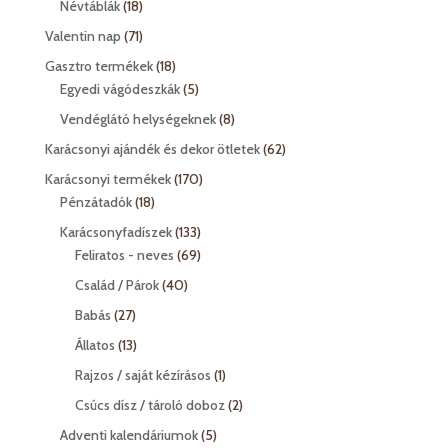
18
Névtáblák
18
termék
71
Valentin nap
71
termék
18
Gasztro termékek
18
termék
5
Egyedi vágódeszkák
5
termék
8
Vendéglátó helységeknek
8
termék
62
Karácsonyi ajándék és dekor ötletek
62
termék
170
Karácsonyi termékek
170
18
termék
Pénzátadók
18
termék
133
Karácsonyfadíszek
133
termék
69
Feliratos - neves
69
termék
40
Család / Párok
40
termék
27
Babás
27
termék
13
Állatos
13
termék
1
Rajzos / saját kézírásos
1
termék
2
Csúcs dísz / tároló doboz
2
termék
5
Adventi kalendáriumok
5