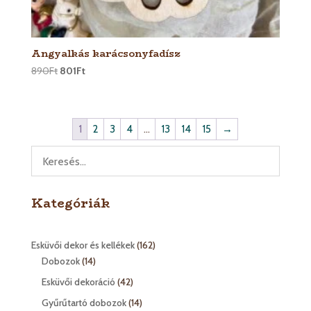
Angyalkás karácsonyfadísz
890
Ft
801
Ft
1
2
3
4
…
13
14
15
→
Kategóriák
162
Esküvői dekor és kellékek
162
14
termék
Dobozok
14
termék
42
Esküvői dekoráció
42
termék
14
Gyűrűtartó dobozok
14