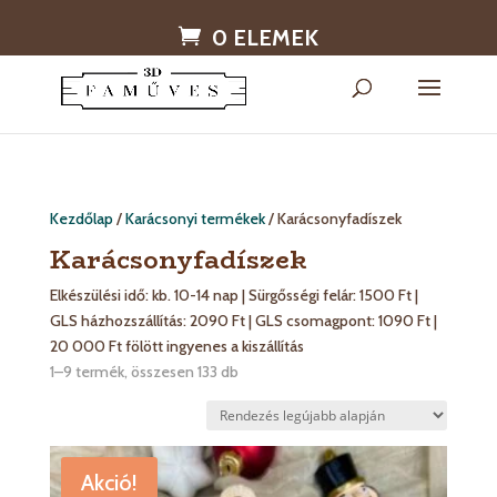
0 ELEMEK
Kezdőlap
/
Karácsonyi termékek
/ Karácsonyfadíszek
Karácsonyfadíszek
Elkészülési idő: kb. 10-14 nap | Sürgősségi felár: 1500 Ft |
GLS házhozszállítás: 2090 Ft | GLS csomagpont: 1090 Ft |
20 000 Ft fölött ingyenes a kiszállítás
Sorted
1–9 termék, összesen 133 db
by
latest
Akció!