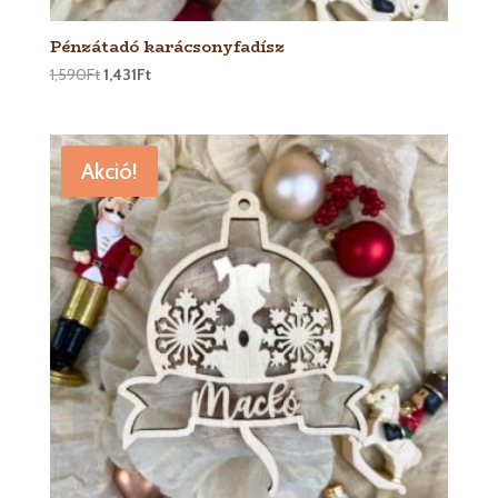
Pénzátadó karácsonyfadísz
1,590
Ft
1,431
Ft
Akció!