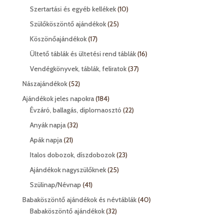
termék
10
Szertartási és egyéb kellékek
10
termék
25
Szülőköszöntő ajándékok
25
termék
17
Köszönőajándékok
17
termék
16
Ültető táblák és ültetési rend táblák
16
termék
37
Vendégkönyvek, táblák, feliratok
37
termék
52
Nászajándékok
52
termék
184
Ajándékok jeles napokra
184
termék
22
Évzáró, ballagás, diplomaosztó
22
termék
32
Anyák napja
32
termék
21
Apák napja
21
termék
23
Italos dobozok, díszdobozok
23
termék
25
Ajándékok nagyszülőknek
25
termék
41
Szülinap/Névnap
41
termék
40
Babaköszöntő ajándékok és névtáblák
40
32
termék
Babaköszöntő ajándékok
32
termék