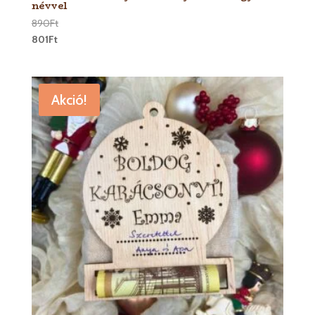
névvel
890
Ft
801
Ft
Akció!