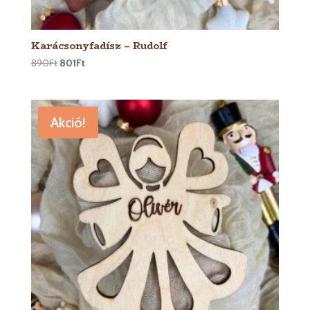
Karácsonyfadísz – Rudolf
890
Ft
801
Ft
Akció!