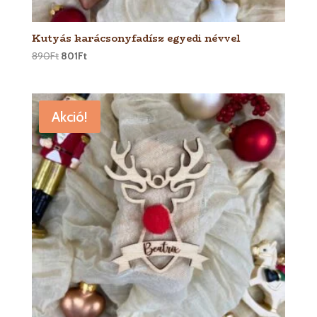
Kutyás karácsonyfadísz egyedi névvel
890
Ft
801
Ft
Akció!