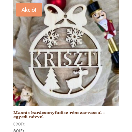
Akció!
Masnis karácsonyfadísz rénszarvassal –
egyedi névvel
890
Ft
801
Ft