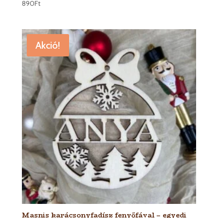
890
Ft
Akció!
Masnis karácsonyfadísz fenyőfával – egyedi