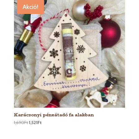
1,521Ft
Akció!
Karácsonyi pénzátadó fa alakban
1,690
Ft
1,521
Ft