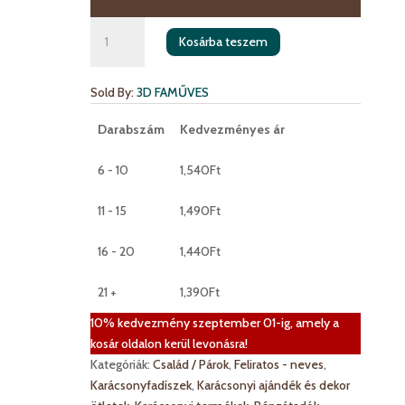
Pénzátadó
Kosárba teszem
karácsonyfadísz
mennyiség
Sold By:
3D FAMŰVES
Darabszám
Kedvezményes ár
6 - 10
1,540
Ft
11 - 15
1,490
Ft
16 - 20
1,440
Ft
21 +
1,390
Ft
10% kedvezmény szeptember 01-ig, amely a
kosár oldalon kerül levonásra!
Kategóriák:
Család / Párok
,
Feliratos - neves
,
Karácsonyfadíszek
,
Karácsonyi ajándék és dekor