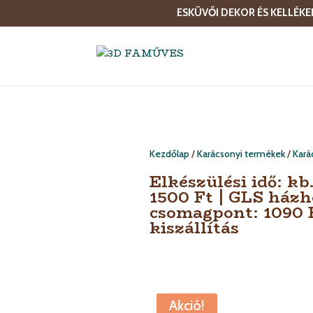
ESKÜVŐI DEKOR ÉS KELLÉKE
Kezdőlap
/
Karácsonyi termékek
/
Kará
Elkészülési idő: kb.
1500 Ft | GLS házh
csomagpont: 1090 F
kiszállítás
Akció!