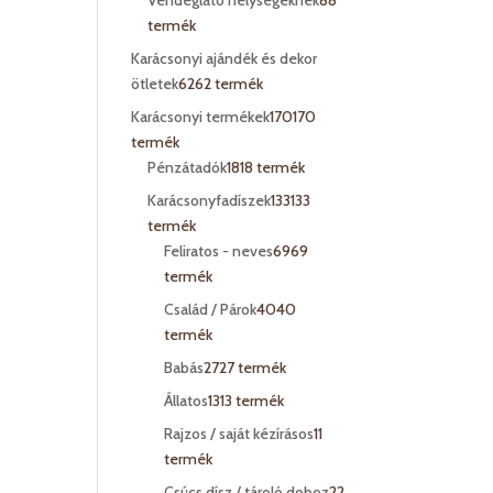
Vendéglátó helységeknek
8
8
termék
Karácsonyi ajándék és dekor
ötletek
62
62 termék
Karácsonyi termékek
170
170
termék
Pénzátadók
18
18 termék
Karácsonyfadíszek
133
133
termék
Feliratos - neves
69
69
termék
Család / Párok
40
40
termék
Babás
27
27 termék
Állatos
13
13 termék
Rajzos / saját kézírásos
1
1
termék
Csúcs dísz / tároló doboz
2
2