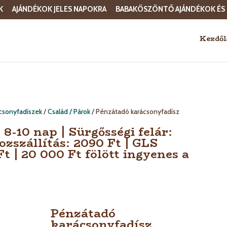
K
AJÁNDÉKOK JELES NAPOKRA
BABAKÖSZÖNTŐ AJÁNDÉKOK ÉS
Kezdől
csonyfadíszek
/
Család / Párok
/ Pénzátadó karácsonyfadísz
 8-10 nap | Sürgősségi felár:
ozszállítás: 2090 Ft | GLS
t | 20 000 Ft fölött ingyenes a
Pénzátadó
karácsonyfadísz