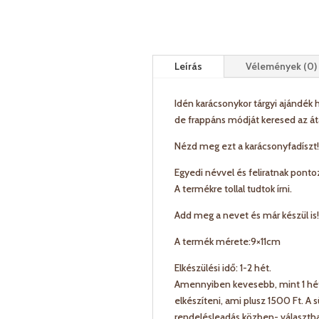
Leírás
Vélemények (0)
Idén karácsonykor tárgyi ajándék
de frappáns módját keresed az át
Nézd meg ezt a karácsonyfadíszt!
Egyedi névvel és feliratnak pontoz
A termékre tollal tudtok írni.
Add meg a nevet és már készül is!
A termék mérete:9×11cm
Elkészülési idő: 1-2 hét.
Amennyiben kevesebb, mint 1 héte
elkészíteni, ami plusz 1500 Ft. A 
rendelésleadás közben- választha