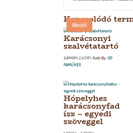
Kapcsolódó ter
Akció!
Akció!
Akció!
Karácsonyi
szalvétatartó
2,890
Ft
2,601
Ft
Sold By:
3D
FAMŰVES
Hópelyhes
karácsonyfad
ísz – egyedi
szöveggel
Ártartomány: