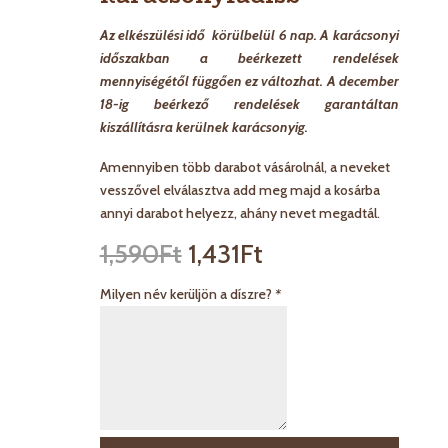
Az elkészülési idő körülbelül 6 nap. A karácsonyi
időszakban a beérkezett rendelések
mennyiségétől függően ez változhat. A december
18-ig beérkező rendelések garantáltan
kiszállításra kerülnek karácsonyig.
Amennyiben több darabot vásárolnál, a neveket
vesszővel elválasztva add meg majd a kosárba
annyi darabot helyezz, ahány nevet megadtál.
1,590
Ft
1,431
Ft
Milyen név kerüljön a díszre?
*