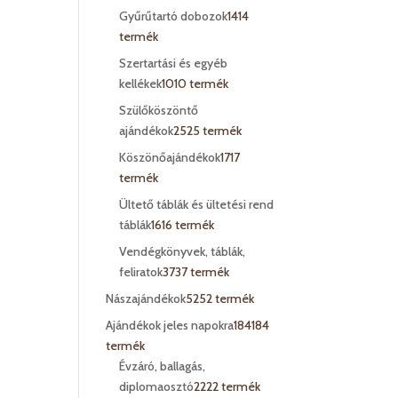
Gyűrűtartó dobozok
14
14
termék
Szertartási és egyéb
kellékek
10
10 termék
Szülőköszöntő
ajándékok
25
25 termék
Köszönőajándékok
17
17
termék
Ültető táblák és ültetési rend
táblák
16
16 termék
Vendégkönyvek, táblák,
feliratok
37
37 termék
Nászajándékok
52
52 termék
Ajándékok jeles napokra
184
184
termék
Évzáró, ballagás,
diplomaosztó
22
22 termék