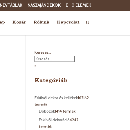
×
 NÉVTÁBLÁK
NÁSZAJÁNDÉKOK
0 ELEMEK
ap
Kosár
Rólunk
Kapcsolat
Keresés...
×
Kategóriák
Esküvői dekor és kellékek
162
162
termék
Dobozok
14
14 termék
Esküvői dekoráció
42
42
termék