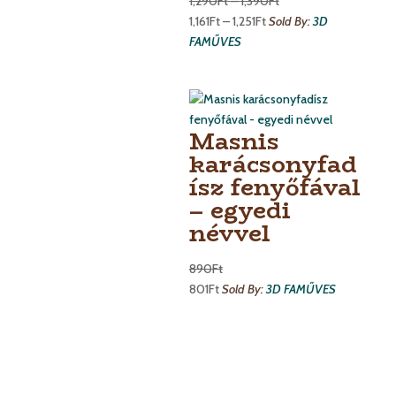
1,290
Ft
–
1,390
Ft
Ártartomány:
1,290Ft
1,161
Ft
–
1,251
Ft
Sold By:
3D
1,161Ft
-
FAMŰVES
-
1,390Ft
1,251Ft
Masnis
karácsonyfad
ísz fenyőfával
– egyedi
névvel
890
Ft
801
Ft
Sold By:
3D FAMŰVES