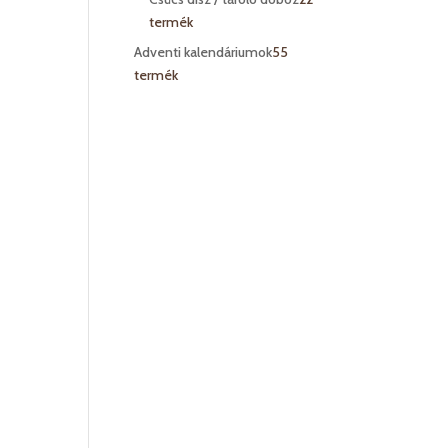
termék
Adventi kalendáriumok
5
5
termék