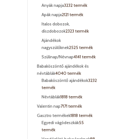
Anyák napja
32
32 termék
Apák napja
21
21 termék
Italos dobozok,
díszdobozok
23
23 termék
Ajándékok
nagyszülőknek
25
25 termék
Szülinap/Névnap
41
41 termék
Babaköszöntő ajándékok és
névtáblák
40
40 termék
Babaköszöntő ajándékok
32
32
termék
Névtáblák
18
18 termék
Valentin nap
71
71 termék
Gasztro termékek
18
18 termék
Egyedi vágódeszkák
5
5
termék