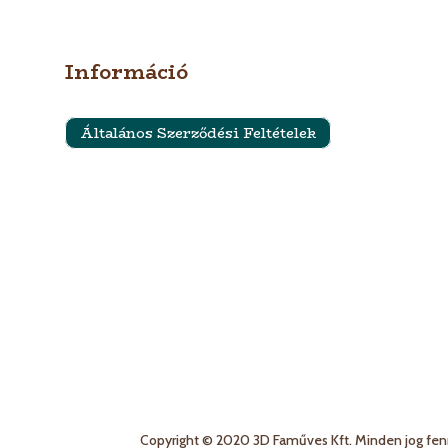
Információ
Általános Szerződési Feltételek
Szállítási feltételek
Impresszum
Adatkezelési Tájékoztató és Adatvédelmi
Nyilatkozat
Copyright © 2020 3D Faműves Kft. Minden jog fen