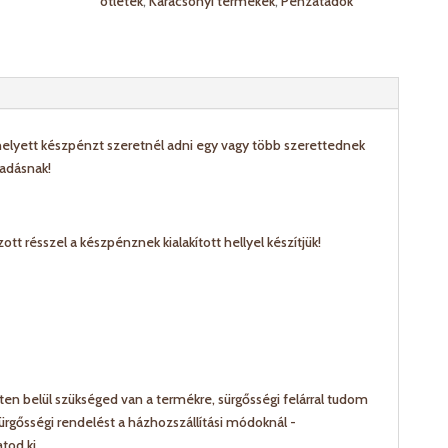
ötletek
,
Karácsonyi termékek
,
Pénzátadók
 helyett készpénzt szeretnél adni egy vagy több szerettednek
adásnak!
ott résszel a készpénznek kialakított hellyel készítjük!
n belül szükséged van a termékre, sürgősségi felárral tudom
sürgősségi rendelést a házhozszállítási módoknál -
tod ki.