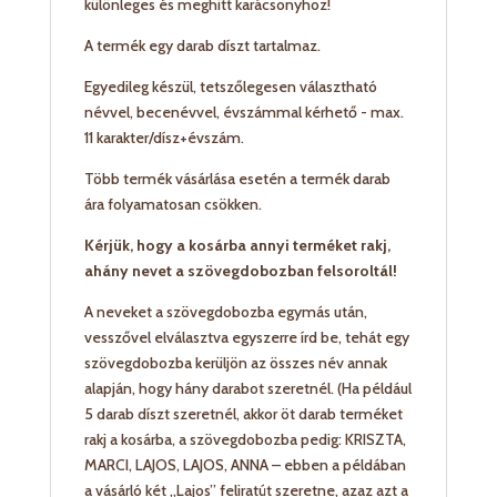
különleges és meghitt karácsonyhoz!
A termék egy darab díszt tartalmaz.
Egyedileg készül, tetszőlegesen választható
névvel, becenévvel, évszámmal kérhető - max.
11 karakter/dísz+évszám.
Több termék vásárlása esetén a termék darab
ára folyamatosan csökken.
Kérjük, hogy a kosárba annyi terméket rakj,
ahány nevet a szövegdobozban felsoroltál!
A neveket a szövegdobozba egymás után,
vesszővel elválasztva egyszerre írd be, tehát egy
szövegdobozba kerüljön az összes név annak
alapján, hogy hány darabot szeretnél. (Ha például
5 darab díszt szeretnél, akkor öt darab terméket
rakj a kosárba, a szövegdobozba pedig: KRISZTA,
MARCI, LAJOS, LAJOS, ANNA – ebben a példában
a vásárló két „Lajos” feliratút szeretne, azaz azt a