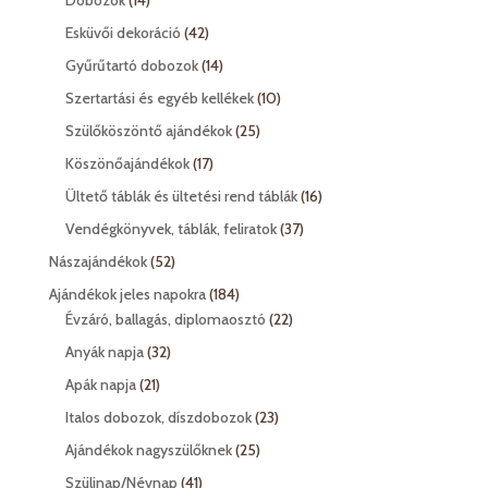
Dobozok
14
termék
42
Esküvői dekoráció
42
termék
14
Gyűrűtartó dobozok
14
termék
10
Szertartási és egyéb kellékek
10
termék
25
Szülőköszöntő ajándékok
25
termék
17
Köszönőajándékok
17
termék
16
Ültető táblák és ültetési rend táblák
16
termék
37
Vendégkönyvek, táblák, feliratok
37
termék
52
Nászajándékok
52
termék
184
Ajándékok jeles napokra
184
termék
22
Évzáró, ballagás, diplomaosztó
22
termék
32
Anyák napja
32
termék
21
Apák napja
21
termék
23
Italos dobozok, díszdobozok
23
termék
25
Ajándékok nagyszülőknek
25
termék
41
Szülinap/Névnap
41