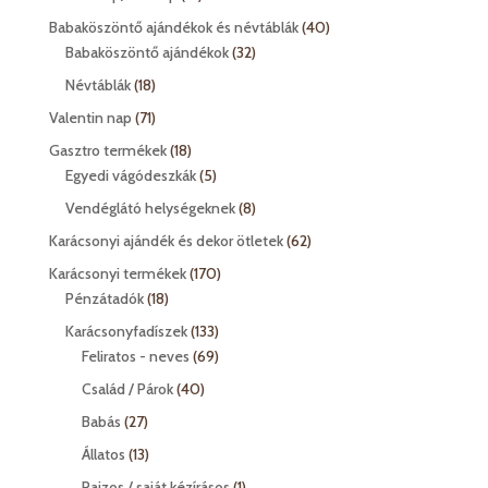
termék
40
Babaköszöntő ajándékok és névtáblák
40
32
termék
Babaköszöntő ajándékok
32
termék
18
Névtáblák
18
termék
71
Valentin nap
71
termék
18
Gasztro termékek
18
termék
5
Egyedi vágódeszkák
5
termék
8
Vendéglátó helységeknek
8
termék
62
Karácsonyi ajándék és dekor ötletek
62
termék
170
Karácsonyi termékek
170
18
termék
Pénzátadók
18
termék
133
Karácsonyfadíszek
133
termék
69
Feliratos - neves
69
termék
40
Család / Párok
40
termék
27
Babás
27
termék
13
Állatos
13
termék
1
Rajzos / saját kézírásos
1