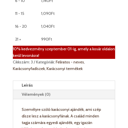
6 - 10
1,140
Ft
11 - 15
1,090
Ft
16 - 20
1,040
Ft
21 +
990
Ft
10% kedvezmény szeptember 01-ig, amely a kosár oldalon
kerül levonásra!
Cikkszám:
3
Kategóriák:
Feliratos - neves
,
Karácsonyfadíszek
,
Karácsonyi termékek
Leírás
Vélemények (0)
Személyre szóló karácsonyi ajándék, ami szép
dísze lesz a karácsonyfának. A család minden
tagja számára egyedi ajándék, egy igazán