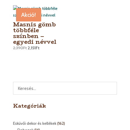
Akció!
Masnis gömb
többféle
színben –
egyedi névvel
2,390
Ft
2,151
Ft
Kategóriák
162
Esküvői dekor és kellékek
162
14
termék