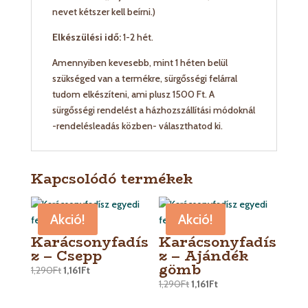
nevet kétszer kell beírni.)
Elkészülési idő:
1-2 hét.
Amennyiben kevesebb, mint 1 héten belül
szükséged van a termékre, sürgősségi felárral
tudom elkészíteni, ami plusz 1500 Ft. A
sürgősségi rendelést a házhozszállítási módoknál
-rendelésleadás közben- választhatod ki.
Kapcsolódó termékek
Akció!
Akció!
Karácsonyfadís
Karácsonyfadís
z – Csepp
z – Ajándék
gömb
1,290
Ft
1,161
Ft
1,290
Ft
1,161
Ft