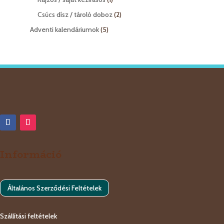
termék
2
Csúcs dísz / tároló doboz
2
termék
5
Adventi kalendáriumok
5
termék
Információ
Általános Szerződési Feltételek
Szállítási feltételek