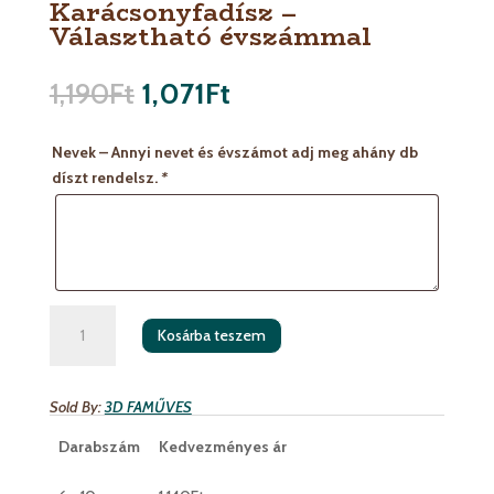
Karácsonyfadísz –
Választható évszámmal
1,190
Ft
1,071
Ft
Nevek – Annyi nevet és évszámot adj meg ahány db
díszt rendelsz.
*
Karácsonyfadísz
Kosárba teszem
-
Választható
évszámmal
Sold By:
3D FAMŰVES
mennyiség
Darabszám
Kedvezményes ár