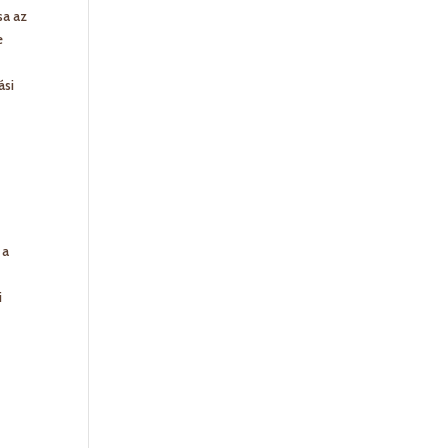
sa az
e
ási
 a
i