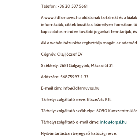
Telefon: +36 20 537 5661
A www.3dfamuves.hu oldalainak tartalmát és a kiala
információk, cikkek árusítása, bármilyen formában 
kapcsolatos minden további jogunkat fenntartjuk, és 
Aki a webáruházunkba regisztrálja magát, az adatvéde
Cégnév: Olaj József EV
Székhely: 2681 Galgagyörk, Mácsai út 31.
Adószám: 56875997-1-33
E-mail cím: info@3dfamuves.hu
Tárhelyszolgáltató neve: BlazeArts Kft.
Tárhelyszolgáltató székhelye: 6090 Kunszentmiklós, 
Tárhelyszolgáltató e-mail címe:
info@forpsi.hu
Nyilvántartásban bejegyző hatóság neve: