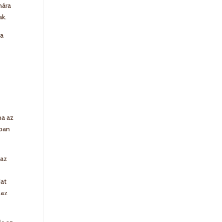
mára
ak.
ra
ha az
tban
 az
dat
 az