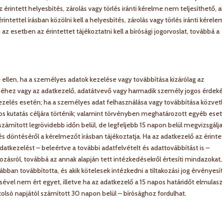
z érintett helyesbítés, zárolás vagy törlés iránti kérelme nem teljesíthető, 
tettel írásban közölni kell a helyesbítés, zárolás vagy törlés iránti kérele
 az esetben az érintettet tájékoztatni kell a bírósági jogorvoslat, továbbá a
 ellen, ha a személyes adatok kezelése vagy továbbítása kizárólag az
téséhez vagy az adatkezelő, adatátvevő vagy harmadik személy jogos érdek
ezelés esetén; ha a személyes adat felhasználása vagy továbbítása közvet
 kutatás céljára történik; valamint törvényben meghatározott egyéb ese
számított legrövidebb időn belül, de legfeljebb 15 napon belül megvizsgálja
döntéséről a kérelmezőt írásban tájékoztatja. Ha az adatkezelő az érinte
datkezelést – beleértve a további adatfelvételt és adattovábbítást is –
kozásról, továbbá az annak alapján tett intézkedésekről értesíti mindazokat,
ábban továbbította, és akik kötelesek intézkedni a tiltakozási jog érvényes
ével nem ért egyet, illetve ha az adatkezelő a 15 napos határidőt elmulasz
 utolsó napjától számított 30 napon belül – bírósághoz fordulhat.