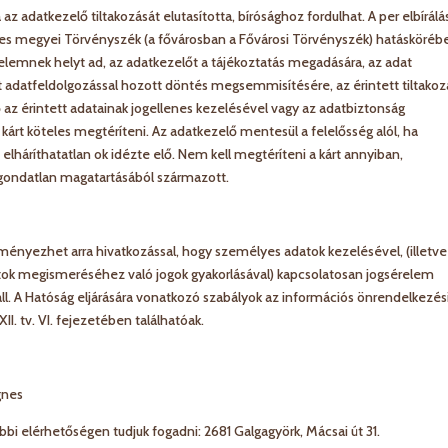
z adatkezelő tiltakozását elutasította, bírósághoz fordulhat. A per elbírálá
etékes megyei Törvényszék (a fővárosban a Fővárosi Törvényszék) hatásköréb
a kérelemnek helyt ad, az adatkezelőt a tájékoztatás megadására, az adat
lt adatfeldolgozással hozott döntés megsemmisítésére, az érintett tiltakoz
 az érintett adatainak jogellenes kezelésével vagy az adatbiztonság
t köteles megtéríteni. Az adatkezelő mentesül a felelősség alól, ha
ő elháríthatatlan ok idézte elő. Nem kell megtéríteni a kárt annyiban,
gondatlan magatartásából származott.
eményezhet arra hivatkozással, hogy személyes adatok kezelésével, (illetve
tok megismeréséhez való jogok gyakorlásával) kapcsolatosan jogsérelem
ll. A Hatóság eljárására vonatkozó szabályok az információs önrendelkezés
II. tv. VI. fejezetében találhatóak.
gnes
i elérhetőségen tudjuk fogadni: 2681 Galgagyörk, Mácsai út 31.