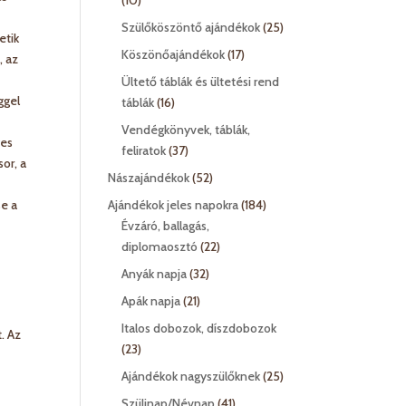
10
termék
25
Szülőköszöntő ajándékok
25
etik
termék
17
Köszönőajándékok
17
, az
termék
Ültető táblák és ültetési rend
ggel
16
táblák
16
termék
Vendégkönyvek, táblák,
yes
37
feliratok
37
or, a
termék
52
Nászajándékok
52
termék
184
se a
Ajándékok jeles napokra
184
termék
Évzáró, ballagás,
22
diplomaosztó
22
termék
32
Anyák napja
32
termék
21
Apák napja
21
termék
Italos dobozok, díszdobozok
. Az
23
23
termék
25
Ajándékok nagyszülőknek
25
termék
41
Szülinap/Névnap
41