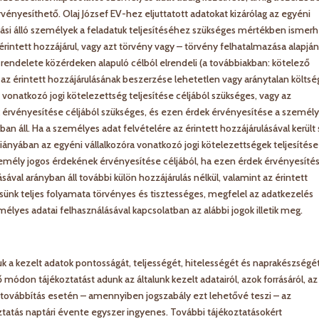
vényesíthető. Olaj József EV-hez eljuttatott adatokat kizárólag az egyéni
zási álló személyek a feladatuk teljesítéséhez szükséges mértékben ismerh
intett hozzájárul, vagy azt törvény vagy – törvény felhatalmazása alapján
endelete közérdeken alapuló célból elrendeli (a továbbiakban: kötelező
 az érintett hozzájárulásának beszerzése lehetetlen vagy aránytalan költsé
vonatkozó jogi kötelezettség teljesítése céljából szükséges, vagy az
érvényesítése céljából szükséges, és ezen érdek érvényesítése a személ
 áll. Ha a személyes adat felvételére az érintett hozzájárulásával került s
iányában az egyéni vállalkozóra vonatkozó jogi kötelezettségek teljesítése
személy jogos érdekének érvényesítése céljából, ha ezen érdek érvényesíté
al arányban áll további külön hozzájárulás nélkül, valamint az érintett
sünk teljes folyamata törvényes és tisztességes, megfelel az adatkezelés
élyes adatai felhasználásával kapcsolatban az alábbi jogok illetik meg.
uk a kezelt adatok pontosságát, teljességét, hitelességét és naprakészségét
 módon tájékoztatást adunk az általunk kezelt adatairól, azok forrásáról, az
dattovábbítás esetén – amennyiben jogszabály ezt lehetővé teszi – az
oztatás naptári évente egyszer ingyenes. További tájékoztatásokért