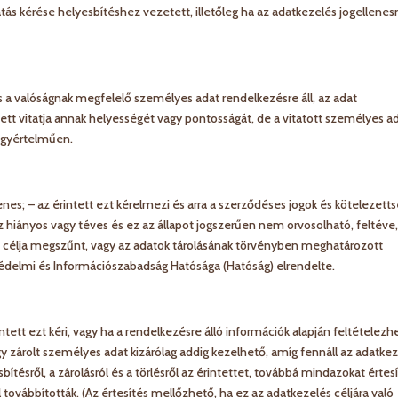
tatás kérése helyesbítéshez vezetett, illetőleg ha az adatkezelés jogellene
 a valóságnak megfelelő személyes adat rendelkezésre áll, az adat
ntett vitatja annak helyességét vagy pontosságát, de a vitatott személyes a
egyértelműen.
lenes; – az érintett ezt kérelmezi és arra a szerződéses jogok és kötelezett
z hiányos vagy téves és ez az állapot jogszerűen nem orvosolható, feltéve
lés célja megszűnt, vagy az adatok tárolásának törvényben meghatározott
tvédelmi és Információszabadság Hatósága (Hatóság) elrendelte.
tett ezt kéri, vagy ha a rendelkezésre álló információk alapján feltételezh
így zárolt személyes adat kizárólag addig kezelhető, amíg fennáll az adatkez
bítésről, a zárolásról és a törlésről az érintettet, továbbá mindazokat értes
 továbbították. (Az értesítés mellőzhető, ha ez az adatkezelés céljára való