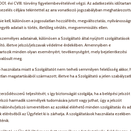
001. évi CVIII. törvény figyelembevételével végzi. Az adatkezelés időtarta
atkezelés céljára tekintettel az arra vonatkozó jogszabályban meghatározott
e kell, különösen a jogosulatlan hozzáférés, megváltoztatás, nyilvánosság
egyéb adatait is törlés, illetőleg sérülés, megsemmisülés ellen.
zemélyes adatainak, különösen a Szolgáltató által nyújtott szolgáltatások
tó, illetve jelszó/jelszavak védelme érdekében. Amennyiben e
 tartozik minden olyan eseményért, tevékenységért, mely bejelentkezési
 valósult meg.
 használata miatt a Szolgáltatót nem terheli semmilyen felelősség akkor, 
lan magatartásából származott, illetve ha a Szolgáltató a jelen szabályza
rződésszerű teljesítését, s így biztonságát szolgálja, ha a belépési jelszót
lszó harmadik személyek tudomására jutott vagy juthat, úgy a jelszót
sználónév/jelszó ismeretében az azokkal elérhető minden szolgáltatás és a
k eléréséből az Ügyfelet ki is zárhatja. A szolgáltatások használata ezekben
ténik.