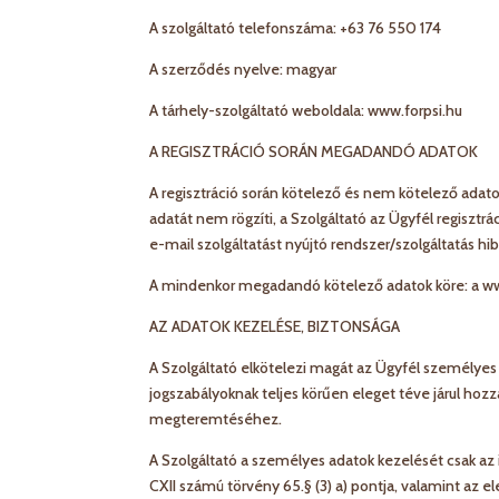
A szolgáltató telefonszáma: +63 76 550 174
A szerződés nyelve: magyar
A tárhely-szolgáltató weboldala: www.forpsi.hu
A REGISZTRÁCIÓ SORÁN MEGADANDÓ ADATOK
A regisztráció során kötelező és nem kötelező adato
adatát nem rögzíti, a Szolgáltató az Ügyfél regisztr
e-mail szolgáltatást nyújtó rendszer/szolgáltatás hi
A mindenkor megadandó kötelező adatok köre: a w
AZ ADATOK KEZELÉSE, BIZTONSÁGA
A Szolgáltató elkötelezi magát az Ügyfél személyes
jogszabályoknak teljes körűen eleget téve járul hozz
megteremtéséhez.
A Szolgáltató a személyes adatok kezelését csak az 
CXII számú törvény 65.§ (3) a) pontja, valamint az 