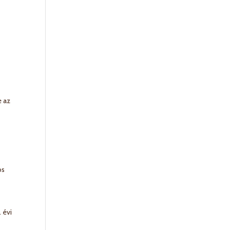
e az
os
 évi