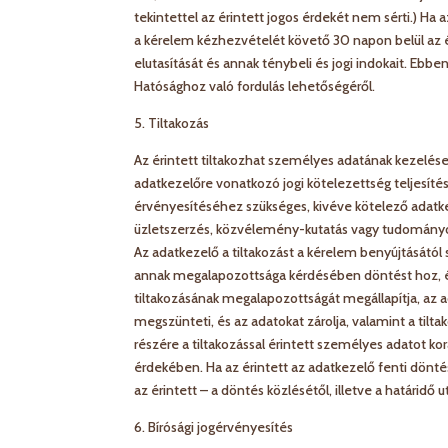
tekintettel az érintett jogos érdekét nem sérti.) Ha a
a kérelem kézhezvételét követő 30 napon belül az érin
elutasítását és annak ténybeli és jogi indokait. Ebben
Hatósághoz való fordulás lehetőségéről.
5. Tiltakozás
Az érintett tiltakozhat személyes adatának kezelése
adatkezelőre vonatkozó jogi kötelezettség teljesí
érvényesítéséhez szükséges, kivéve kötelező adatk
üzletszerzés, közvélemény-kutatás vagy tudományos
Az adatkezelő a tiltakozást a kérelem benyújtásától 
annak megalapozottsága kérdésében döntést hoz, és 
tiltakozásának megalapozottságát megállapítja, az a
megszünteti, és az adatokat zárolja, valamint a tilta
részére a tiltakozással érintett személyes adatot kor
érdekében. Ha az érintett az adatkezelő fenti döntés
az érintett – a döntés közlésétől, illetve a határidő
6. Bírósági jogérvényesítés