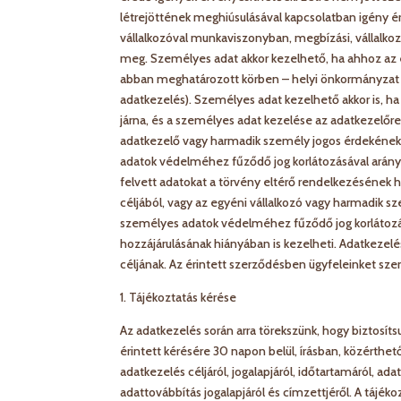
létrejöttének meghiúsulásával kapcsolatban igény ér
vállalkozóval munkaviszonyban, megbízási, vállalko
meg. Személyes adat akkor kezelhető, ha ahhoz az ér
abban meghatározott körben – helyi önkormányzat r
adatkezelés). Személyes adat kezelhető akkor is, ha
járna, és a személyes adat kezelése az adatkezelőre 
adatkezelő vagy harmadik személy jogos érdekének 
adatok védelméhez fűződő jog korlátozásával arányban
felvett adatokat a törvény eltérő rendelkezésének h
céljából, vagy az egyéni vállalkozó vagy harmadik 
személyes adatok védelméhez fűződő jog korlátozásáv
hozzájárulásának hiányában is kezelheti. Adatkezelé
céljának. Az érintett szerződésben ügyfeleinket szem
1. Tájékoztatás kérése
Az adatkezelés során arra törekszünk, hogy biztosíts
érintett kérésére 30 napon belül, írásban, közérthető
adatkezelés céljáról, jogalapjáról, időtartamáról, a
adattovábbítás jogalapjáról és címzettjéről. A tájék