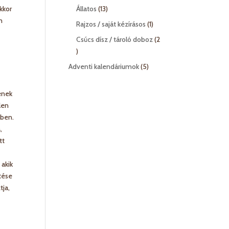
termék
13
akkor
Állatos
13
termék
m
1
Rajzos / saját kézírásos
1
termék
Csúcs dísz / tároló doboz
2
2
termék
5
Adventi kalendáriumok
5
termék
ének
len
tben.
,
tt
 akik
ítése
tja,