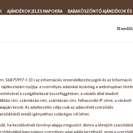
K
AJÁNDÉKOK JELES NAPOKRA
BABAKÖSZÖNTŐ AJÁNDÉKOK ÉS
Kezdől
zám: 56875997-1-33 ) az információs önrendelkezési jogról és az Információ
bbi tájékoztatást nyújtja: a személyes adatokat kizárólag a webshopban törté
eljesítésével a szolgáltatással összefüggésben, a vásárló által átadott
zállítási cím, számlázási név, számlázási cím, felhasználó IP címe, a vásárolt
 alapján kezeli. Az adatkezelés célja csak az adásvételi szerződés
erződésből eredő igényekhez szükséges cél lehet.
ő, ha kezelésének törvényi alapja megszűnt, illetve a létrejött szerződés
erződésekkel kapcsolatos személyes adat addig kezelhető, amíg a szerződ