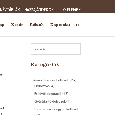
 NÉVTÁBLÁK
NÁSZAJÁNDÉKOK
0 ELEMEK
ap
Kosár
Rólunk
Kapcsolat
Kategóriák
nt
162
Esküvői dekor és kellékek
162
14
termék
Dobozok
14
termék
42
Esküvői dekoráció
42
termék
14
Gyűrűtartó dobozok
14
termék
ből
Szertartási és egyéb kellékek
és
10