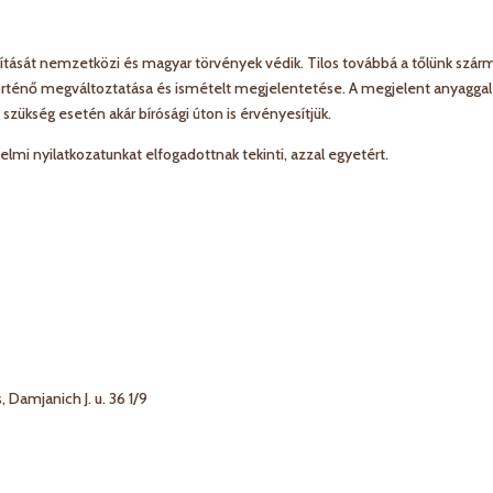
kítását nemzetközi és magyar törvények védik. Tilos továbbá a tőlünk szá
történő megváltoztatása és ismételt megjelentetése. A megjelent anyaggal
szükség esetén akár bírósági úton is érvényesítjük.
lmi nyilatkozatunkat elfogadottnak tekinti, azzal egyetért.
Damjanich J. u. 36 1/9