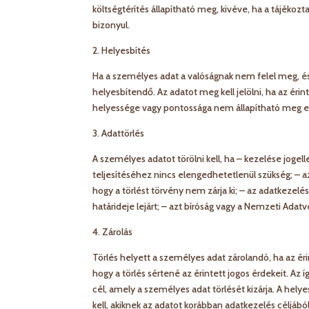
költségtérítés állapítható meg, kivéve, ha a tájékoz
bizonyul.
2. Helyesbítés
Ha a személyes adat a valóságnak nem felel meg, és
helyesbítendő. Az adatot meg kell jelölni, ha az éri
helyessége vagy pontossága nem állapítható meg 
3. Adattörlés
A személyes adatot törölni kell, ha – kezelése jogel
teljesítéséhez nincs elengedhetetlenül szükség; – a
hogy a törlést törvény nem zárja ki; – az adatkeze
határideje lejárt; – azt bíróság vagy a Nemzeti Ada
4. Zárolás
Törlés helyett a személyes adat zárolandó, ha az érin
hogy a törlés sértené az érintett jogos érdekeit. Az 
cél, amely a személyes adat törlését kizárja. A helyes
kell, akiknek az adatot korábban adatkezelés céljából