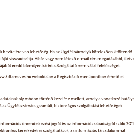
k bevitelére van lehetőség. Ha az Ügyfél bármelyik kötelezően kitöltendő
ációját visszautasítja. Hibás vagy nem létező e-mail cím megadásából, illetv
bájából eredő bármilyen kárért a Szolgáltató nem vállal felelősséget.
ww.3dfamuves.hu weboldalon a Regisztráció menüpontban érhető el.
 adatainak oly módon történő kezelése mellett, amely a vonatkozó hatály
á az Ügyfél számára garantált, biztonságos szolgáltatási lehetőségek
információs önrendelkezési jogról és az információszabadságról szóló 2011.
elektronikus kereskedelmi szolgáltatások, az információs társadalommal