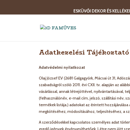
ESKÜVŐI DEKOR ÉS KELLÉKE
Adatkezelési Tájékoztató
Adatvédelmi nyilatkozat
Olaj József EV (2681 Galgagyörk, Mácsai út 31, Adós
szabadságról szóló 2011. évi CXII. tv. alapján az alá
vásárlással, annak létrejöttével, nyilvántartásával, t
(felhasználónév, e-mail cím, jelszó, szállítási név, s
termékek listája.) adatokat az érintett hozzájárulása
megkötéséhez, módosításához, teljesítéséhez, a sz
A szerződésekkel kapcsolatos személyes adat törlend
eredő igények érvényesíthetőek. Létre nem jött sz