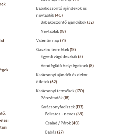
snek
termék
Babaköszöntő ajándékok és
40
névtáblák
40
termék
32
Babaköszöntő ajándékok
32
termék
18
Névtáblák
18
termék
71
dat
Valentin nap
71
termék
18
Gasztro termékek
18
termék
5
Egyedi vágódeszkák
5
termék
8
Vendéglátó helységeknek
8
ségek
termék
Karácsonyi ajándék és dekor
,
62
ötletek
62
termék
170
Karácsonyi termékek
170
18
termék
Pénzátadók
18
termék
133
Karácsonyfadíszek
133
ető,
termék
69
Feliratos - neves
69
elési
termék
40
Család / Párok
40
íteni
termék
27
Babás
27