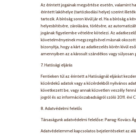
Az érintett jogainak megsértése esetén, valamint ha a
érintett lakóhelye (tartózkodási helye) szerint ill
tartozik. A bíróság soron kívül jár el. Ha a bíróság 
helyesbítésére, zárolására, törlésére, az automatizá
jogának figyelembe vételére kötelezi. Az adatkezelő
követelményeinek megszegésével másnak okozott kár
bizonyítja, hogy a kárt az adatkezelés körén kívül es
amennyiben az a károsult szándékos vagy súlyosan 
7. Hatósági eljárás
Fentieken túl az érintett a Hatóságnál eljárást kezd
közérdekű adatok vagy a közérdekből nyilvános ada
következett be, vagy annak közvetlen veszély fenná
jogról és az információszabadságról szóló 2011. évi CX
8. Adatvédelmi felelős
Társaságunk adatvédelmi felelőse: Parrag-Kovács Á
Adatvédelemmel kapcsolatos bejelentéseket az alább