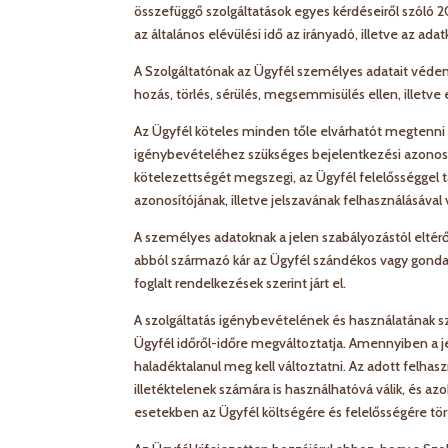
összefüggő szolgáltatások egyes kérdéseiről szóló 2
az általános elévülési idő az irányadó, illetve az ad
A Szolgáltatónak az Ügyfél személyes adatait védeni
hozás, törlés, sérülés, megsemmisülés ellen, illetve 
Az Ügyfél köteles minden tőle elvárhatót megtenni s
igénybevételéhez szükséges bejelentkezési azonosí
kötelezettségét megszegi, az Ügyfél felelősséggel
azonosítójának, illetve jelszavának felhasználásával
A személyes adatoknak a jelen szabályozástól eltérő
abból származó kár az Ügyfél szándékos vagy gondat
foglalt rendelkezések szerint járt el.
A szolgáltatás igénybevételének és használatának sze
Ügyfél időről-időre megváltoztatja. Amennyiben a je
haladéktalanul meg kell változtatni. Az adott felha
illetéktelenek számára is használhatóvá válik, és azo
esetekben az Ügyfél költségére és felelősségére tör