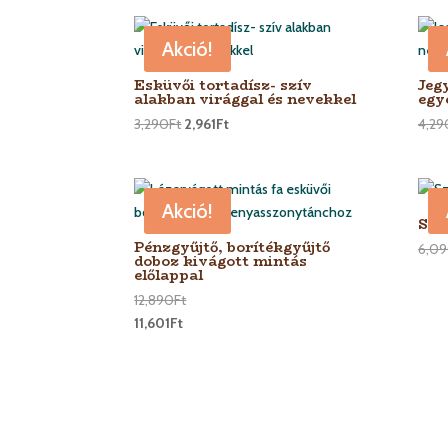
Akció!
Esküvői tortadísz- szív
Jeg
alakban virággal és nevekkel
egy
3,290
Ft
2,961
Ft
4,29
Akció!
Szí
Pénzgyűjtő, borítékgyűjtő
6,0
doboz kivágott mintás
előlappal
12,890
Ft
11,601
Ft