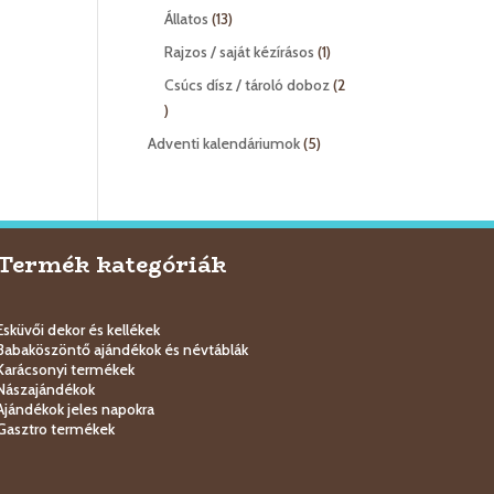
termék
13
Állatos
13
termék
1
Rajzos / saját kézírásos
1
termék
Csúcs dísz / tároló doboz
2
2
termék
5
Adventi kalendáriumok
5
termék
Termék kategóriák
Esküvői dekor és kellékek
Babaköszöntő ajándékok és névtáblák
Karácsonyi termékek
Nászajándékok
Ajándékok jeles napokra
Gasztro termékek