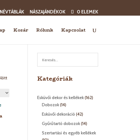
 NÉVTÁBLÁK
NÁSZAJÁNDÉKOK
0 ELEMEK
ap
Kosár
Rólunk
Kapcsolat
Kategóriák
lött
162
Esküvői dekor és kellékek
162
14
termék
Dobozok
14
termék
42
Esküvői dekoráció
42
a
termék
14
Gyűrűtartó dobozok
14
termék
Szertartási és egyéb kellékek
10