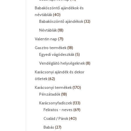
termék
Babaköszöntő ajándékok és
40
névtáblák
40
termék
32
Babaköszöntő ajándékok
32
termék
18
Névtáblák
18
termék
71
Valentin nap
71
termék
18
Gasztro termékek
18
termék
5
Egyedi vágódeszkák
5
termék
8
Vendéglátó helységeknek
8
termék
Karácsonyi ajándék és dekor
62
ötletek
62
termék
170
Karácsonyi termékek
170
18
termék
Pénzátadók
18
termék
133
Karácsonyfadíszek
133
termék
69
Feliratos - neves
69
termék
40
Család / Párok
40
termék
27
Babás
27