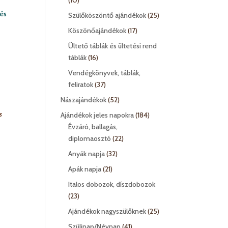
10
termék
25
Szülőköszöntő ajándékok
25
termék
17
Köszönőajándékok
17
termék
Ültető táblák és ültetési rend
16
táblák
16
termék
Vendégkönyvek, táblák,
37
feliratok
37
termék
52
Nászajándékok
52
termék
z
184
Ajándékok jeles napokra
184
termék
Évzáró, ballagás,
22
diplomaosztó
22
termék
32
Anyák napja
32
termék
21
Apák napja
21
termék
Italos dobozok, díszdobozok
23
23
termék
25
Ajándékok nagyszülőknek
25
termék
41
Szülinap/Névnap
41