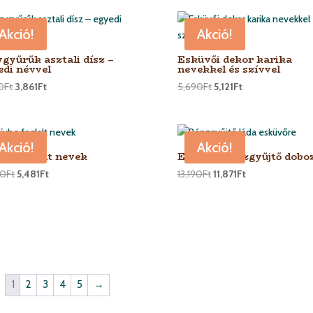
Akció!
Akció!
ygyűrűk asztali dísz –
Esküvői dekor karika
edi névvel
nevekkel és szívvel
0
Ft
3,861
Ft
5,690
Ft
5,121
Ft
Akció!
Akció!
vbe foglalt nevek
Esküvői pénzgyűjtő dobo
90
Ft
5,481
Ft
13,190
Ft
11,871
Ft
1
2
3
4
5
→