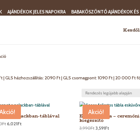
K
AJÁNDÉKOK JELES NAPOKRA
BABAKÖSZÖNTŐ AJÁNDÉKOK ÉS
Kezdől
áció
0 Ft | GLS házhozszállítás: 2090 Ft | GLS csomagpont: 1090 Ft | 20 000 Ft fö
Akció!
Akció!
net a palackban-táblával
Esküvői tábla – ceremóni
kiegészítő
0
Ft
6,021
Ft
3,990
Ft
3,591
Ft