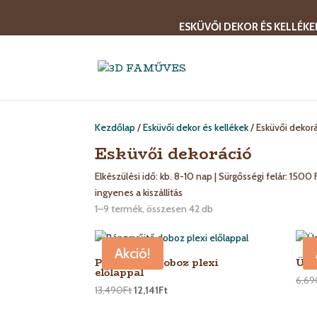
ESKÜVŐI DEKOR ÉS KELLÉKE
Kezdőlap
/
Esküvői dekor és kellékek
/ Esküvői dekor
Esküvői dekoráció
Elkészülési idő: kb. 8-10 nap | Sürgősségi felár: 150
ingyenes a kiszállítás
Sorted
1–9 termék, összesen 42 db
by
latest
Akció!
Pénzgyűjtő doboz plexi
Üze
előlappal
6,69
13,490
Ft
12,141
Ft