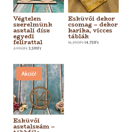
Végtelen
Esküvői dekor
szerelmünk
csomag – dekor
asztali dísz
karika, vicces
egyedi
táblák
felirattal
16,390
Ft
14,751
Ft
3,990
Ft
3,591
Ft
Akció!
Esküvői
asztalszám –