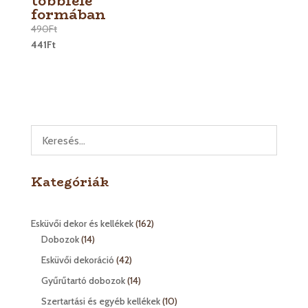
többféle
formában
490
Ft
441
Ft
Kategóriák
162
Esküvői dekor és kellékek
162
14
termék
Dobozok
14
termék
42
Esküvői dekoráció
42
termék
14
Gyűrűtartó dobozok
14
termék
10
Szertartási és egyéb kellékek
10