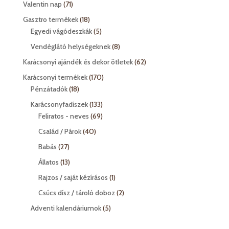
termék
71
Valentin nap
71
termék
18
Gasztro termékek
18
termék
5
Egyedi vágódeszkák
5
termék
8
Vendéglátó helységeknek
8
termék
62
Karácsonyi ajándék és dekor ötletek
62
termék
170
Karácsonyi termékek
170
18
termék
Pénzátadók
18
termék
133
Karácsonyfadíszek
133
termék
69
Feliratos - neves
69
termék
40
Család / Párok
40
termék
27
Babás
27
termék
13
Állatos
13
termék
1
Rajzos / saját kézírásos
1
termék
2
Csúcs dísz / tároló doboz
2
termék
5
Adventi kalendáriumok
5
termék