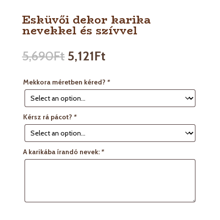
Esküvői dekor karika
nevekkel és szívvel
5,690
Ft
5,121
Ft
Mekkora méretben kéred?
*
Kérsz rá pácot?
*
A karikába írandó nevek:
*