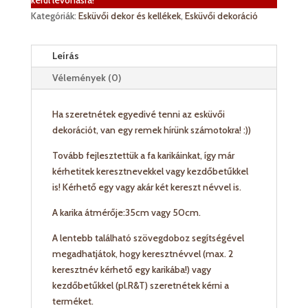
kerül levonásra!
mennyiség
Kategóriák:
Esküvői dekor és kellékek
,
Esküvői dekoráció
Leírás
Vélemények (0)
Ha szeretnétek egyedivé tenni az esküvői
dekorációt, van egy remek hírünk számotokra! :))
Tovább fejlesztettük a fa karikáinkat, így már
kérhetitek keresztnevekkel vagy kezdőbetűkkel
is! Kérhető egy vagy akár két kereszt névvel is.
A karika átmérője:35cm vagy 50cm.
A lentebb található szövegdoboz segítségével
megadhatjátok, hogy keresztnévvel (max. 2
keresztnév kérhető egy karikába!) vagy
kezdőbetűkkel (pl.R&T) szeretnétek kérni a
terméket.