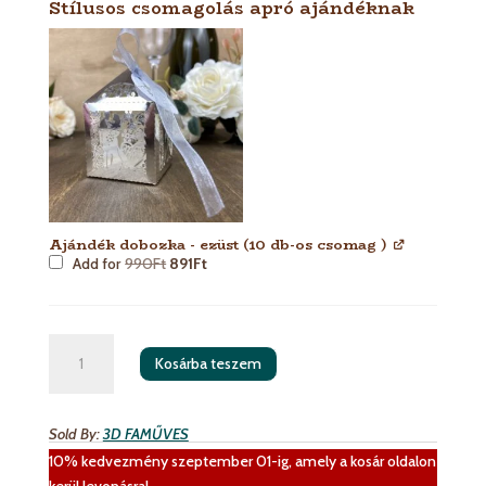
Stílusos csomagolás apró ajándéknak
Ajándék dobozka - ezüst (10 db-os csomag )
Add for
990
Ft
891
Ft
Esküvői
Kosárba teszem
dekor
karika
nevekkel
Sold By:
3D FAMŰVES
és
10% kedvezmény szeptember 01-ig, amely a kosár oldalon
szívvel