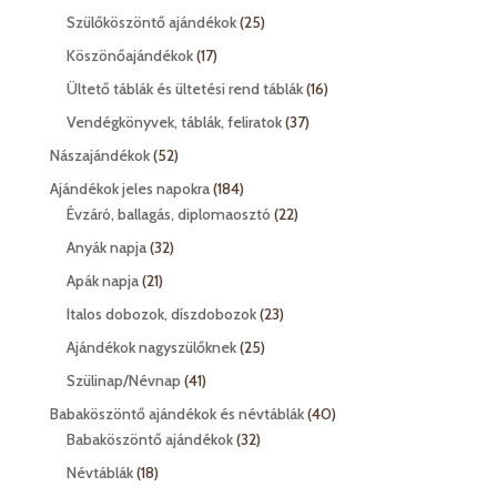
termék
25
Szülőköszöntő ajándékok
25
termék
17
Köszönőajándékok
17
termék
16
Ültető táblák és ültetési rend táblák
16
termék
37
Vendégkönyvek, táblák, feliratok
37
termék
52
Nászajándékok
52
termék
184
Ajándékok jeles napokra
184
termék
22
Évzáró, ballagás, diplomaosztó
22
termék
32
Anyák napja
32
termék
21
Apák napja
21
termék
23
Italos dobozok, díszdobozok
23
termék
25
Ajándékok nagyszülőknek
25
termék
41
Szülinap/Névnap
41
termék
40
Babaköszöntő ajándékok és névtáblák
40
32
termék
Babaköszöntő ajándékok
32
termék
18
Névtáblák
18