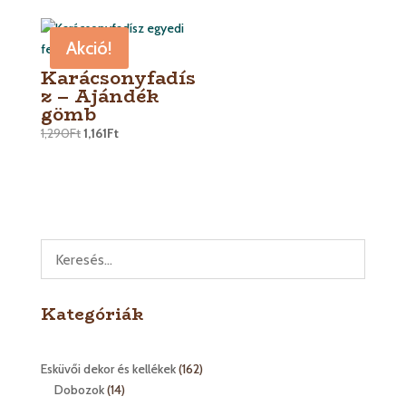
Akció!
Karácsonyfadís
z – Ajándék
gömb
1,290
Ft
1,161
Ft
Kategóriák
162
Esküvői dekor és kellékek
162
14
termék
Dobozok
14