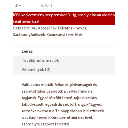
21 +
690
Ft
10% kedvezmény szeptember 01-ig, amely a kosár oldalon
kerül levonásra!
Cikkszám:
34
Kategóriák:
Feliratos - neves
,
Karácsonyfadíszek
,
Karácsonyi termékek
Leírás
További információk
Vélemények (0)
Változatos minták, feliratok, jókívánságok és
szeretetteljes üzenetek a család minden
tagjának. Egy sötétzöld fenyő, rajta rusztikus,
fából készült, egyedi díszek. Jól hangzik? Egyedi
termékeink most a Te nappalidban is díszíthetik
a családi fenyőt! Kérd szeretteid nevével,
személyre szabott felirattal.