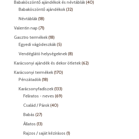
40
Babaköszöntő ajándékok és névtáblák
40
32
termék
Babaköszöntő ajándékok
32
termék
18
Névtáblák
18
termék
71
Valentin nap
71
termék
18
Gasztro termékek
18
termék
5
Egyedi vágódeszkák
5
termék
8
Vendéglátó helységeknek
8
termék
62
Karácsonyi ajándék és dekor ötletek
62
termék
170
Karácsonyi termékek
170
18
termék
Pénzátadók
18
termék
133
Karácsonyfadíszek
133
termék
69
Feliratos - neves
69
termék
40
Család / Párok
40
termék
27
Babás
27
termék
13
Állatos
13
termék
1
Rajzos / saját kézírásos
1