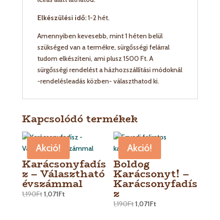
Elkészülési idő:
1-2 hét.
Amennyiben kevesebb, mint 1 héten belül
szükséged van a termékre, sürgősségi felárral
tudom elkészíteni, ami plusz 1500 Ft. A
sürgősségi rendelést a házhozszállítási módoknál
-rendelésleadás közben- választhatod ki.
Kapcsolódó termékek
Akció!
Akció!
Karácsonyfadís
Boldog
z – Választható
Karácsonyt! –
évszámmal
Karácsonyfadís
z
1,190
Ft
1,071
Ft
1,190
Ft
1,071
Ft