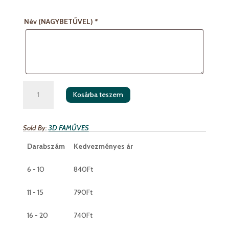
Név (NAGYBETŰVEL)
*
Masnis
Kosárba teszem
karácsonyfadísz
fenyőfával
-
Sold By:
3D FAMŰVES
egyedi
névvel
Darabszám
Kedvezményes ár
mennyiség
6 - 10
840
Ft
11 - 15
790
Ft
16 - 20
740
Ft