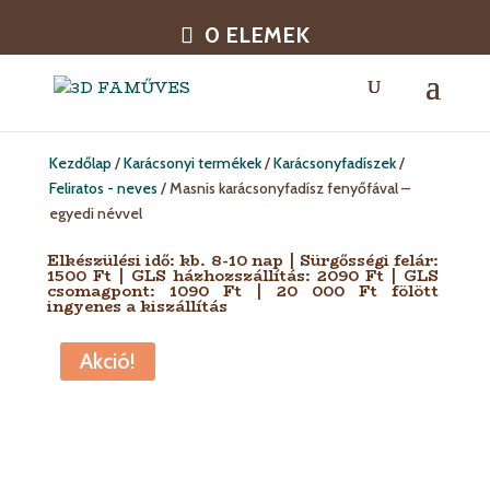
0 ELEMEK
Kezdőlap
/
Karácsonyi termékek
/
Karácsonyfadíszek
/
Feliratos - neves
/ Masnis karácsonyfadísz fenyőfával –
egyedi névvel
Elkészülési idő: kb. 8-10 nap | Sürgősségi felár:
1500 Ft | GLS házhozszállítás: 2090 Ft | GLS
csomagpont: 1090 Ft | 20 000 Ft fölött
ingyenes a kiszállítás
Akció!