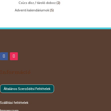
termék
2
Csúcs dísz / tároló doboz
2
termék
5
Adventi kalendáriumok
5
termék
Információ
Általános Szerződési Feltételek
Szállítási feltételek
Impresszum