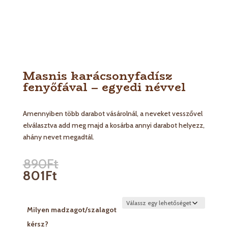
Masnis karácsonyfadísz
fenyőfával – egyedi névvel
Amennyiben több darabot vásárolnál, a neveket vesszővel
elválasztva add meg majd a kosárba annyi darabot helyezz,
ahány nevet megadtál.
890
Ft
801
Ft
Milyen madzagot/szalagot
kérsz?