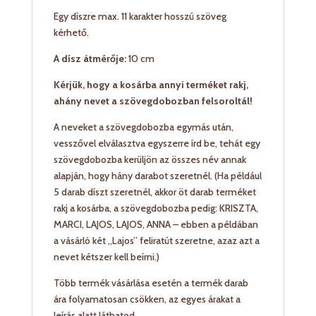
Egy díszre max. 11 karakter hosszú szöveg
kérhető.
A dísz átmérője:
10 cm
Kérjük, hogy a kosárba annyi terméket rakj,
ahány nevet a szövegdobozban felsoroltál!
A neveket a szövegdobozba egymás után,
vesszővel elválasztva egyszerre írd be, tehát egy
szövegdobozba kerüljön az összes név annak
alapján, hogy hány darabot szeretnél. (Ha például
5 darab díszt szeretnél, akkor öt darab terméket
rakj a kosárba, a szövegdobozba pedig: KRISZTA,
MARCI, LAJOS, LAJOS, ANNA – ebben a példában
a vásárló két „Lajos” feliratút szeretne, azaz azt a
nevet kétszer kell beírni.)
Több termék vásárlása esetén a termék darab
ára folyamatosan csökken, az egyes árakat a
leírás alatt láthatod.