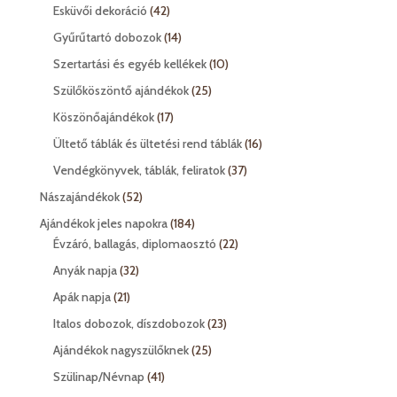
termék
42
Esküvői dekoráció
42
termék
14
Gyűrűtartó dobozok
14
termék
10
Szertartási és egyéb kellékek
10
termék
25
Szülőköszöntő ajándékok
25
termék
17
Köszönőajándékok
17
termék
16
Ültető táblák és ültetési rend táblák
16
termék
37
Vendégkönyvek, táblák, feliratok
37
termék
52
Nászajándékok
52
termék
184
Ajándékok jeles napokra
184
termék
22
Évzáró, ballagás, diplomaosztó
22
termék
32
Anyák napja
32
termék
21
Apák napja
21
termék
23
Italos dobozok, díszdobozok
23
termék
25
Ajándékok nagyszülőknek
25
termék
41
Szülinap/Névnap
41
termék