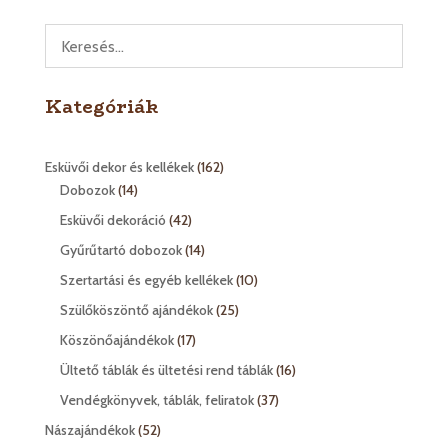
Kategóriák
162
Esküvői dekor és kellékek
162
14
termék
Dobozok
14
termék
42
Esküvői dekoráció
42
termék
14
Gyűrűtartó dobozok
14
termék
10
Szertartási és egyéb kellékek
10
termék
25
Szülőköszöntő ajándékok
25
termék
17
Köszönőajándékok
17
termék
16
Ültető táblák és ültetési rend táblák
16
termék
37
Vendégkönyvek, táblák, feliratok
37
termék
52
Nászajándékok
52