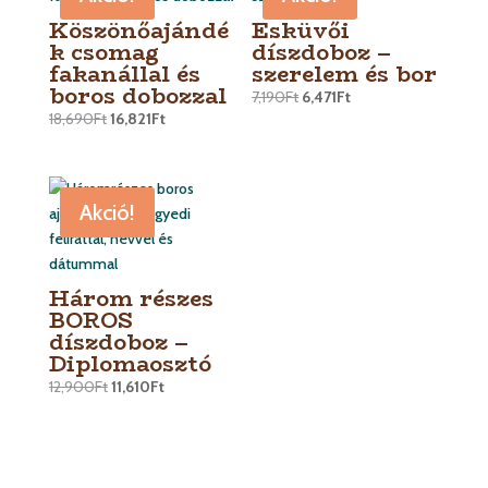
Köszönőajándé
Esküvői
k csomag
díszdoboz –
fakanállal és
szerelem és bor
boros dobozzal
7,190
Ft
6,471
Ft
18,690
Ft
16,821
Ft
Akció!
Három részes
BOROS
díszdoboz –
Diplomaosztó
12,900
Ft
11,610
Ft