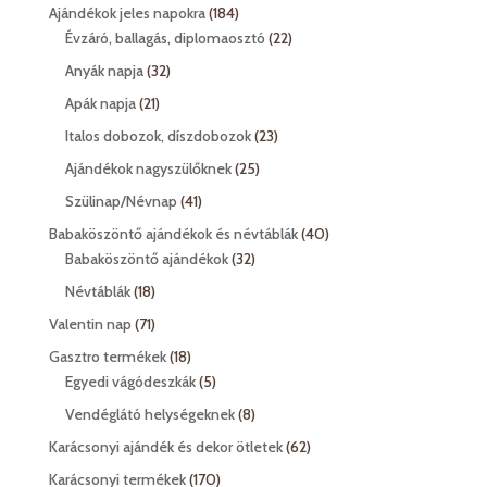
termék
184
Ajándékok jeles napokra
184
termék
22
Évzáró, ballagás, diplomaosztó
22
termék
32
Anyák napja
32
termék
21
Apák napja
21
termék
23
Italos dobozok, díszdobozok
23
termék
25
Ajándékok nagyszülőknek
25
termék
41
Szülinap/Névnap
41
termék
40
Babaköszöntő ajándékok és névtáblák
40
32
termék
Babaköszöntő ajándékok
32
termék
18
Névtáblák
18
termék
71
Valentin nap
71
termék
18
Gasztro termékek
18
termék
5
Egyedi vágódeszkák
5
termék
8
Vendéglátó helységeknek
8
termék
62
Karácsonyi ajándék és dekor ötletek
62
termék
170
Karácsonyi termékek
170