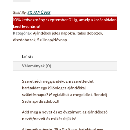
mennyiség
Sold By:
3D FAMŰVES
10% kedvezmény szeptember 01-ig, amely a kosár oldalon
kerül levonásra!
Kategóriák:
Ajándékok jeles napokra
,
Italos dobozok,
díszdobozok
,
Szülinap/Névnap
Leírás
Vélemények (0)
Szeretnéd megajándékozni szeretteidet,
barátaidat egy különleges ajándékkal
születésnapra? Megtaláltuk a megoldást. Rendelj
Szülinapi díszdobozt!
Add meg a nevet és az évszámot, az ajándékozó
nevét/neveit és mi készítjük is!
A termék mérete: 29 x 11 x 9 cm, belefér pl egy