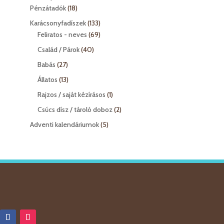
18
termék
Pénzátadók
18
termék
133
Karácsonyfadíszek
133
termék
69
Feliratos - neves
69
termék
40
Család / Párok
40
termék
27
Babás
27
termék
13
Állatos
13
termék
1
Rajzos / saját kézírásos
1
termék
2
Csúcs dísz / tároló doboz
2
termék
5
Adventi kalendáriumok
5
termék