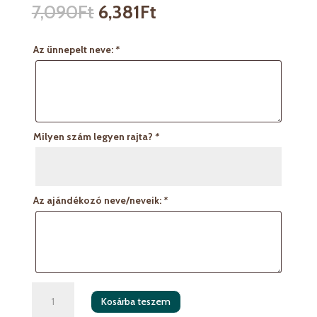
7,090
Ft
6,381
Ft
Az ünnepelt neve:
*
Milyen szám legyen rajta?
*
Az ajándékozó neve/neveik:
*
Szülinapi
Kosárba teszem
díszdoboz