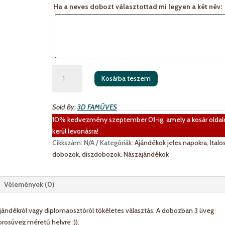
Ha a neves dobozt választottad mi legyen a két név:
Három
Kosárba teszem
részes
BOROS
doboz
Sold By:
3D FAMŰVES
mennyiség
10% kedvezmény szeptember 01-ig, amely a kosár oldal
kerül levonásra!
Cikkszám:
N/A
Kategóriák:
Ajándékok jeles napokra
,
Italo
dobozok, díszdobozok
,
Nászajándékok
Vélemények (0)
ajándékról vagy diplomaosztóról tökéletes választás. A dobozban 3 üveg
orosüveg méretű helyre :)).