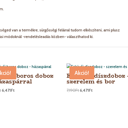
cm.
éged van a termékre, sürgősségi felárral tudom elkészíteni, ami plusz
tási módoknál -rendelésleadás közben- választhatod ki.
kció!
Akció!
üvői boros doboz
Esküvői díszdoboz 
ázaspárral
szerelem és bor
t
6,471
Ft
7,190
Ft
6,471
Ft