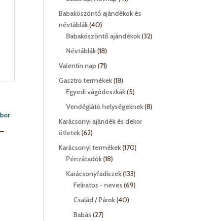
termék
Babaköszöntő ajándékok és
40
névtáblák
40
termék
32
Babaköszöntő ajándékok
32
termék
18
Névtáblák
18
termék
71
Valentin nap
71
termék
18
Gasztro termékek
18
termék
5
Egyedi vágódeszkák
5
termék
8
Vendéglátó helységeknek
8
termék
Karácsonyi ajándék és dekor
–
62
ötletek
62
termék
170
Karácsonyi termékek
170
18
termék
Pénzátadók
18
termék
133
Karácsonyfadíszek
133
termék
69
Feliratos - neves
69
termék
40
Család / Párok
40
termék
27
Babás
27