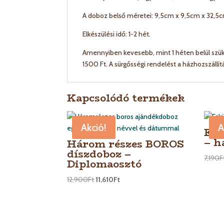
A doboz belső méretei: 9,5cm x 9,5cm x 32,5
Elkészülési idő: 1-2 hét.
Amennyiben kevesebb, mint 1 héten belül szüks
1500 Ft. A sürgősségi rendelést a házhozszállí
Kapcsolódó termékek
Akció!
A
Esk
– h
Három részes BOROS
díszdoboz –
7,190
F
Diplomaosztó
12,900
Ft
11,610
Ft