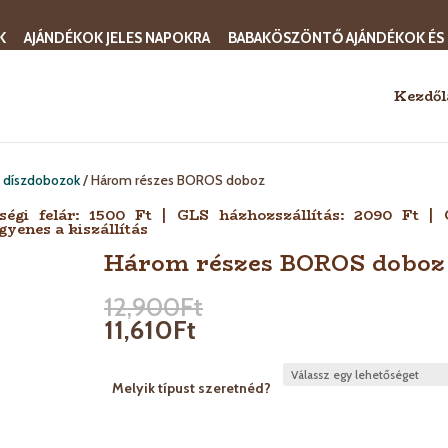
K
AJÁNDÉKOK JELES NAPOKRA
BABAKÖSZÖNTŐ AJÁNDÉKOK ÉS
Kezdől
, díszdobozok
/ Három részes BOROS doboz
sségi felár: 1500 Ft | GLS házhozszállítás: 2090 Ft |
gyenes a kiszállítás
Három részes BOROS doboz
12,900
Ft
11,610
Ft
Melyik típust szeretnéd?