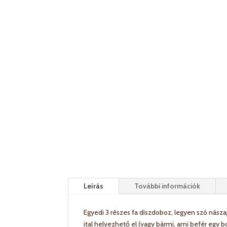
Leírás
További információk
Egyedi 3 részes fa díszdoboz, legyen szó nász
ital helyezhető el (vagy bármi, ami befér egy b