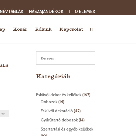
 NÉVTÁBLÁK
NÁSZAJÁNDÉKOK
0 ELEMEK
ap
Kosár
Rólunk
Kapcsolat
 GLS
Kategóriák
162
Esküvői dekor és kellékek
162
14
termék
Dobozok
14
termék
42
Esküvői dekoráció
42
termék
14
Gyűrűtartó dobozok
14
termék
Szertartási és egyéb kellékek
10