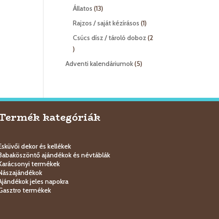
termék
13
Állatos
13
termék
1
Rajzos / saját kézírásos
1
termék
Csúcs dísz / tároló doboz
2
2
termék
5
Adventi kalendáriumok
5
termék
Termék kategóriák
Esküvői dekor és kellékek
Babaköszöntő ajándékok és névtáblák
Karácsonyi termékek
Nászajándékok
Ajándékok jeles napokra
Gasztro termékek