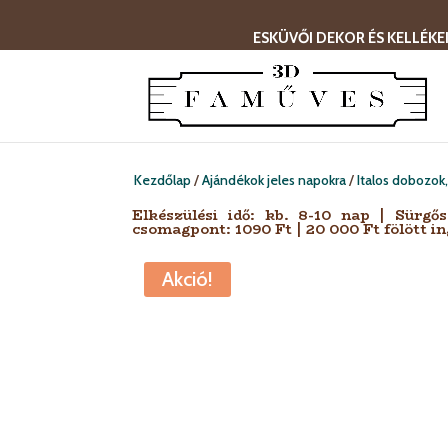
ESKÜVŐI DEKOR ÉS KELLÉKE
Kezdőlap
/
Ajándékok jeles napokra
/
Italos dobozok
Elkészülési idő: kb. 8-10 nap | Sürgő
csomagpont: 1090 Ft | 20 000 Ft fölött in
Akció!