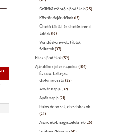
10
termék
25
Szülőköszöntő ajándékok
25
termék
17
Köszönőajándékok
17
termék
Ültető táblák és ültetési rend
16
táblák
16
termék
Vendégkönyvek, táblák,
37
feliratok
37
termék
52
Nászajándékok
52
termék
184
Ajándékok jeles napokra
184
on
termék
Évzáró, ballagás,
22
diplomaosztó
22
s
termék
32
Anyák napja
32
termék
21
Apák napja
21
termék
Italos dobozok, díszdobozok
23
23
termék
25
Ajándékok nagyszülőknek
25
termék
41
Szülinap/Névnap
41