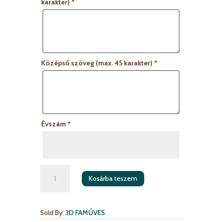
karakter)
*
Középső szöveg (max. 45 karakter)
*
Évszám
*
Ballagási
Kosárba teszem
díszdoboz
mennyiség
Sold By:
3D FAMŰVES