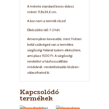
A mérete standard boros doboz
méret: 9,8x34,4 cm.
A bor nem a termék része!
Elkészülési idő: 1-2 hét.
Amennyiben kevesebb, mint 1 héten
belül szükséged van a termékre,
sürgősségi felárral tudom elkészíteni,
ami plusz 1500 Ft. A sürgősségi
rendelést a házhozszállítási
módoknál -rendelésleadás közben-
választhatod ki.
Kapcsolódó
termékek