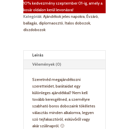
10% kedvezmény szeptember 01-ig, amely a
kosár oldalon kerül levonásra!
Kategóriák:
Ajándékok jeles napokra
,
Évzáró,
ballagás, diplomaosztó
,
Italos dobozok,
díszdobozok
Leírás
Vélemények (0)
Szeretnéd megajándékozni
szeretteidet, barátaidat egy
különleges ajándékkal? Nem kell
tovább keresgélned, a személyre
szabható boros dobozaink tökéletes
választás minden alkalomra, legyen
szó tejfakasztóról, esküvőről vagy
akár szülinapról. 🙂