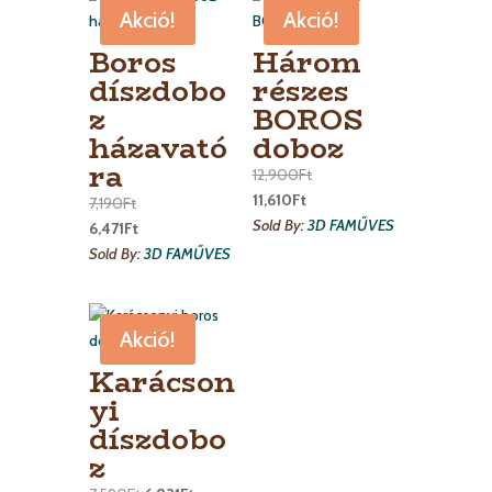
Akció!
Akció!
Boros
Három
díszdobo
részes
z
BOROS
házavató
doboz
ra
12,900
Ft
11,610
Ft
7,190
Ft
Sold By:
3D FAMŰVES
6,471
Ft
Sold By:
3D FAMŰVES
Akció!
Karácson
yi
díszdobo
z