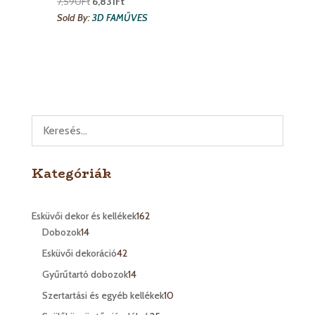
7,590
Ft
6,831
Ft
Sold By:
3D FAMŰVES
Kategóriák
Esküvői dekor és kellékek
162
162
Dobozok
14
14
termék
termék
Esküvői dekoráció
42
42
termék
Gyűrűtartó dobozok
14
14
termék
Szertartási és egyéb kellékek
10
10
termék