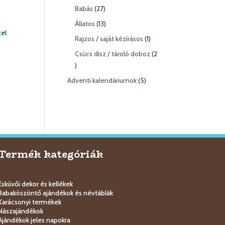
termék
27
Babás
27
termék
13
Állatos
13
termék
1
Rajzos / saját kézírásos
1
termék
Csúcs dísz / tároló doboz
2
2
termék
5
Adventi kalendáriumok
5
termék
Termék kategóriák
Esküvői dekor és kellékek
Babaköszöntő ajándékok és névtáblák
Karácsonyi termékek
Nászajándékok
Ajándékok jeles napokra