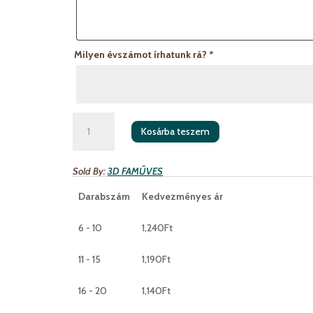
Milyen évszámot írhatunk rá?
*
Hangjegyes
Kosárba teszem
dísz
egyedi
nevekkel
Sold By:
3D FAMŰVES
mennyiség
Darabszám
Kedvezményes ár
6 - 10
1,240
Ft
11 - 15
1,190
Ft
16 - 20
1,140
Ft