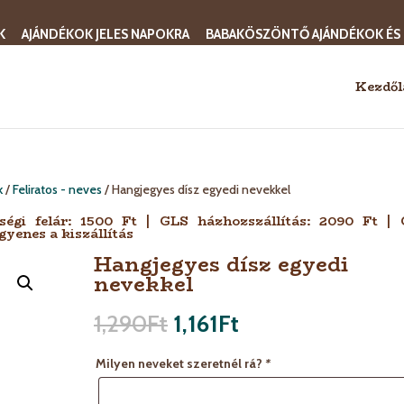
K
AJÁNDÉKOK JELES NAPOKRA
BABAKÖSZÖNTŐ AJÁNDÉKOK ÉS
Kezdől
k
/
Feliratos - neves
/ Hangjegyes dísz egyedi nevekkel
sségi felár: 1500 Ft | GLS házhozszállítás: 2090 Ft |
gyenes a kiszállítás
Hangjegyes dísz egyedi
nevekkel
1,290
Ft
1,161
Ft
Milyen neveket szeretnél rá?
*