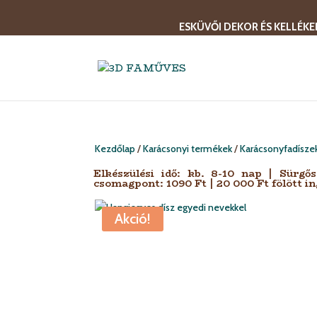
ESKÜVŐI DEKOR ÉS KELLÉKE
Kezdőlap
/
Karácsonyi termékek
/
Karácsonyfadísze
Elkészülési idő: kb. 8-10 nap | Sürgő
csomagpont: 1090 Ft | 20 000 Ft fölött in
Akció!