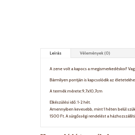
Leírás
Vélemények (0)
A zene volt a kapocs a megismerkedéskor? Vagy
Bármilyen pontján is kapcsolódik az életetekh
A termék mérete:9,7x10,7cm
Elkészülési idő: 1-2 hét.
Amennyiben kevesebb, mint 1 héten belül szüks
1500 Ft. A sürgősségi rendelést a házhozszállí