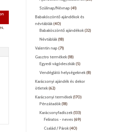
termék
41
Szülinap/Névnap
41
on
termék
Babaköszöntő ajándékok és
40
névtáblák
40
es
,
termék
32
Babaköszöntő ajándékok
32
termék
18
Névtáblák
18
termék
71
Valentin nap
71
termék
18
Gasztro termékek
18
termék
5
Egyedi vágódeszkák
5
termék
8
Vendéglátó helységeknek
8
termék
Karácsonyi ajándék és dekor
62
ötletek
62
termék
170
Karácsonyi termékek
170
18
termék
Pénzátadók
18
termék
133
Karácsonyfadíszek
133
termék
69
Feliratos - neves
69
termék
40
Család / Párok
40