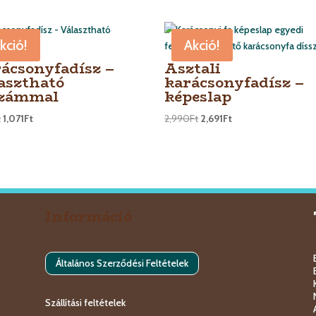
kció!
Akció!
ácsonyfadísz –
Asztali
asztható
karácsonyfadísz –
számmal
képeslap
t
1,071
Ft
2,990
Ft
2,691
Ft
Információ
Általános Szerződési Feltételek
Szállítási feltételek