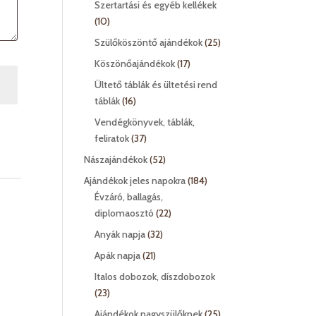
Szertartási és egyéb kellékek
10
10
termék
25
Szülőköszöntő ajándékok
25
termék
17
Köszönőajándékok
17
termék
Ültető táblák és ültetési rend
16
táblák
16
termék
Vendégkönyvek, táblák,
37
feliratok
37
termék
52
Nászajándékok
52
termék
184
Ajándékok jeles napokra
184
termék
Évzáró, ballagás,
22
diplomaosztó
22
termék
32
Anyák napja
32
termék
21
Apák napja
21
termék
Italos dobozok, díszdobozok
23
23
termék
25
Ajándékok nagyszülőknek
25