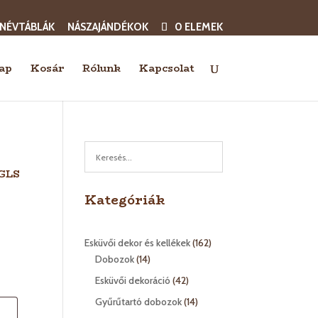
 NÉVTÁBLÁK
NÁSZAJÁNDÉKOK
0 ELEMEK
ap
Kosár
Rólunk
Kapcsolat
 GLS
Kategóriák
162
Esküvői dekor és kellékek
162
14
termék
Dobozok
14
termék
42
Esküvői dekoráció
42
termék
14
Gyűrűtartó dobozok
14
termék