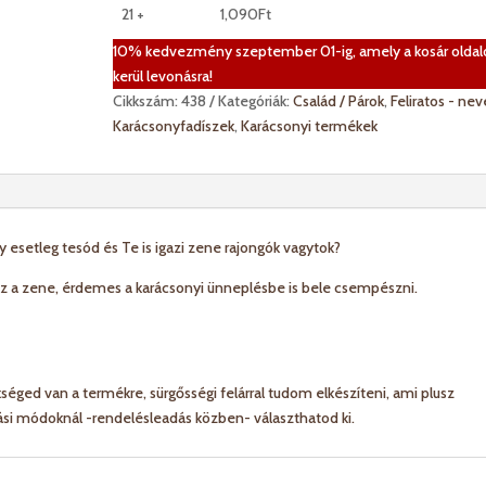
21 +
1,090
Ft
10% kedvezmény szeptember 01-ig, amely a kosár oldal
kerül levonásra!
Cikkszám:
438
Kategóriák:
Család / Párok
,
Feliratos - nev
Karácsonyfadíszek
,
Karácsonyi termékek
 esetleg tesód és Te is igazi zene rajongók vagytok?
ez a zene, érdemes a karácsonyi ünneplésbe is bele csempészni.
éged van a termékre, sürgősségi felárral tudom elkészíteni, ami plusz
tási módoknál -rendelésleadás közben- választhatod ki.