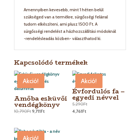
Amennyiben kevesebb, mint 1 héten belül
szükséged van a termékre, sürgősségi felárral
tudom elkészíteni, ami plusz 1500 Ft. A
sürgősségi rendelést a házhozszállítási módoknál
-rendelésleadás közben- választhatod ki.
Kapcsolódó termékek
Akció!
Akció!
Évfordulós fa –
egyedi névvel
Amőba esküvői
vendégkönyv
5,290
Ft
10,790
Ft
9,711
Ft
4,761
Ft
Akció!