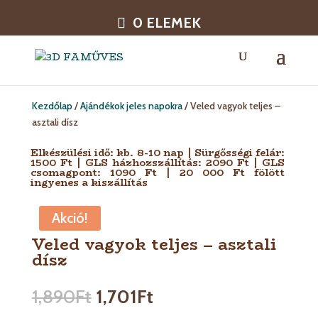
0 ELEMEK
Kezdőlap
/
Ajándékok jeles napokra
/ Veled vagyok teljes –
asztali dísz
Elkészülési idő: kb. 8-10 nap | Sürgősségi felár:
1500 Ft | GLS házhozszállítás: 2090 Ft | GLS
csomagpont: 1090 Ft | 20 000 Ft fölött
ingyenes a kiszállítás
Akció!
Veled vagyok teljes – asztali
dísz
1,890
Ft
1,701
Ft