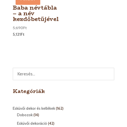
Baba névtábla
– a név
kezdőbetűjével
5,690
Ft
5,121
Ft
Kategóriák
162
Esküvői dekor és kellékek
162
14
termék
Dobozok
14
termék
42
Esküvői dekoráció
42