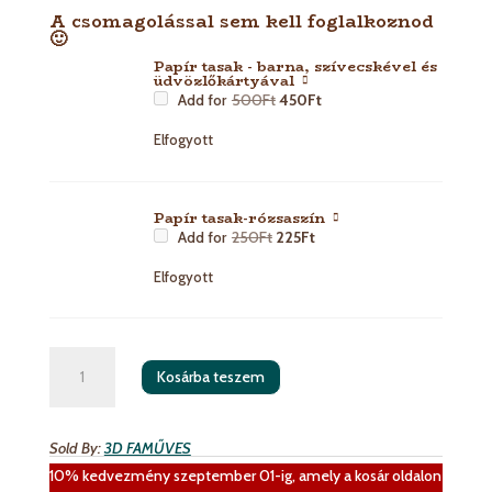
A csomagolással sem kell foglalkoznod
🙂
Papír tasak - barna, szívecskével és
üdvözlőkártyával
Add for
500
Ft
450
Ft
Elfogyott
Papír tasak-rózsaszín
Add for
250
Ft
225
Ft
Elfogyott
Veled
Kosárba teszem
vagyok
teljes
-
Sold By:
3D FAMŰVES
asztali
10% kedvezmény szeptember 01-ig, amely a kosár oldalon
dísz