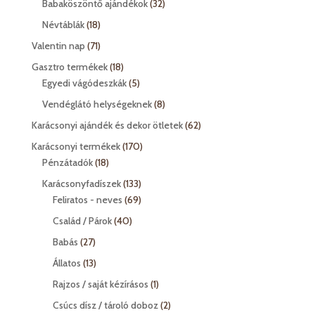
32
termék
Babaköszöntő ajándékok
32
termék
18
Névtáblák
18
termék
71
Valentin nap
71
termék
18
Gasztro termékek
18
termék
5
Egyedi vágódeszkák
5
termék
8
Vendéglátó helységeknek
8
termék
62
Karácsonyi ajándék és dekor ötletek
62
termék
170
Karácsonyi termékek
170
18
termék
Pénzátadók
18
termék
133
Karácsonyfadíszek
133
termék
69
Feliratos - neves
69
termék
40
Család / Párok
40
termék
27
Babás
27
termék
13
Állatos
13
termék
1
Rajzos / saját kézírásos
1
termék
2
Csúcs dísz / tároló doboz
2