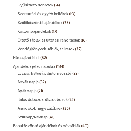
termék
14
Gyűrűtartó dobozok
14
termék
10
Szertartási és egyéb kellékek
10
termék
25
Szülőköszöntő ajándékok
25
termék
17
Köszönőajándékok
17
termék
16
Ültető táblák és ültetési rend táblák
16
termék
37
Vendégkönyvek, táblák, feliratok
37
termék
52
Nászajándékok
52
termék
184
Ajándékok jeles napokra
184
termék
22
Évzáró, ballagás, diplomaosztó
22
termék
32
Anyák napja
32
termék
21
Apák napja
21
termék
23
Italos dobozok, díszdobozok
23
termék
25
Ajándékok nagyszülőknek
25
termék
41
Szülinap/Névnap
41
termék
40
Babaköszöntő ajándékok és névtáblák
40