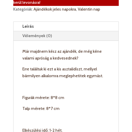
kerül levonásra!
mennyiség
Kategóriák:
Ajándékok jeles napokra
,
Valentin nap
Leírás
Vélemények (0)
Már majdnem kész az ajándék, de még kéne
valami apróság a kedvesednek?
Erre találtuk ki ezt a kis asztalidíszt, mellyel
bármilyen alkalomra meglephetitek egymást.
Figurák mérete: 8*8 cm
Talp mérete: 8*7 cm
Elkészülési idő: 1-2 hét.