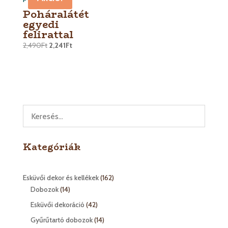
Poháralátét
egyedi
felirattal
2,490
Ft
2,241
Ft
Kategóriák
162
Esküvői dekor és kellékek
162
14
termék
Dobozok
14
termék
42
Esküvői dekoráció
42
termék
14
Gyűrűtartó dobozok
14