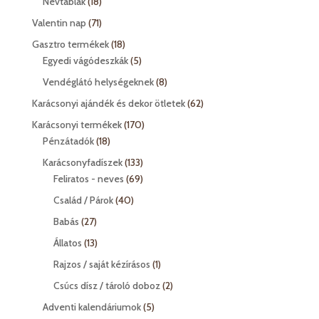
18
Névtáblák
18
termék
71
Valentin nap
71
termék
18
Gasztro termékek
18
termék
5
Egyedi vágódeszkák
5
termék
8
Vendéglátó helységeknek
8
termék
62
Karácsonyi ajándék és dekor ötletek
62
termék
170
Karácsonyi termékek
170
18
termék
Pénzátadók
18
termék
133
Karácsonyfadíszek
133
termék
69
Feliratos - neves
69
termék
40
Család / Párok
40
termék
27
Babás
27
termék
13
Állatos
13
termék
1
Rajzos / saját kézírásos
1
termék
2
Csúcs dísz / tároló doboz
2
termék
5
Adventi kalendáriumok
5