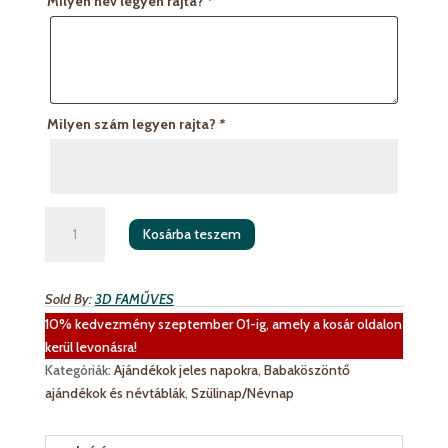
Milyen név legyen rajta?
*
Milyen szám legyen rajta?
*
Tortadísz-
Kosárba teszem
autós
mennyiség
Sold By:
3D FAMŰVES
10% kedvezmény szeptember 01-ig, amely a kosár oldalon
kerül levonásra!
Kategóriák:
Ajándékok jeles napokra
,
Babaköszöntő
ajándékok és névtáblák
,
Szülinap/Névnap