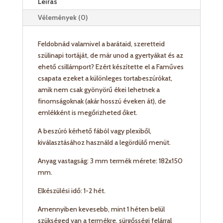
Leírás
Vélemények (0)
Feldobnád valamivel a barátaid, szeretteid
szülinapi tortáját, de már unod a gyertyákat és az
ehető csillámport? Ezért készítette el a Faműves
csapata ezeket a különleges tortabeszúrókat,
amik nem csak gyönyörű ékei lehetnek a
finomságoknak (akár hosszú éveken át), de
emlékként is megőrizheted őket.
A beszúró kérhető fából vagy plexiből,
kiválasztásához használd a legördülő menüt.
Anyag vastagság: 3 mm termék mérete: 182x150
mm.
Elkészülési idő: 1-2 hét.
Amennyiben kevesebb, mint 1 héten belül
szükséged van a termékre, sürgősségi felárral