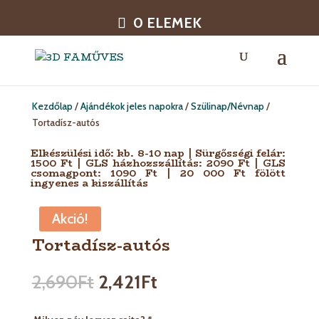
0 ELEMEK
Kezdőlap
/
Ajándékok jeles napokra
/
Szülinap/Névnap
/
Tortadísz-autós
Elkészülési idő: kb. 8-10 nap | Sürgősségi felár:
1500 Ft | GLS házhozszállítás: 2090 Ft | GLS
csomagpont: 1090 Ft | 20 000 Ft fölött
ingyenes a kiszállítás
Akció!
Tortadísz-autós
2,690
Ft
2,421
Ft