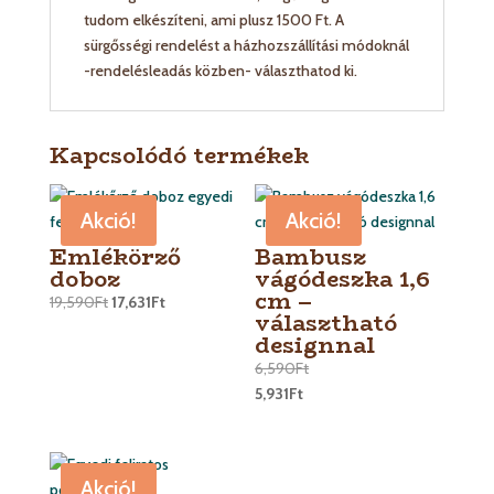
tudom elkészíteni, ami plusz 1500 Ft. A
sürgősségi rendelést a házhozszállítási módoknál
-rendelésleadás közben- választhatod ki.
Kapcsolódó termékek
Akció!
Akció!
Emlékörző
Bambusz
doboz
vágódeszka 1,6
cm –
19,590
Ft
17,631
Ft
választható
designnal
6,590
Ft
5,931
Ft
Akció!