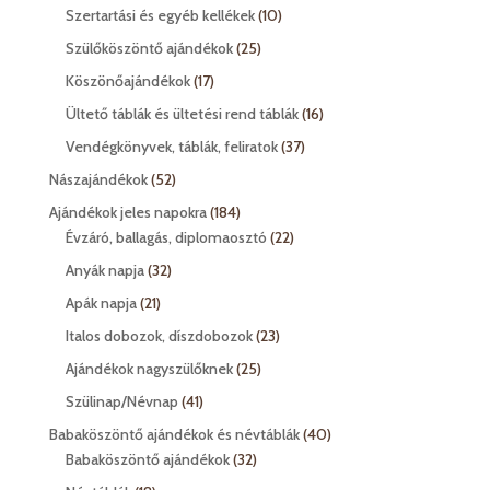
termék
10
Szertartási és egyéb kellékek
10
termék
25
Szülőköszöntő ajándékok
25
termék
17
Köszönőajándékok
17
termék
16
Ültető táblák és ültetési rend táblák
16
termék
37
Vendégkönyvek, táblák, feliratok
37
termék
52
Nászajándékok
52
termék
184
Ajándékok jeles napokra
184
termék
22
Évzáró, ballagás, diplomaosztó
22
termék
32
Anyák napja
32
termék
21
Apák napja
21
termék
23
Italos dobozok, díszdobozok
23
termék
25
Ajándékok nagyszülőknek
25
termék
41
Szülinap/Névnap
41
termék
40
Babaköszöntő ajándékok és névtáblák
40
32
termék
Babaköszöntő ajándékok
32
termék