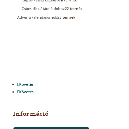
Csúcs dísz / tároló doboz
2
2 termék
Adventi kalendáriumok
5
5 termék
Követés
Követés
Információ