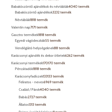
Babaköszöntő ajándékok és névtáblák
40
40 termék
Babaköszöntő ajándékok
32
32 termék
Névtáblák
18
18 termék
Valentin nap
71
71 termék
Gasztro termékek
18
18 termék
Egyedi vágódeszkák
5
5 termék
Vendéglátó helységeknek
8
8 termék
Karácsonyi ajándék és dekor ötletek
62
62 termék
Karácsonyi termékek
170
170 termék
Pénzátadók
18
18 termék
Karácsonyfadíszek
133
133 termék
Feliratos - neves
69
69 termék
Család / Párok
40
40 termék
Babás
27
27 termék
Állatos
13
13 termék
Rajzos / saját kézírásos
1
1 termék