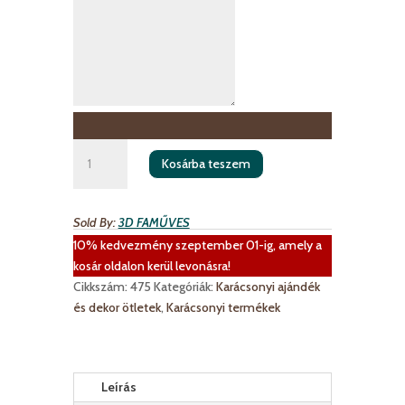
Télapós
Kosárba teszem
boríték
mennyiség
Sold By:
3D FAMŰVES
10% kedvezmény szeptember 01-ig, amely a
kosár oldalon kerül levonásra!
Cikkszám:
475
Kategóriák:
Karácsonyi ajándék
és dekor ötletek
,
Karácsonyi termékek
Leírás