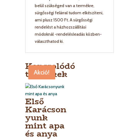
belül szükséged van a termékre,
sürgősségi felárral tudom elkészíteni,
ami plusz 1500 Ft. A sürgősségi
rendelést a házhozszállítási
módoknál -rendelésleadás közben-
választhatod ki.
Kapcsolódó
termékek
Akció!
Akció!
Akció!
Első
Karácson
yunk
mint apa
és anya