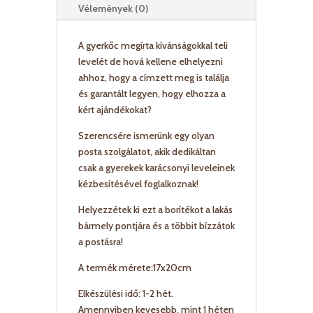
Vélemények (0)
A gyerkőc megírta kívánságokkal teli
levelét de hová kellene elhelyezni
ahhoz, hogy a címzett meg is találja
és garantált legyen, hogy elhozza a
kért ajándékokat?
Szerencsére ismerünk egy olyan
posta szolgálatot, akik dedikáltan
csak a gyerekek karácsonyi leveleinek
kézbesítésével foglalkoznak!
Helyezzétek ki ezt a borítékot a lakás
bármely pontjára és a többit bízzátok
a postásra!
A termék mérete:17x20cm
Elkészülési idő: 1-2 hét.
Amennyiben kevesebb, mint 1 héten