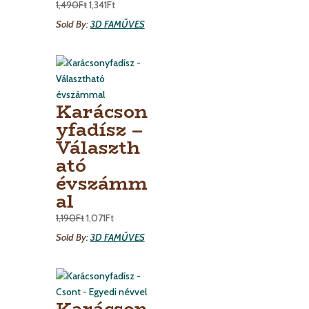
1,490
Ft
1,341
Ft
Sold By:
3D FAMŰVES
Karácson
yfadísz –
Választh
ató
évszámm
al
1,190
Ft
1,071
Ft
Sold By:
3D FAMŰVES
Karácson