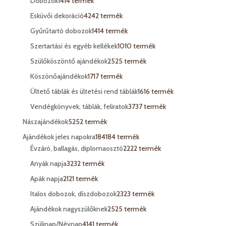
Dobozok
14
14 termék
Esküvői dekoráció
42
42 termék
Gyűrűtartó dobozok
14
14 termék
Szertartási és egyéb kellékek
10
10 termék
Szülőköszöntő ajándékok
25
25 termék
Köszönőajándékok
17
17 termék
Ültető táblák és ültetési rend táblák
16
16 termék
Vendégkönyvek, táblák, feliratok
37
37 termék
Nászajándékok
52
52 termék
Ajándékok jeles napokra
184
184 termék
Évzáró, ballagás, diplomaosztó
22
22 termék
Anyák napja
32
32 termék
Apák napja
21
21 termék
Italos dobozok, díszdobozok
23
23 termék
Ajándékok nagyszülőknek
25
25 termék
Szülinap/Névnap
41
41 termék