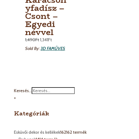
yfadísz –
Csont –
Egyedi
névvel
1,490
Ft
1,341
Ft
Sold By:
3D FAMŰVES
Keresés...
×
Kategóriák
Esküvői dekor és kellékek
162
162 termék