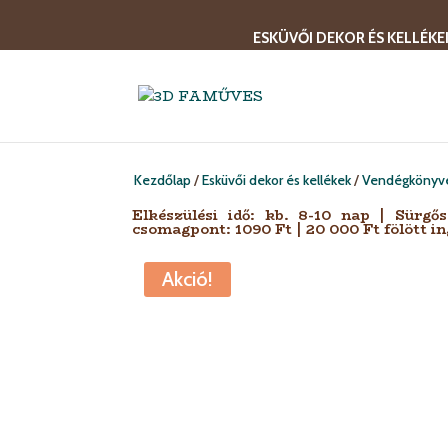
ESKÜVŐI DEKOR ÉS KELLÉKE
Kezdőlap
/
Esküvői dekor és kellékek
/
Vendégkönyvek,
Elkészülési idő: kb. 8-10 nap | Sürgő
csomagpont: 1090 Ft | 20 000 Ft fölött in
Akció!