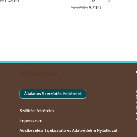
Ft
11,241
Ft
10,790
Ft
9,711
Ft
Információ
Általános Szerződési Feltételek
Szállítási feltételek
Impresszum
Adatkezelési Tájékoztató és Adatvédelmi Nyilatkozat