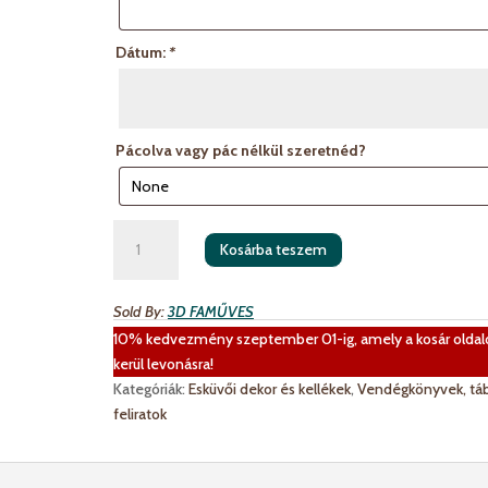
Dátum:
*
Pácolva vagy pác nélkül szeretnéd?
Szivecskés
Kosárba teszem
bedobós
vendégkönyv
mennyiség
Sold By:
3D FAMŰVES
10% kedvezmény szeptember 01-ig, amely a kosár oldal
kerül levonásra!
Kategóriák:
Esküvői dekor és kellékek
,
Vendégkönyvek, táb
feliratok