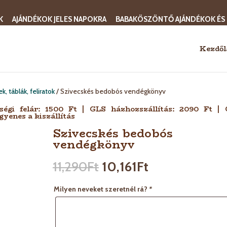
K
AJÁNDÉKOK JELES NAPOKRA
BABAKÖSZÖNTŐ AJÁNDÉKOK ÉS
Kezdől
 táblák, feliratok
/ Szivecskés bedobós vendégkönyv
sségi felár: 1500 Ft | GLS házhozszállítás: 2090 Ft |
gyenes a kiszállítás
Szivecskés bedobós
vendégkönyv
11,290
Ft
10,161
Ft
Milyen neveket szeretnél rá?
*