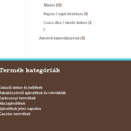
termék
13
Állatos
13
termék
1
Rajzos / saját kézírásos
1
termék
Csúcs dísz / tároló doboz
2
2
termék
5
Adventi kalendáriumok
5
termék
Termék kategóriák
Esküvői dekor és kellékek
Babaköszöntő ajándékok és névtáblák
Karácsonyi termékek
Nászajándékok
Ajándékok jeles napokra
Gasztro termékek