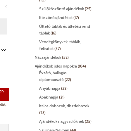
10
termék
25
Szülőköszöntő ajándékok
25
termék
17
Köszönőajándékok
17
termék
Ültető táblák és ültetési rend
16
táblák
16
termék
Vendégkönyvek, táblák,
37
feliratok
37
termék
52
Nászajándékok
52
termék
184
Ajándékok jeles napokra
184
termék
Évzáró, ballagás,
22
diplomaosztó
22
termék
32
Anyák napja
32
on
termék
21
Apák napja
21
termék
lák,
Italos dobozok, díszdobozok
23
23
termék
25
Ajándékok nagyszülőknek
25
termék
41
Szülinap/Névnap
41