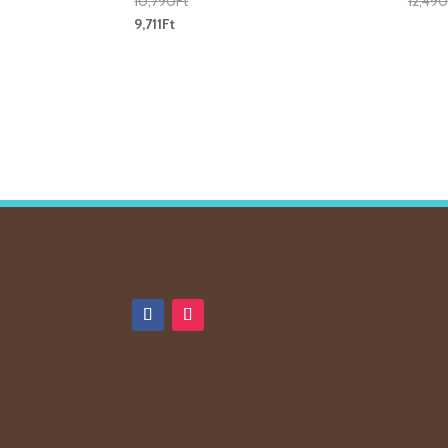
10,790
Ft
12,490
9,711
Ft