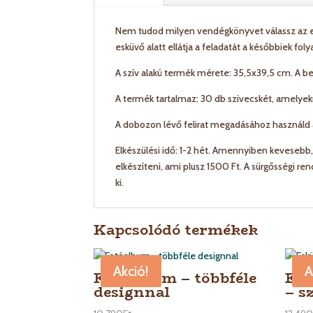
Nem tudod milyen vendégkönyvet válassz az es
esküvő alatt ellátja a feladatát a későbbiek f
A szív alakú termék mérete: 35,5x39,5 cm. A be
A termék tartalmaz: 30 db szivecskét, amelyekre 
A dobozon lévő felirat megadásához használd 
Elkészülési idő: 1-2 hét. Amennyiben kevesebb,
elkészíteni, ami plusz 1500 Ft. A sürgősségi r
ki.
Kapcsolódó termékek
Akció!
A
Fotóalbum – többféle
Esk
designnal
– s