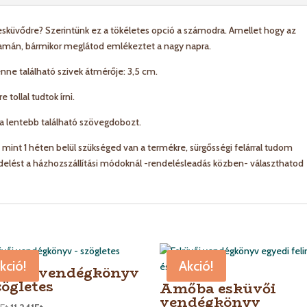
küvődre? Szerintünk ez a tökéletes opció a számodra. Amellet hogy az
olyamán, bármikor meglátod emlékeztet a nagy napra.
nne található szivek átmérője: 3,5 cm.
tollal tudtok írni.
a lentebb található szövegdobozt.
 mint 1 héten belül szükséged van a termékre, sürgősségi felárral tudom
endelést a házhozszállítási módoknál -rendelésleadás közben- választhatod
kció!
Akció!
üvői vendégkönyv
zögletes
Amőba esküvői
vendégkönyv