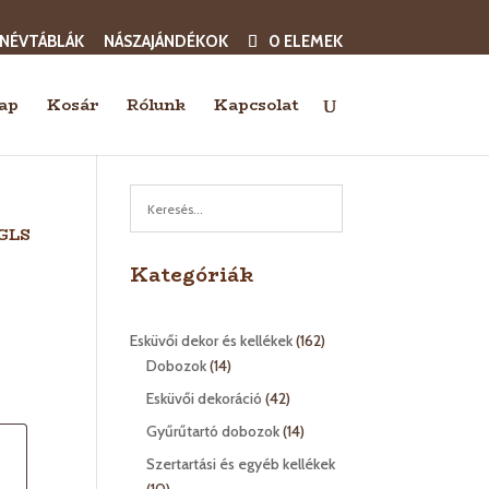
 NÉVTÁBLÁK
NÁSZAJÁNDÉKOK
0 ELEMEK
ap
Kosár
Rólunk
Kapcsolat
 GLS
Kategóriák
162
Esküvői dekor és kellékek
162
14
termék
Dobozok
14
termék
42
Esküvői dekoráció
42
termék
14
Gyűrűtartó dobozok
14
termék
Szertartási és egyéb kellékek
10