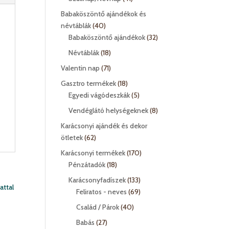
termék
Babaköszöntő ajándékok és
40
névtáblák
40
termék
32
Babaköszöntő ajándékok
32
termék
18
Névtáblák
18
termék
71
Valentin nap
71
termék
18
Gasztro termékek
18
termék
5
Egyedi vágódeszkák
5
termék
8
Vendéglátó helységeknek
8
termék
Karácsonyi ajándék és dekor
62
ötletek
62
termék
170
Karácsonyi termékek
170
18
termék
Pénzátadók
18
termék
133
Karácsonyfadíszek
133
termék
69
Feliratos - neves
69
termék
40
Család / Párok
40
termék
27
Babás
27