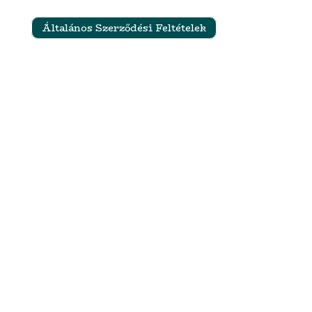
Általános Szerződési Feltételek
Szállítási feltételek
Impresszum
Adatkezelési Tájékoztató és Adatvédelmi Nyilatkozat
Termék kategóriák
Esküvői dekor és kellékek
Babaköszöntő ajándékok és névtáblák
Karácsonyi termékek
Nászajándékok
Ajándékok jeles napokra
Gasztro termékek