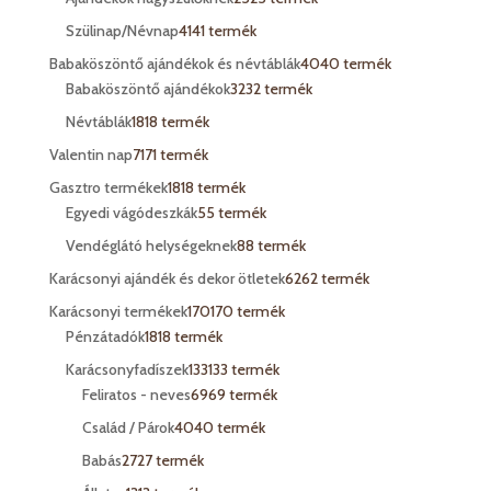
Szülinap/Névnap
41
41 termék
Babaköszöntő ajándékok és névtáblák
40
40 termék
Babaköszöntő ajándékok
32
32 termék
Névtáblák
18
18 termék
Valentin nap
71
71 termék
Gasztro termékek
18
18 termék
Egyedi vágódeszkák
5
5 termék
Vendéglátó helységeknek
8
8 termék
Karácsonyi ajándék és dekor ötletek
62
62 termék
Karácsonyi termékek
170
170 termék
Pénzátadók
18
18 termék
Karácsonyfadíszek
133
133 termék
Feliratos - neves
69
69 termék
Család / Párok
40
40 termék
Babás
27
27 termék