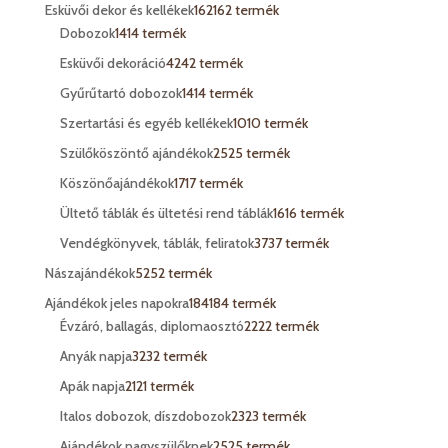
Esküvői dekor és kellékek
162
162 termék
Dobozok
14
14 termék
Esküvői dekoráció
42
42 termék
Gyűrűtartó dobozok
14
14 termék
Szertartási és egyéb kellékek
10
10 termék
Szülőköszöntő ajándékok
25
25 termék
Köszönőajándékok
17
17 termék
Ültető táblák és ültetési rend táblák
16
16 termék
Vendégkönyvek, táblák, feliratok
37
37 termék
Nászajándékok
52
52 termék
Ajándékok jeles napokra
184
184 termék
Évzáró, ballagás, diplomaosztó
22
22 termék
Anyák napja
32
32 termék
Apák napja
21
21 termék
Italos dobozok, díszdobozok
23
23 termék
Ajándékok nagyszülőknek
25
25 termék