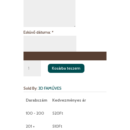
Esküvő dátuma:
*
Szív
Kosárba teszem
alakú
ültető
mágnessel
Sold By:
3D FAMŰVES
mennyiség
Darabszám
Kedvezményes ár
100 - 200
520
Ft
201 +
510
Ft