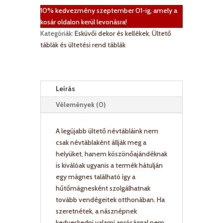
10% kedvezmény szeptember 01-ig, amely a
kosár oldalon kerül levonásra!
Kategóriák:
Esküvői dekor és kellékek
,
Ültető
táblák és ültetési rend táblák
Leírás
Vélemények (0)
A legújabb ültető névtábláink nem
csak névtáblaként állják meg a
helyüket, hanem köszönőajándéknak
is kiválóak ugyanis a termék hátulján
egy mágnes található így a
hűtőmágnesként szolgálhatnak
tovább vendégeitek otthonában. Ha
szeretnétek, a násznépnek
kedveskedni valami aprósággal nem