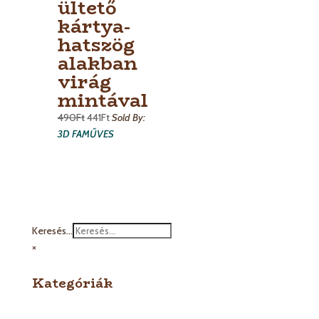
ültető
kártya-
hatszög
alakban
virág
mintával
490
Ft
441
Ft
Sold By:
3D FAMŰVES
Keresés...
×
Kategóriák