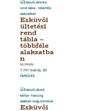
Esküvői
ültetési
rend
tábla –
többféle
alakzatba
n
10,790
Ft
9,711
Ft
Sold By:
3D
FAMŰVES
Esküvői