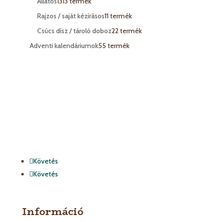
Állatos
13
13 termék
Rajzos / saját kézírásos
1
1 termék
Csúcs dísz / tároló doboz
2
2 termék
Adventi kalendáriumok
5
5 termék
Követés
Követés
Információ