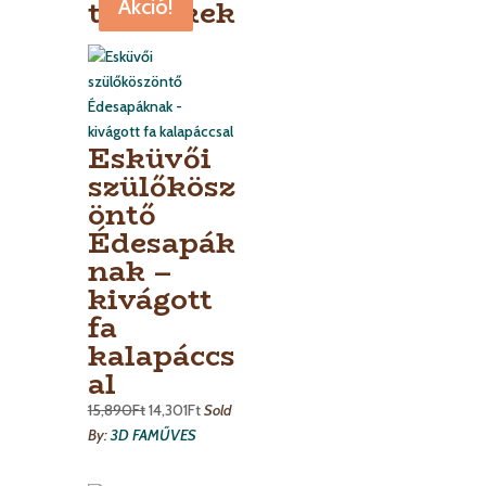
termékek
Akció!
Akció!
Akció!
Esküvői
szülőkösz
öntő
Édesapák
nak –
kivágott
fa
kalapáccs
al
15,890
Ft
14,301
Ft
Sold
By:
3D FAMŰVES