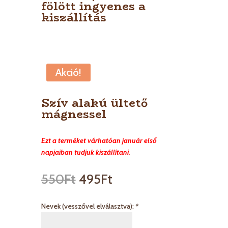
fölött ingyenes a
kiszállítás
Akció!
Szív alakú ültető
mágnessel
Ezt a terméket várhatóan január első
napjaiban tudjuk kiszállítani.
550
Ft
495
Ft
Nevek (vesszővel elválasztva):
*