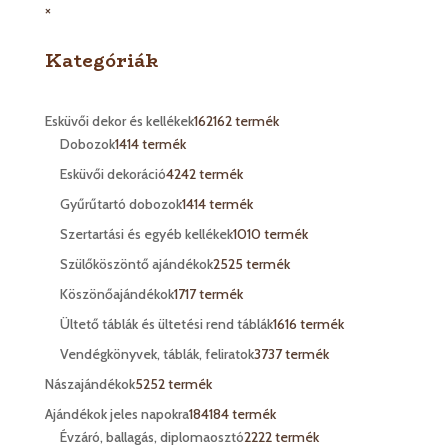
×
Kategóriák
Esküvői dekor és kellékek
162
162 termék
Dobozok
14
14 termék
Esküvői dekoráció
42
42 termék
Gyűrűtartó dobozok
14
14 termék
Szertartási és egyéb kellékek
10
10 termék
Szülőköszöntő ajándékok
25
25 termék
Köszönőajándékok
17
17 termék
Ültető táblák és ültetési rend táblák
16
16 termék
Vendégkönyvek, táblák, feliratok
37
37 termék
Nászajándékok
52
52 termék
Ajándékok jeles napokra
184
184 termék
Évzáró, ballagás, diplomaosztó
22
22 termék