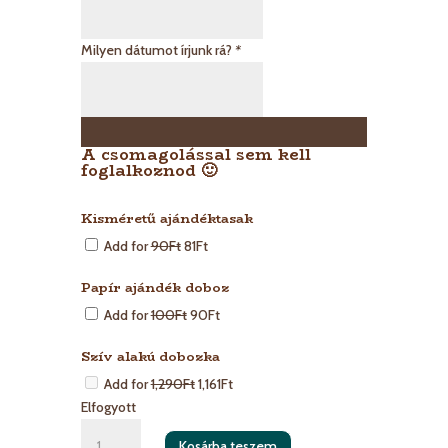
Milyen dátumot írjunk rá?
*
A csomagolással sem kell
foglalkoznod 🙂
Kisméretű ajándéktasak
Add for
90
Ft
81
Ft
Papír ajándék doboz
Add for
100
Ft
90
Ft
Szív alakú dobozka
Add for
1,290
Ft
1,161
Ft
Elfogyott
Szív
Kosárba teszem