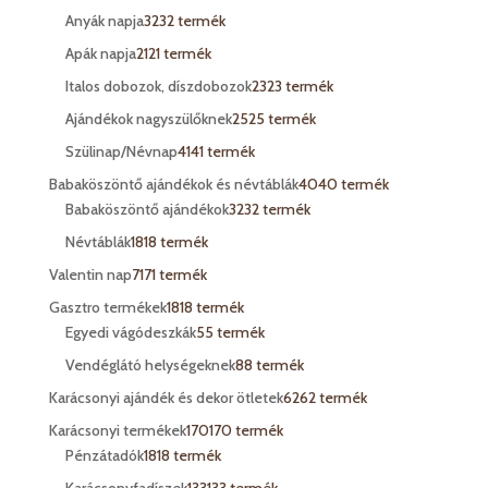
Anyák napja
32
32 termék
Apák napja
21
21 termék
Italos dobozok, díszdobozok
23
23 termék
Ajándékok nagyszülőknek
25
25 termék
Szülinap/Névnap
41
41 termék
Babaköszöntő ajándékok és névtáblák
40
40 termék
Babaköszöntő ajándékok
32
32 termék
Névtáblák
18
18 termék
Valentin nap
71
71 termék
Gasztro termékek
18
18 termék
Egyedi vágódeszkák
5
5 termék
Vendéglátó helységeknek
8
8 termék
Karácsonyi ajándék és dekor ötletek
62
62 termék
Karácsonyi termékek
170
170 termék
Pénzátadók
18
18 termék
Karácsonyfadíszek
133
133 termék