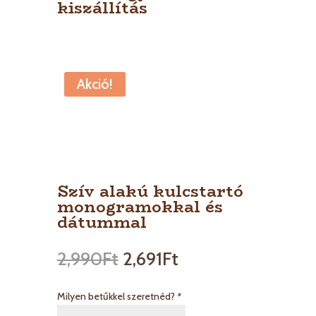
kiszállítás
Akció!
Szív alakú kulcstartó
monogramokkal és
dátummal
2,990
Ft
2,691
Ft
Milyen betűkkel szeretnéd?
*