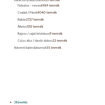
Feliratos - neves
69
69 termék
Család / Párok
40
40 termék
Babás
27
27 termék
Állatos
13
13 termék
Rajzos / saját kézírásos
1
1 termék
Csúcs dísz / tároló doboz
2
2 termék
Adventi kalendáriumok
5
5 termék
Követés