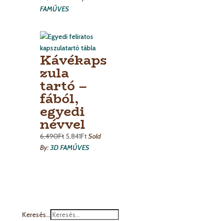
FAMŰVES
Kávékaps
zula
tartó –
fából,
egyedi
névvel
6,490
Ft
5,841
Ft
Sold
By:
3D FAMŰVES
Keresés...