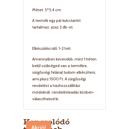
Méret: 5*5,4 cm
A termék egy pár kulcstartót
tartalmaz, azaz 2 db-ot.
Elkészülési idő: 1-2 hét.
Amennyiben kevesebb, mint 1 héten
belül szükséged van a termékre,
sürgősségi felárral tudom elkészíteni,
ami plusz 1500 Ft. A sürgősségi
rendelést a házhozszállítási
módoknál -rendelésleadás közben-
választhatod ki.
Kapcsolódó
Akció!
Akció!
Akció!