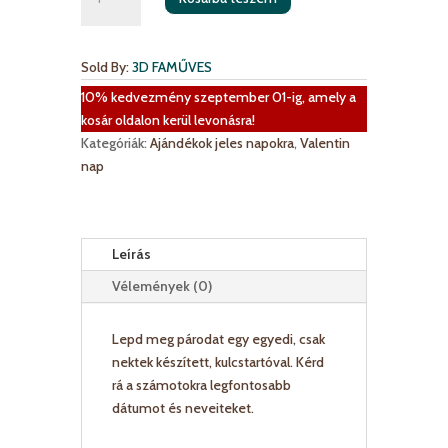
alakú
kulcstartó
monogramokkal
Sold By:
3D FAMŰVES
és
dátummal
10% kedvezmény szeptember 01-ig, amely a
mennyiség
kosár oldalon kerül levonásra!
Kategóriák:
Ajándékok jeles napokra
,
Valentin
nap
Leírás
Vélemények (0)
Lepd meg párodat egy egyedi, csak
nektek készített, kulcstartóval. Kérd
rá a számotokra legfontosabb
dátumot és neveiteket.