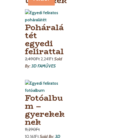
termékek
Poháralá
tét
egyedi
felirattal
2,490
Ft
2,241
Ft
Sold
By:
3D FAMŰVES
Fotóalbu
m –
gyerekek
nek
11,290
Ft
10,161
Ft
Sold By:
3D