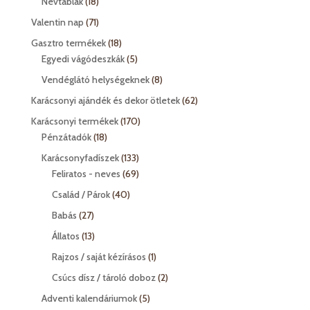
18
Névtáblák
18
termék
71
Valentin nap
71
termék
18
Gasztro termékek
18
termék
5
Egyedi vágódeszkák
5
termék
8
Vendéglátó helységeknek
8
termék
62
Karácsonyi ajándék és dekor ötletek
62
termék
170
Karácsonyi termékek
170
18
termék
Pénzátadók
18
termék
133
Karácsonyfadíszek
133
termék
69
Feliratos - neves
69
termék
40
Család / Párok
40
termék
27
Babás
27
termék
13
Állatos
13
termék
1
Rajzos / saját kézírásos
1
termék
2
Csúcs dísz / tároló doboz
2
termék
5
Adventi kalendáriumok
5