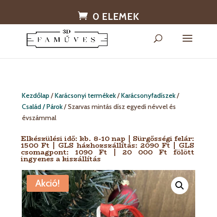
0 ELEMEK
Kezdőlap
/
Karácsonyi termékek
/
Karácsonyfadíszek
/
Család / Párok
/ Szarvas mintás dísz egyedi névvel és
évszámmal
Elkészülési idő: kb. 8-10 nap | Sürgősségi felár:
1500 Ft | GLS házhozszállítás: 2090 Ft | GLS
csomagpont: 1090 Ft | 20 000 Ft fölött
ingyenes a kiszállítás
Akció!