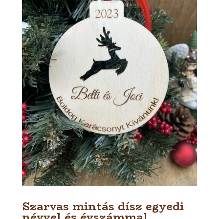
Szarvas mintás dísz egyedi
névvel és évszámmal