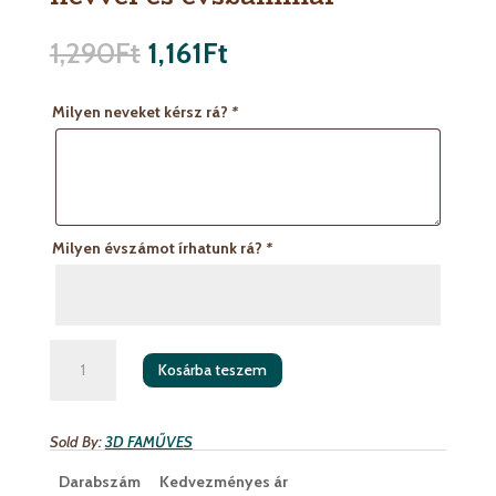
1,290
Ft
1,161
Ft
Milyen neveket kérsz rá?
*
Milyen évszámot írhatunk rá?
*
Szarvas
Kosárba teszem
mintás
dísz
egyedi
Sold By:
3D FAMŰVES
névvel
és
Darabszám
Kedvezményes ár