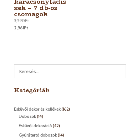
karácsonyfadís
zek – 7 db-os
csomagok
3,290
Ft
2,961
Ft
Kategóriák
162
Esküvői dekor és kellékek
162
14
termék
Dobozok
14
termék
42
Esküvői dekoráció
42
termék
14
Gyűrűtartó dobozok
14