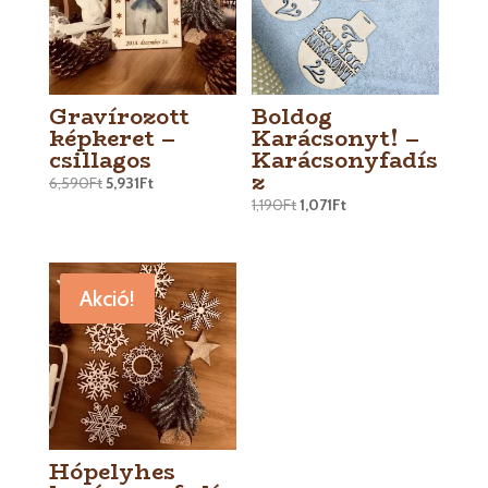
Gravírozott
Boldog
képkeret –
Karácsonyt! –
csillagos
Karácsonyfadís
z
6,590
Ft
5,931
Ft
1,190
Ft
1,071
Ft
Akció!
Hópelyhes