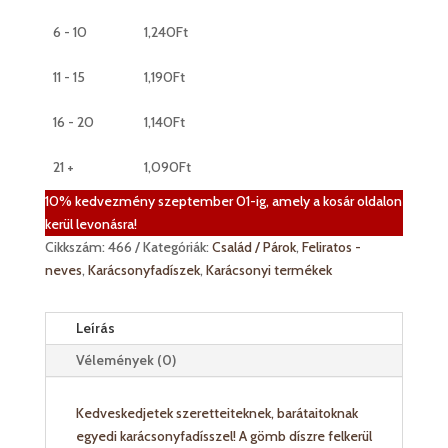
évszámmal
mennyiség
6 - 10
1,240
Ft
11 - 15
1,190
Ft
16 - 20
1,140
Ft
21 +
1,090
Ft
10% kedvezmény szeptember 01-ig, amely a kosár oldalon
kerül levonásra!
Cikkszám:
466
Kategóriák:
Család / Párok
,
Feliratos -
neves
,
Karácsonyfadíszek
,
Karácsonyi termékek
Leírás
Vélemények (0)
Kedveskedjetek szeretteiteknek, barátaitoknak
egyedi karácsonyfadísszel! A gömb díszre felkerül