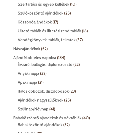
termék
10
Szertartási és egyéb kellékek
10
termék
25
Szülőköszöntő ajándékok
25
termék
17
Köszönőajándékok
17
termék
16
Ültető táblák és ültetési rend táblák
16
termék
37
Vendégkönyvek, táblák, feliratok
37
termék
52
Nászajándékok
52
termék
184
Ajándékok jeles napokra
184
termék
22
Évzáró, ballagás, diplomaosztó
22
termék
32
Anyák napja
32
termék
21
Apák napja
21
termék
23
Italos dobozok, díszdobozok
23
termék
25
Ajándékok nagyszülőknek
25
termék
41
Szülinap/Névnap
41
termék
40
Babaköszöntő ajándékok és névtáblák
40
32
termék
Babaköszöntő ajándékok
32
termék