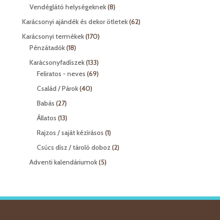
termék
8
Vendéglátó helységeknek
8
termék
62
Karácsonyi ajándék és dekor ötletek
62
termék
170
Karácsonyi termékek
170
18
termék
Pénzátadók
18
termék
133
Karácsonyfadíszek
133
termék
69
Feliratos - neves
69
termék
40
Család / Párok
40
termék
27
Babás
27
termék
13
Állatos
13
termék
1
Rajzos / saját kézírásos
1
termék
2
Csúcs dísz / tároló doboz
2
termék
5
Adventi kalendáriumok
5
termék