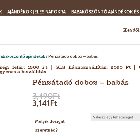
K
AJÁNDÉKOK JELES NAPOKRA
BABAKÖSZÖNTŐ AJÁNDÉKOK ÉS
Kezdől
Babaköszöntő ajándékok
/ Pénzátadó doboz – babás
sségi felár: 1500 Ft | GLS házhozszállítás: 2090 Ft |
gyenes a kiszállítás
Pénzátadó doboz – babás
3,490
Ft
3,141
Ft
Melyik designt
szeretnéd?