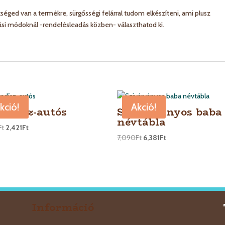
éged van a termékre, sürgősségi felárral tudom elkészíteni, ami plusz
tási módoknál -rendelésleadás közben- választhatod ki.
kció!
Akció!
tadísz-autós
Szivárványos baba
névtábla
Ft
2,421
Ft
7,090
Ft
6,381
Ft
Információ