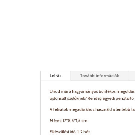
Leírás
További információk
Unod már a hagyományos borítékos megoldást 
újdonsült szülőknek? Rendelj egyedi pénztartó
A feliratok megadásához használd a lentebb t
Méret: 17*8,5*1,5 cm.
Elkészülési idő: 1-2 hét.