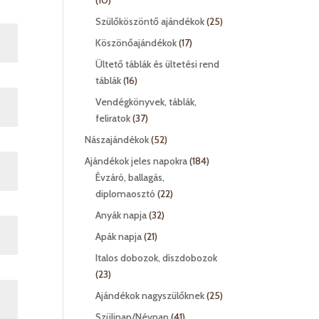
10
termék
25
Szülőköszöntő ajándékok
25
termék
17
Köszönőajándékok
17
termék
Ültető táblák és ültetési rend
16
táblák
16
termék
Vendégkönyvek, táblák,
37
feliratok
37
termék
52
Nászajándékok
52
termék
184
Ajándékok jeles napokra
184
termék
Évzáró, ballagás,
22
diplomaosztó
22
termék
32
Anyák napja
32
termék
21
Apák napja
21
termék
Italos dobozok, díszdobozok
23
23
termék
25
Ajándékok nagyszülőknek
25
termék
41
Szülinap/Névnap
41