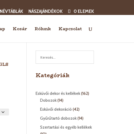
 NÉVTÁBLÁK
NÁSZAJÁNDÉKOK
0 ELEMEK
ap
Kosár
Rólunk
Kapcsolat
 GLS
Kategóriák
162
Esküvői dekor és kellékek
162
14
termék
Dobozok
14
termék
42
Esküvői dekoráció
42
termék
14
Gyűrűtartó dobozok
14
termék
Szertartási és egyéb kellékek
10