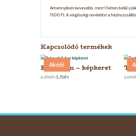
Amennyiben kevesebb, mint 1 héten belül szüks
1500 Ft. A sürgősségi rendelést a házhozszállí
Kapcsolódó termékek
Akció!
A
Első évem – képkeret
Tor
6,390
Ft
5,751
Ft
2,690