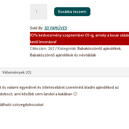
Pénzátadó
Kosárba teszem
doboz
-
babás
Sold By:
3D FAMŰVES
mennyiség
10% kedvezmény szeptember 01-ig, amely a kosár oldal
kerül levonásra!
Cikkszám:
262
Kategóriák:
Babaköszöntő ajándékok
,
Babaköszöntő ajándékok és névtáblák
Vélemények (0)
és valami egyedivel és ötletesebbel szeretnéd átadni ajándékod az
 dobozt, ami később sem landol a kukában 🙂
alálható szövegdobozokat