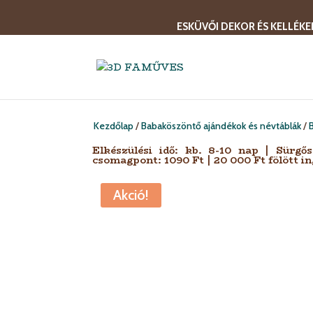
ESKÜVŐI DEKOR ÉS KELLÉKE
Kezdőlap
/
Babaköszöntő ajándékok és névtáblák
/
Elkészülési idő: kb. 8-10 nap | Sürgő
csomagpont: 1090 Ft | 20 000 Ft fölött in
Akció!