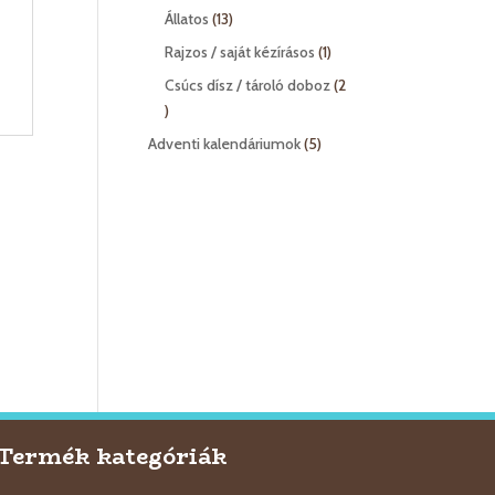
termék
13
Állatos
13
termék
1
Rajzos / saját kézírásos
1
termék
Csúcs dísz / tároló doboz
2
2
termék
5
Adventi kalendáriumok
5
termék
Termék kategóriák