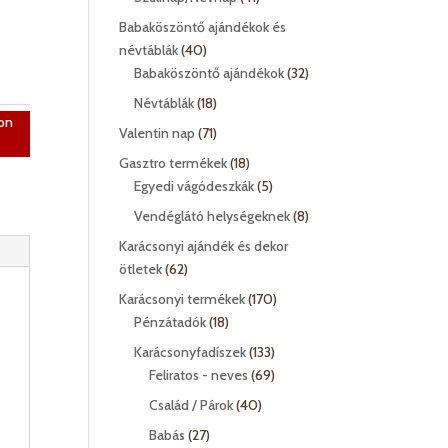
termék
Babaköszöntő ajándékok és
40
névtáblák
40
termék
32
Babaköszöntő ajándékok
32
termék
18
Névtáblák
18
on
termék
71
Valentin nap
71
termék
18
Gasztro termékek
18
termék
5
Egyedi vágódeszkák
5
termék
8
Vendéglátó helységeknek
8
termék
Karácsonyi ajándék és dekor
62
ötletek
62
termék
170
Karácsonyi termékek
170
18
termék
Pénzátadók
18
termék
133
Karácsonyfadíszek
133
termék
69
Feliratos - neves
69
termék
40
Család / Párok
40
termék
27
Babás
27