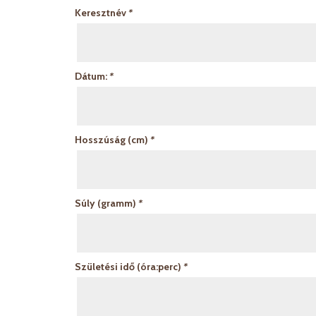
Keresztnév
*
Dátum:
*
Hosszúság (cm)
*
Súly (gramm)
*
Születési idő (óra:perc)
*