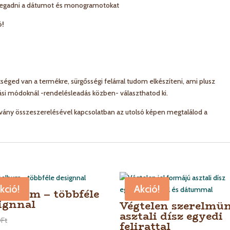
megadni a dátumot és monogramotokat
ó!
éged van a termékre, sürgősségi felárral tudom elkészíteni, ami plusz
tási módoknál -rendelésleadás közben- választhatod ki.
vány összeszerelésével kapcsolatban az utolsó képen megtalálod a
kció!
Akció!
óalbum – többféle
ignnal
Végtelen szerelmü
asztali dísz egyedi
0
Ft
felirattal