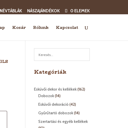
 NÉVTÁBLÁK
NÁSZAJÁNDÉKOK
0 ELEMEK
ap
Kosár
Rólunk
Kapcsolat
 GLS
Kategóriák
162
Esküvői dekor és kellékek
162
14
termék
Dobozok
14
termék
42
Esküvői dekoráció
42
termék
14
Gyűrűtartó dobozok
14
termék
Szertartási és egyéb kellékek
10