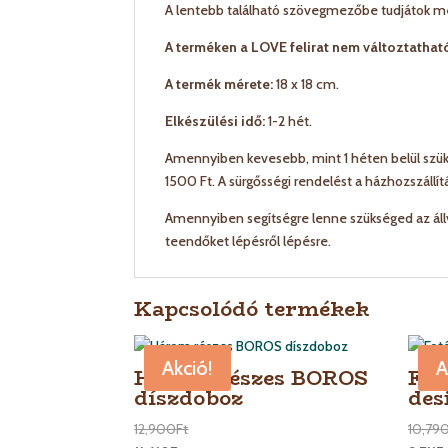
A lentebb található szövegmezőbe tudjátok 
A terméken a LOVE felirat nem változtathat
A termék mérete:
18 x 18 cm.
Elkészülési idő:
1-2 hét.
Amennyiben kevesebb, mint 1 héten belül szüks
1500 Ft. A sürgősségi rendelést a házhozszállí
Amennyiben segítségre lenne szükséged az áll
teendőket lépésről lépésre.
Kapcsolódó termékek
Akció!
A
Három részes BOROS
Fot
díszdoboz
des
12,900
Ft
10,79