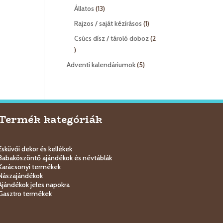
termék
13
Állatos
13
termék
1
Rajzos / saját kézírásos
1
termék
Csúcs dísz / tároló doboz
2
2
termék
5
Adventi kalendáriumok
5
termék
Termék kategóriák
Esküvői dekor és kellékek
Babaköszöntő ajándékok és névtáblák
Karácsonyi termékek
Nászajándékok
Ajándékok jeles napokra
Gasztro termékek