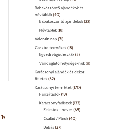
termék
Babaköszöntő ajándékok és
40
névtáblák
40
termék
32
Babaköszöntő ajándékok
32
termék
18
Névtáblák
18
termék
71
Valentin nap
71
termék
18
Gasztro termékek
18
termék
5
Egyedi vágódeszkák
5
termék
8
Vendéglátó helységeknek
8
termék
Karácsonyi ajándék és dekor
62
ötletek
62
termék
170
Karácsonyi termékek
170
18
termék
Pénzátadók
18
termék
133
Karácsonyfadíszek
133
termék
69
Feliratos - neves
69
nk
termék
40
Család / Párok
40
termék
27
Babás
27