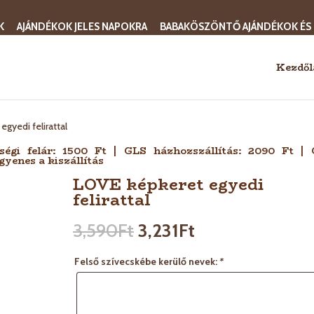
K
AJÁNDÉKOK JELES NAPOKRA
BABAKÖSZÖNTŐ AJÁNDÉKOK ÉS
Kezdől
egyedi felirattal
sségi felár: 1500 Ft | GLS házhozszállítás: 2090 Ft |
gyenes a kiszállítás
LOVE képkeret egyedi
felirattal
3,590
Ft
3,231
Ft
Felső szívecskébe kerülő nevek:
*