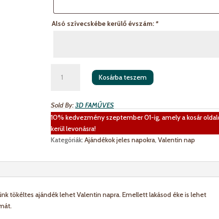
Alsó szívecskébe kerülő évszám:
*
LOVE
Kosárba teszem
képkeret
egyedi
felirattal
Sold By:
3D FAMŰVES
mennyiség
10% kedvezmény szeptember 01-ig, amely a kosár oldal
kerül levonásra!
Kategóriák:
Ajándékok jeles napokra
,
Valentin nap
k tökéltes ajándék lehet Valentin napra. Emellett lakásod éke is lehet
mát.