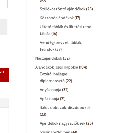
10
termék
25
Szülőköszöntő ajándékok
25
termék
17
Köszönőajándékok
17
termék
Ültető táblák és ültetési rend
16
táblák
16
termék
Vendégkönyvek, táblák,
37
feliratok
37
termék
52
Nászajándékok
52
termék
184
Ajándékok jeles napokra
184
on
termék
Évzáró, ballagás,
22
diplomaosztó
22
termék
32
Anyák napja
32
termék
21
Apák napja
21
termék
Italos dobozok, díszdobozok
23
23
termék
25
Ajándékok nagyszülőknek
25
termék
41
Szülinap/Névnap
41