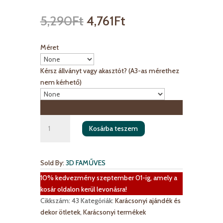
5,290
Ft
4,761
Ft
Méret
Kérsz állványt vagy akasztót? (A3-as mérethez
nem kérhető)
Karácsonyi
Kosárba teszem
szabályok
-
tábla
Sold By:
3D FAMŰVES
mennyiség
10% kedvezmény szeptember 01-ig, amely a
kosár oldalon kerül levonásra!
Cikkszám:
43
Kategóriák:
Karácsonyi ajándék és
dekor ötletek
,
Karácsonyi termékek