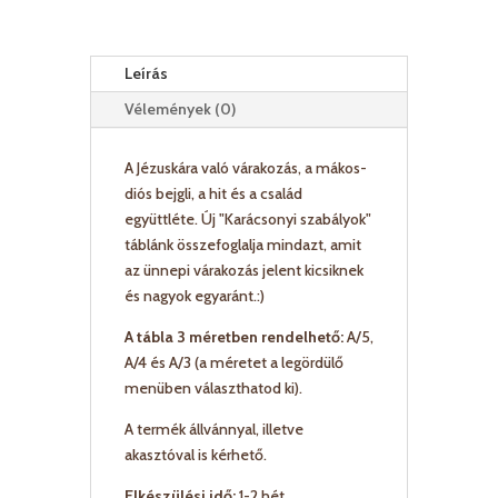
Leírás
Vélemények (0)
A Jézuskára való várakozás, a mákos-
diós bejgli, a hit és a család
együttléte. Új "Karácsonyi szabályok"
táblánk összefoglalja mindazt, amit
az ünnepi várakozás jelent kicsiknek
és nagyok egyaránt.:)
A tábla 3 méretben rendelhető:
A/5,
A/4 és A/3 (a méretet a legördülő
menüben választhatod ki).
A termék állvánnyal, illetve
akasztóval is kérhető.
Elkészülési idő:
1-2 hét.