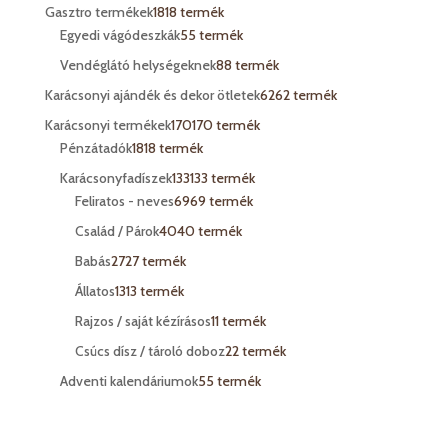
Gasztro termékek
18
18 termék
Egyedi vágódeszkák
5
5 termék
Vendéglátó helységeknek
8
8 termék
Karácsonyi ajándék és dekor ötletek
62
62 termék
Karácsonyi termékek
170
170 termék
Pénzátadók
18
18 termék
Karácsonyfadíszek
133
133 termék
Feliratos - neves
69
69 termék
Család / Párok
40
40 termék
Babás
27
27 termék
Állatos
13
13 termék
Rajzos / saját kézírásos
1
1 termék
Csúcs dísz / tároló doboz
2
2 termék
Adventi kalendáriumok
5
5 termék