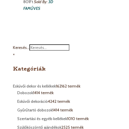
801
Ft
Sold By:
3D
FAMŰVES
Keresés...
×
Kategóriák
Esküvői dekor és kellékek
162
162 termék
Dobozok
14
14 termék
Esküvői dekoráció
42
42 termék
Gyűrűtartó dobozok
14
14 termék
Szertartási és egyéb kellékek
10
10 termék
Szülőköszöntő ajándékok
25
25 termék