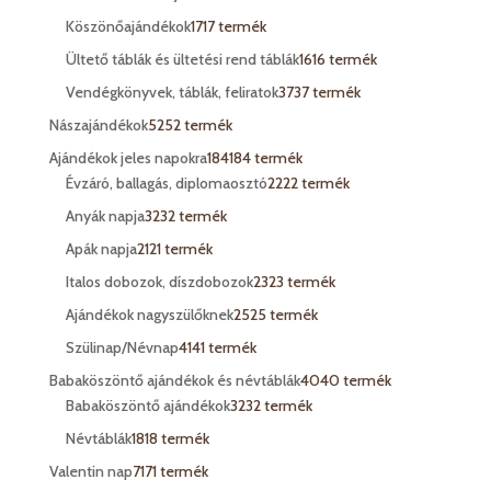
Köszönőajándékok
17
17 termék
Ültető táblák és ültetési rend táblák
16
16 termék
Vendégkönyvek, táblák, feliratok
37
37 termék
Nászajándékok
52
52 termék
Ajándékok jeles napokra
184
184 termék
Évzáró, ballagás, diplomaosztó
22
22 termék
Anyák napja
32
32 termék
Apák napja
21
21 termék
Italos dobozok, díszdobozok
23
23 termék
Ajándékok nagyszülőknek
25
25 termék
Szülinap/Névnap
41
41 termék
Babaköszöntő ajándékok és névtáblák
40
40 termék
Babaköszöntő ajándékok
32
32 termék
Névtáblák
18
18 termék
Valentin nap
71
71 termék