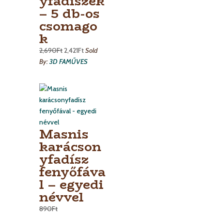
yfadíszek
– 5 db-os
csomago
k
2,690
Ft
2,421
Ft
Sold
By:
3D FAMŰVES
Masnis
karácson
yfadísz
fenyőfáva
l – egyedi
névvel
890
Ft