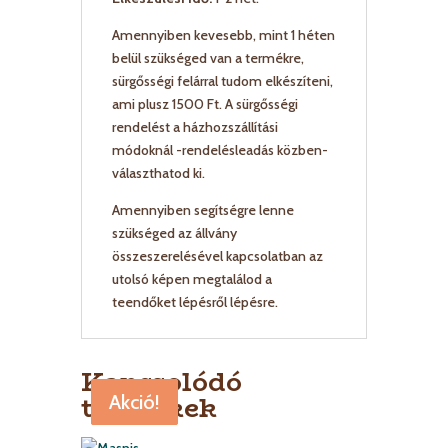
Amennyiben kevesebb, mint 1 héten
belül szükséged van a termékre,
sürgősségi felárral tudom elkészíteni,
ami plusz 1500 Ft. A sürgősségi
rendelést a házhozszállítási
módoknál -rendelésleadás közben-
választhatod ki.
Amennyiben segítségre lenne
szükséged az állvány
összeszerelésével kapcsolatban az
utolsó képen megtalálod a
teendőket lépésről lépésre.
Kapcsolódó
termékek
Akció!
Akció!
Akció!