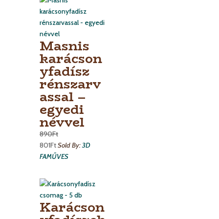
Masnis
karácson
yfadísz
rénszarv
assal –
egyedi
névvel
890
Ft
801
Ft
Sold By:
3D
FAMŰVES
Karácson