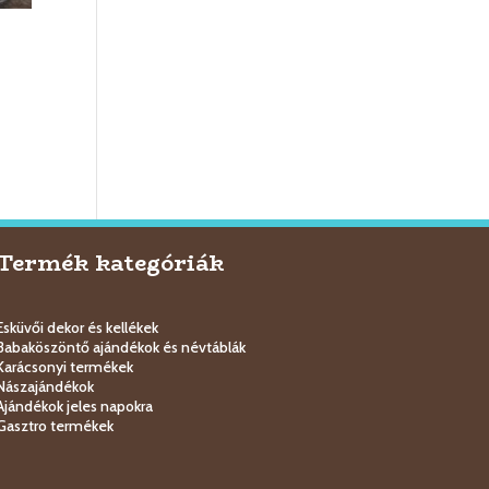
Termék kategóriák
Esküvői dekor és kellékek
Babaköszöntő ajándékok és névtáblák
Karácsonyi termékek
Nászajándékok
Ajándékok jeles napokra
Gasztro termékek