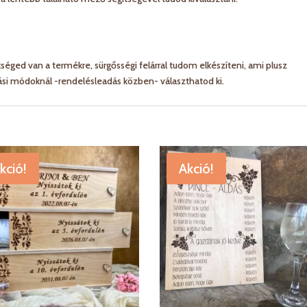
éged van a termékre, sürgősségi felárral tudom elkészíteni, ami plusz
tási módoknál -rendelésleadás közben- választhatod ki.
kció!
Akció!