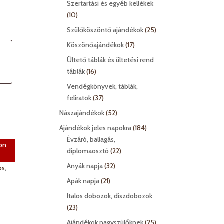
Szertartási és egyéb kellékek
10
10
termék
25
Szülőköszöntő ajándékok
25
termék
17
Köszönőajándékok
17
termék
Ültető táblák és ültetési rend
16
táblák
16
termék
Vendégkönyvek, táblák,
37
feliratok
37
termék
52
Nászajándékok
52
termék
184
Ajándékok jeles napokra
184
termék
Évzáró, ballagás,
on
22
diplomaosztó
22
termék
32
Anyák napja
32
os
,
termék
21
Apák napja
21
termék
Italos dobozok, díszdobozok
23
23
termék
25
Ajándékok nagyszülőknek
25