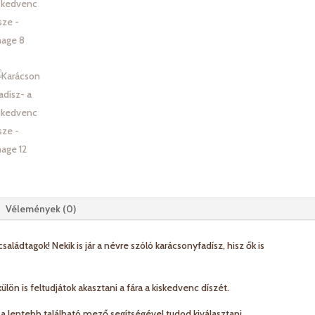
Vélemények (0)
saládtagok! Nekik is jár a névre szóló karácsonyfadísz, hisz ők is
ülön is feltudjátok akasztani a fára a kiskedvenc díszét.
 a lentebb található mező segítségével tudod kiválasztani.