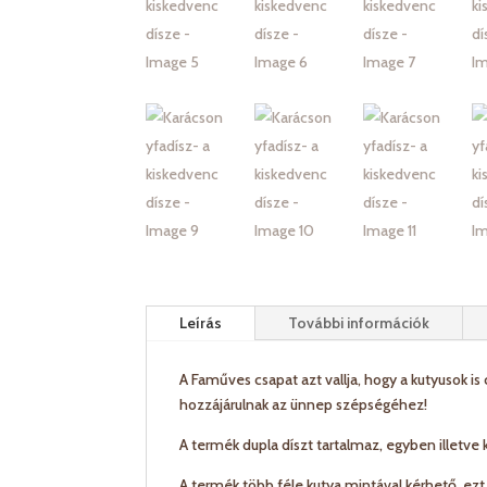
Leírás
További információk
A Faműves csapat azt vallja, hogy a kutyusok is c
hozzájárulnak az ünnep szépségéhez!
A termék dupla díszt tartalmaz, egyben illetve k
A termék több féle kutya mintával kérhető, ezt