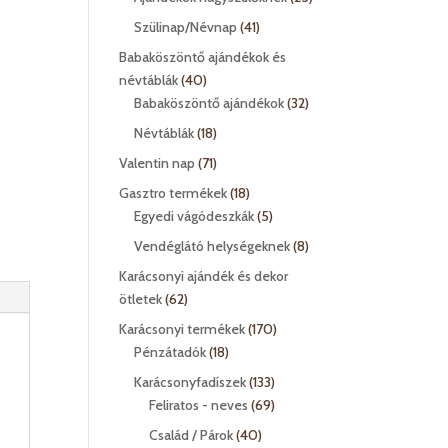
termék
41
Szülinap/Névnap
41
termék
Babaköszöntő ajándékok és
40
névtáblák
40
termék
32
Babaköszöntő ajándékok
32
termék
18
Névtáblák
18
termék
71
Valentin nap
71
termék
18
Gasztro termékek
18
termék
5
Egyedi vágódeszkák
5
termék
8
Vendéglátó helységeknek
8
termék
Karácsonyi ajándék és dekor
62
ötletek
62
termék
170
Karácsonyi termékek
170
18
termék
Pénzátadók
18
termék
133
Karácsonyfadíszek
133
termék
69
Feliratos - neves
69
termék
40
Család / Párok
40