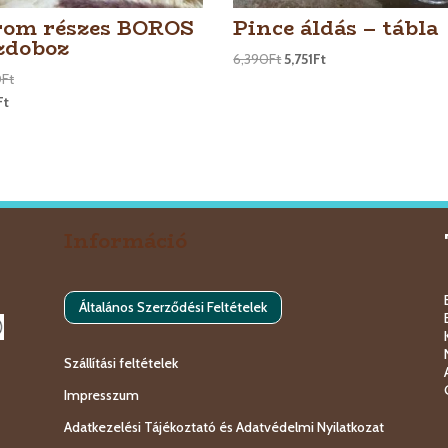
om részes BOROS
Pince áldás – tábla
zdoboz
6,390
Ft
5,751
Ft
0
Ft
Ft
Információ
Általános Szerződési Feltételek
Szállítási feltételek
Impresszum
Adatkezelési Tájékoztató és Adatvédelmi Nyilatkozat