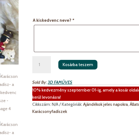
A kiskedvenc neve?
*
Karácsonyfadísz-
Kosárba teszem
a
kiskedvenc
dísze
Sold By:
3D FAMŰVES
mennyiség
10% kedvezmény szeptember 01-ig, amely a kosár oldal
kerül levonásra!
Cikkszám:
N/A
Kategóriák:
Ajándékok jeles napokra
,
Állat
Karácsonyfadíszek