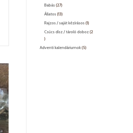
termék
27
Babás
27
termék
13
Állatos
13
termék
1
Rajzos / saját kézírásos
1
termék
Csúcs dísz / tároló doboz
2
2
termék
5
Adventi kalendáriumok
5
termék