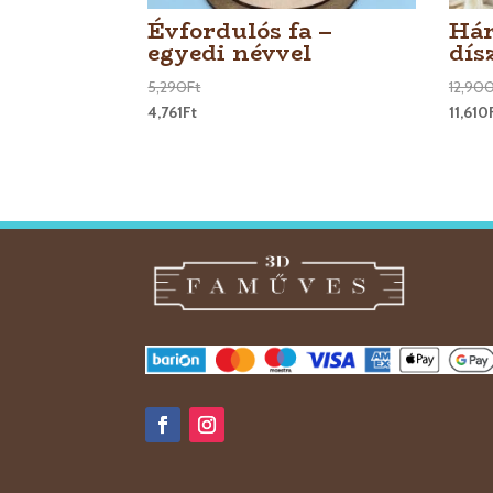
Évfordulós fa –
Hár
egyedi névvel
dís
5,290
Ft
12,90
4,761
Ft
11,610