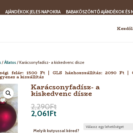
AJÁNDÉKOK JELES NAPOKRA
BABAKÖSZÖNTŐ AJÁNDÉKOK ÉS 
Kezdől
k
/
Állatos
/ Karácsonyfadísz- a kiskedvenc dísze
sségi felár: 1500 Ft | GLS házhozszállítás: 2090 Ft |
gyenes a kiszállítás
Karácsonyfadísz- a
kiskedvenc dísze
2,290
Ft
2,061
Ft
Melyik kutyussal kéred?