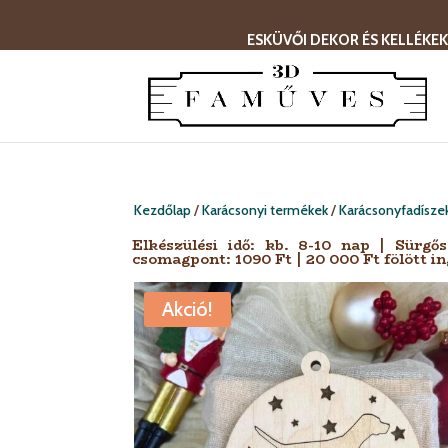
ESKÜVŐI DEKOR ÉS KELLÉKEK
Kezdőlap
/
Karácsonyi termékek
/
Karácsonyfadísze
Elkészülési idő: kb. 8-10 nap | Sürgő
csomagpont: 1090 Ft | 20 000 Ft fölött in
Akció!