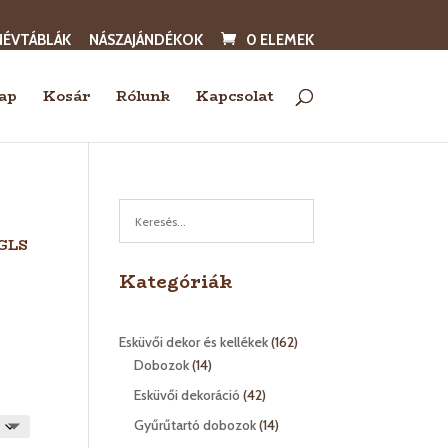
NÉVTÁBLÁK
NÁSZAJÁNDÉKOK
0 ELEMEK
ap
Kosár
Rólunk
Kapcsolat
 GLS
Kategóriák
162
Esküvői dekor és kellékek
162
14
termék
Dobozok
14
termék
42
Esküvői dekoráció
42
termék
14
Gyűrűtartó dobozok
14
termék