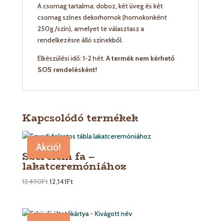
A csomag tartalma: doboz, két üveg és két
csomag színes dekorhomok (homokonként
250g /szín), amelyet te választasz a
rendelkezésre álló színekből.
Elkészülési idő: 1-2 hét.
A termék nem kérhető
SOS rendelésként!
Kapcsolódó termékek
Akció!
Szerelem fa –
lakatceremóniához
13,490
Ft
12,141
Ft