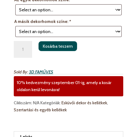
A másik dekorhomok színe:
*
Homokceremóniás
Kosárba teszem
doboz
mennyiség
Sold By:
3D FAMŰVES
10% kedvezmény szeptember 01-ig, amely a kosár
oldalon kerül levonásra!
Cikkszám:
N/A
Kategóriák:
Esküvői dekor és kellékek
,
Szertartási és egyéb kellékek
Leírás