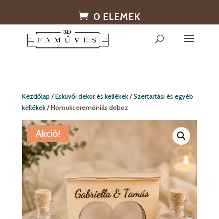
0 ELEMEK
Kezdőlap
/
Esküvői dekor és kellékek
/
Szertartási és egyéb
kellékek
/ Homokceremóniás doboz
Akció!