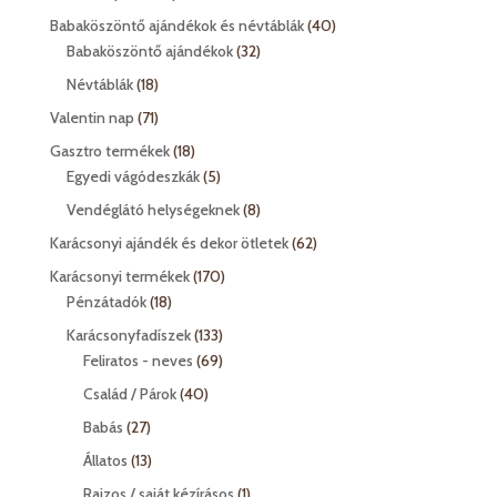
termék
40
Babaköszöntő ajándékok és névtáblák
40
32
termék
Babaköszöntő ajándékok
32
termék
18
Névtáblák
18
termék
71
Valentin nap
71
termék
18
Gasztro termékek
18
termék
5
Egyedi vágódeszkák
5
termék
8
Vendéglátó helységeknek
8
termék
62
Karácsonyi ajándék és dekor ötletek
62
termék
170
Karácsonyi termékek
170
18
termék
Pénzátadók
18
termék
133
Karácsonyfadíszek
133
termék
69
Feliratos - neves
69
termék
40
Család / Párok
40
termék
27
Babás
27
termék
13
Állatos
13
termék
1
Rajzos / saját kézírásos
1