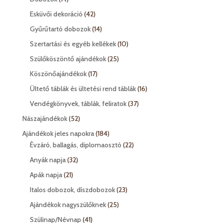
termék
42
Esküvői dekoráció
42
termék
14
Gyűrűtartó dobozok
14
termék
10
Szertartási és egyéb kellékek
10
termék
25
Szülőköszöntő ajándékok
25
termék
17
Köszönőajándékok
17
termék
16
Ültető táblák és ültetési rend táblák
16
termék
37
Vendégkönyvek, táblák, feliratok
37
termék
52
Nászajándékok
52
termék
184
Ajándékok jeles napokra
184
termék
22
Évzáró, ballagás, diplomaosztó
22
termék
32
Anyák napja
32
termék
21
Apák napja
21
termék
23
Italos dobozok, díszdobozok
23
termék
25
Ajándékok nagyszülőknek
25
termék
41
Szülinap/Névnap
41