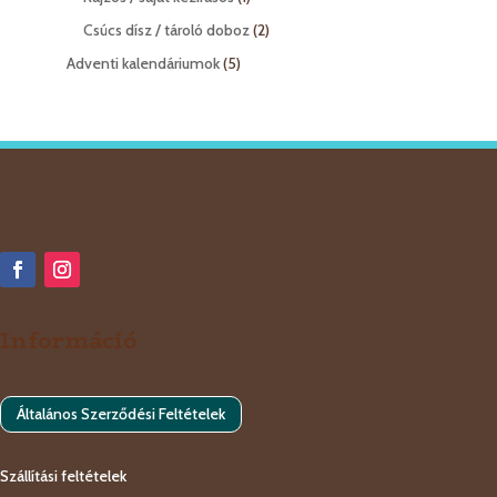
termék
2
Csúcs dísz / tároló doboz
2
termék
5
Adventi kalendáriumok
5
termék
Információ
Általános Szerződési Feltételek
Szállítási feltételek