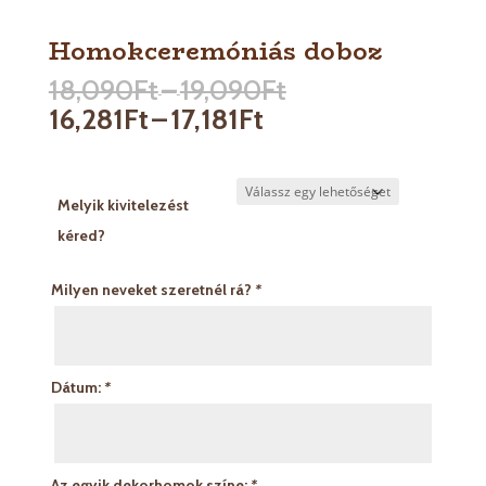
Homokceremóniás doboz
Ártartomány:
18,090
Ft
–
19,090
Ft
18,090Ft
Ártartomány:
16,281
Ft
–
17,181
Ft
-
16,281Ft
19,090Ft
-
17,181Ft
Melyik kivitelezést
kéred?
Milyen neveket szeretnél rá?
*
Dátum:
*
Az egyik dekorhomok színe:
*