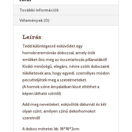
További információk
Vélemények (0)
Leírás
Tedd különlegessé esküvődet egy
homokceremóniás dobozzal, amely örök
emléket őriz meg az összetartozás pillanatából!
Kiváló minőségű, elegáns, névre szóló dobozaink
tökéletesek arra, hogy egyedi, személyes módon
pecsételjétek meg a szerelmeteket.
(A homok színe árnyalatban kissé eltérhet a
képen látható színtől)
Add meg neveiteket, esküvőtök dátumát és két
olyan színt, amilyen színű dekorhomokot
szeretnél!
A doboz méretei: kb. 18*18*2cm