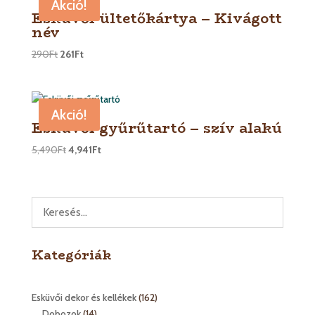
Akció!
Esküvői ültetőkártya – Kivágott
név
290
Ft
261
Ft
Akció!
Esküvői gyűrűtartó – szív alakú
5,490
Ft
4,941
Ft
Kategóriák
162
Esküvői dekor és kellékek
162
14
termék
Dobozok
14