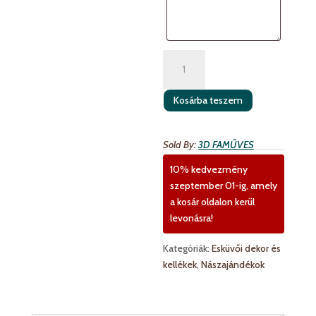
Esküvői
pénzátadó
kártya-
Kosárba teszem
nászútra
mennyiség
Sold By:
3D FAMŰVES
10% kedvezmény
szeptember 01-ig, amely
a kosár oldalon kerül
levonásra!
Kategóriák:
Esküvői dekor és
kellékek
,
Nászajándékok