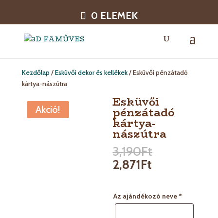
0 ELEMEK
Kezdőlap
/
Esküvői dekor és kellékek
/ Esküvői pénzátadó
kártya-nászútra
Esküvői
Akció!
pénzátadó
kártya-
nászútra
3,190
Ft
2,871
Ft
Az ajándékozó neve
*