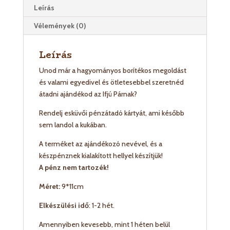
Leírás
Vélemények (0)
Leírás
Unod már a hagyományos borítékos megoldást
és valami egyedivel és ötletesebbel szeretnéd
átadni ajándékod az Ifjú Párnak?
Rendelj esküvői pénzátadó kártyát, ami később
sem landol a kukában.
A terméket az ajándékozó nevével, és a
készpénznek kialakított hellyel készítjük!
A pénz nem tartozék!
Méret:
9*11cm
Elkészülési idő
: 1-2 hét.
Amennyiben kevesebb, mint 1 héten belül