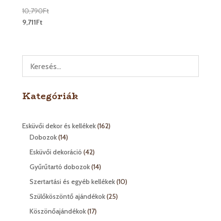
10,790
Ft
9,711
Ft
Kategóriák
162
Esküvői dekor és kellékek
162
14
termék
Dobozok
14
termék
42
Esküvői dekoráció
42
termék
14
Gyűrűtartó dobozok
14
termék
10
Szertartási és egyéb kellékek
10
termék
25
Szülőköszöntő ajándékok
25
termék
17
Köszönőajándékok
17