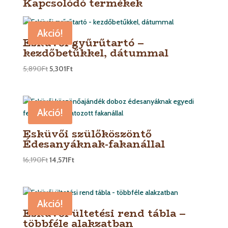
Kapcsolódó termékek
Akció!
Esküvői gyűrűtartó –
kezdőbetűkkel, dátummal
5,890
Ft
5,301
Ft
Akció!
Esküvői szülőköszöntő
Édesanyáknak-fakanállal
16,190
Ft
14,571
Ft
Akció!
Esküvői ültetési rend tábla –
többféle alakzatban