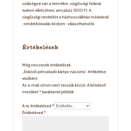
szükséged van a termékre, sürgősségi felárral
tudom elkészíteni, ami plusz 1500 Ft. A
sürgősségi rendelést a házhozszállítási módoknál
-rendelésleadás közben- választhatod ki.
Értékelések
Még nincsenek értékelések.
„Esküvői pénzátadó kártya-nászútra” értékelése
elsőként
Az e-mail címet nem tesszük közzé.
A kötelező
mezőket
*
karakterrel jelöltük
A te értékelésed
*
Értékelésed
*