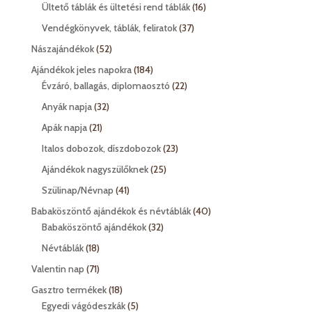
termék
16
Ültető táblák és ültetési rend táblák
16
termék
37
Vendégkönyvek, táblák, feliratok
37
termék
52
Nászajándékok
52
termék
184
Ajándékok jeles napokra
184
termék
22
Évzáró, ballagás, diplomaosztó
22
termék
32
Anyák napja
32
termék
21
Apák napja
21
termék
23
Italos dobozok, díszdobozok
23
termék
25
Ajándékok nagyszülőknek
25
termék
41
Szülinap/Névnap
41
termék
40
Babaköszöntő ajándékok és névtáblák
40
32
termék
Babaköszöntő ajándékok
32
termék
18
Névtáblák
18
termék
71
Valentin nap
71
termék
18
Gasztro termékek
18
termék
5
Egyedi vágódeszkák
5