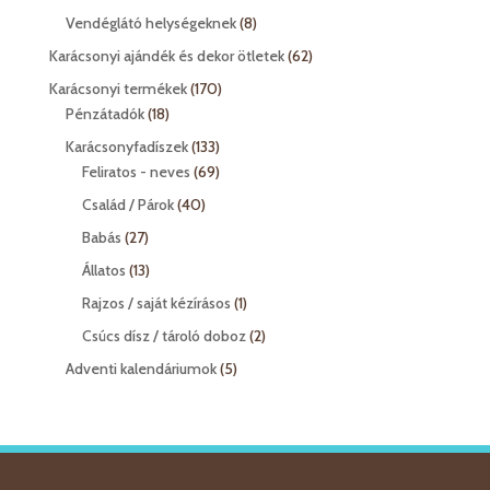
termék
8
Vendéglátó helységeknek
8
termék
62
Karácsonyi ajándék és dekor ötletek
62
termék
170
Karácsonyi termékek
170
18
termék
Pénzátadók
18
termék
133
Karácsonyfadíszek
133
termék
69
Feliratos - neves
69
termék
40
Család / Párok
40
termék
27
Babás
27
termék
13
Állatos
13
termék
1
Rajzos / saját kézírásos
1
termék
2
Csúcs dísz / tároló doboz
2
termék
5
Adventi kalendáriumok
5
termék