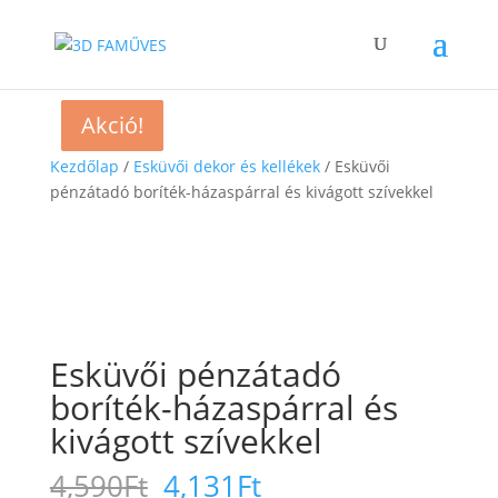
Akció!
Akció!
Akció!
Akció!
Kezdőlap
/
Esküvői dekor és kellékek
/ Esküvői
pénzátadó boríték-házaspárral és kivágott szívekkel
Esküvői pénzátadó
boríték-házaspárral és
kivágott szívekkel
4,590
Ft
4,131
Ft