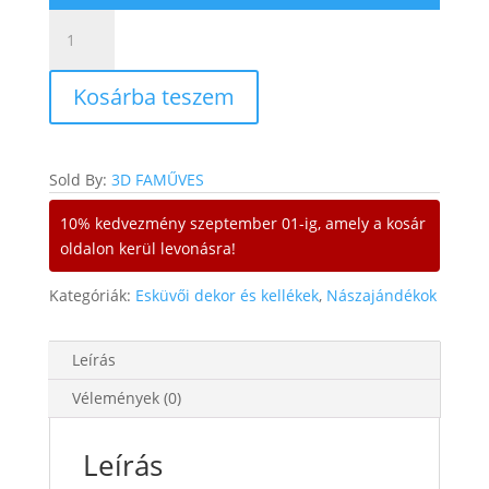
Esküvői
pénzátadó
boríték-
Kosárba teszem
házaspárral
és
kivágott
szívekkel
Sold By:
3D FAMŰVES
mennyiség
10% kedvezmény szeptember 01-ig, amely a kosár
oldalon kerül levonásra!
Kategóriák:
Esküvői dekor és kellékek
,
Nászajándékok
Leírás
Vélemények (0)
Leírás