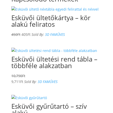
Esküvői ültetőkártya – kör
alakú feliratos
450
Ft
405
Ft
Sold By:
3D FAMŰVES
Esküvői ültetési rend tábla –
többféle alakzatban
10,790
Ft
9,711
Ft
Sold By:
3D FAMŰVES
Esküvői gyűrűtartó – szív
alakú