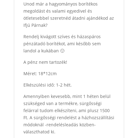
Unod már a hagyományos borítékos
megoldást és valami egyedivel és
ötletesebbel szeretnéd átadni ajándékod az
Ifjú Párnak?
Rendelj kivágott szíves és házaspáros
pénzátadó borítékot, ami később sem
landol a kukában 🙂
A pénz nem tartozék!
Méret: 18*12cm
Elkészülési idő: 1-2 hét.
Amennyiben kevesebb, mint 1 héten belül
szükséged van a termékre, sürgősségi
felárral tudom elkészíteni, ami plusz 1500
Ft. A sürgősségi rendelést a házhozszállítási
módoknál -rendelésleadás közben-
választhatod ki.