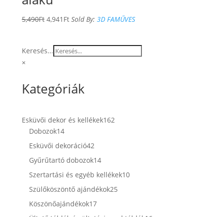
5,490
Ft
4,941
Ft
Sold By:
3D FAMŰVES
Keresés...
×
Kategóriák
162
Esküvői dekor és kellékek
162
14
termék
Dobozok
14
termék
42
Esküvői dekoráció
42
termék
14
Gyűrűtartó dobozok
14
termék
10
Szertartási és egyéb kellékek
10
termék
25
Szülőköszöntő ajándékok
25
termék
17
Köszönőajándékok
17
termék