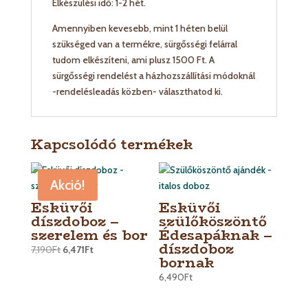
Elkészülési idő: 1-2 hét.
Amennyiben kevesebb, mint 1 héten belül
szükséged van a termékre, sürgősségi felárral
tudom elkészíteni, ami plusz 1500 Ft. A
sürgősségi rendelést a házhozszállítási módoknál
-rendelésleadás közben- választhatod ki.
Kapcsolódó termékek
Akció!
Esküvői
Esküvői
díszdoboz –
szülőköszöntő
szerelem és bor
Édesapáknak –
díszdoboz
7,190
Ft
6,471
Ft
bornak
6,490
Ft