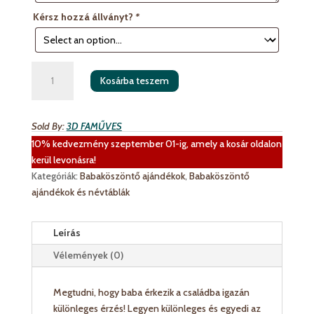
Kérsz hozzá állványt?
*
Bababejelentő
Kosárba teszem
tábla
apukáknak
mennyiség
Sold By:
3D FAMŰVES
10% kedvezmény szeptember 01-ig, amely a kosár oldalon
kerül levonásra!
Kategóriák:
Babaköszöntő ajándékok
,
Babaköszöntő
ajándékok és névtáblák
Leírás
Vélemények (0)
Megtudni, hogy baba érkezik a családba igazán
különleges érzés! Legyen különleges és egyedi az