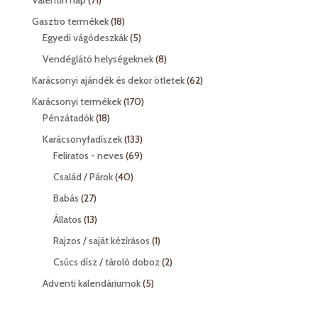
Valentin nap
71
termék
18
Gasztro termékek
18
termék
5
Egyedi vágódeszkák
5
termék
8
Vendéglátó helységeknek
8
termék
62
Karácsonyi ajándék és dekor ötletek
62
termék
170
Karácsonyi termékek
170
18
termék
Pénzátadók
18
termék
133
Karácsonyfadíszek
133
termék
69
Feliratos - neves
69
termék
40
Család / Párok
40
termék
27
Babás
27
termék
13
Állatos
13
termék
1
Rajzos / saját kézírásos
1
termék
2
Csúcs dísz / tároló doboz
2
termék
5
Adventi kalendáriumok
5
termék