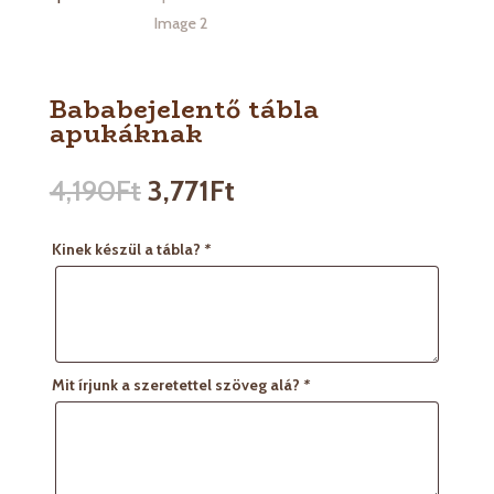
Bababejelentő tábla
apukáknak
4,190
Ft
3,771
Ft
Kinek készül a tábla?
*
Mit írjunk a szeretettel szöveg alá?
*