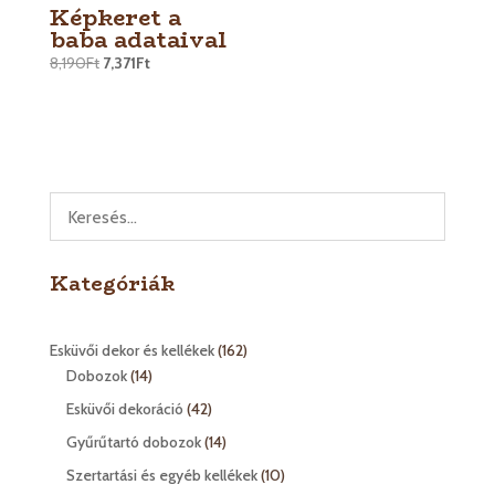
Képkeret a
baba adataival
8,190
Ft
7,371
Ft
Kategóriák
162
Esküvői dekor és kellékek
162
14
termék
Dobozok
14
termék
42
Esküvői dekoráció
42
termék
14
Gyűrűtartó dobozok
14
termék
10
Szertartási és egyéb kellékek
10