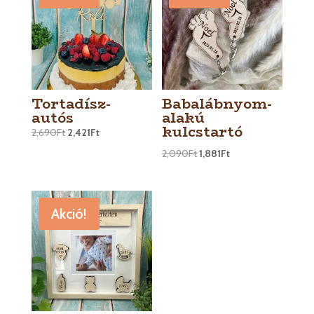
Tortadísz-
Babalábnyom-
autós
alakú
kulcstartó
2,690
Ft
2,421
Ft
2,090
Ft
1,881
Ft
Akció!