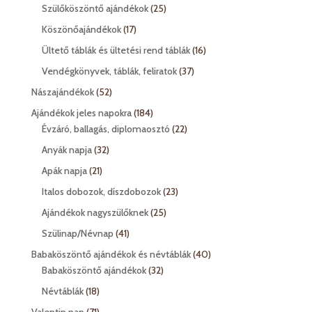
termék
25
Szülőköszöntő ajándékok
25
termék
17
Köszönőajándékok
17
termék
16
Ültető táblák és ültetési rend táblák
16
termék
37
Vendégkönyvek, táblák, feliratok
37
termék
52
Nászajándékok
52
termék
184
Ajándékok jeles napokra
184
termék
22
Évzáró, ballagás, diplomaosztó
22
termék
32
Anyák napja
32
termék
21
Apák napja
21
termék
23
Italos dobozok, díszdobozok
23
termék
25
Ajándékok nagyszülőknek
25
termék
41
Szülinap/Névnap
41
termék
40
Babaköszöntő ajándékok és névtáblák
40
32
termék
Babaköszöntő ajándékok
32
termék
18
Névtáblák
18
termék
71