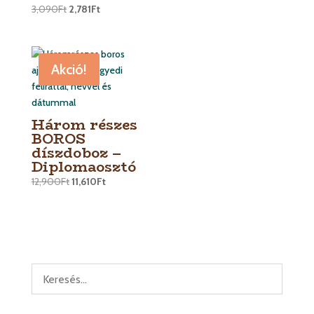
3,090
Ft
2,781
Ft
Akció!
Három részes
BOROS
díszdoboz –
Diplomaosztó
12,900
Ft
11,610
Ft