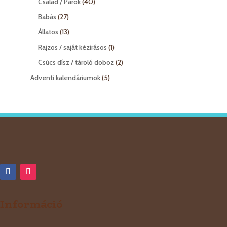
40
Család / Párok
40
termék
27
Babás
27
termék
13
Állatos
13
termék
1
Rajzos / saját kézírásos
1
termék
2
Csúcs dísz / tároló doboz
2
termék
5
Adventi kalendáriumok
5
termék
Információ