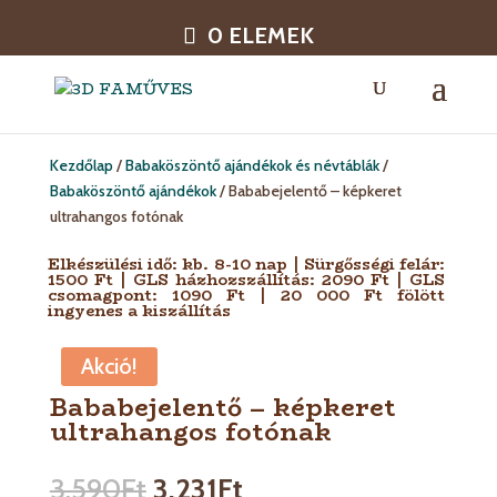
0 ELEMEK
Kezdőlap
/
Babaköszöntő ajándékok és névtáblák
/
Babaköszöntő ajándékok
/ Bababejelentő – képkeret
ultrahangos fotónak
Elkészülési idő: kb. 8-10 nap | Sürgősségi felár:
1500 Ft | GLS házhozszállítás: 2090 Ft | GLS
csomagpont: 1090 Ft | 20 000 Ft fölött
ingyenes a kiszállítás
Akció!
Bababejelentő – képkeret
ultrahangos fotónak
3,590
Ft
3,231
Ft