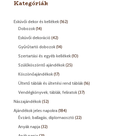
Kategóriák
162
Esküvői dekor és kellékek
162
14
termék
Dobozok
14
termék
42
Esküvői dekoráció
42
termék
14
Gyűrűtartó dobozok
14
termék
10
Szertartási és egyéb kellékek
10
termék
25
Szülőköszöntő ajándékok
25
termék
17
Köszönőajándékok
17
termék
16
Ültető táblák és ültetési rend táblák
16
termék
37
Vendégkönyvek, táblák, feliratok
37
termék
52
Nászajándékok
52
termék
184
Ajándékok jeles napokra
184
termék
22
Évzáró, ballagás, diplomaosztó
22
termék
32
Anyák napja
32
termék
21
Apák napja
21