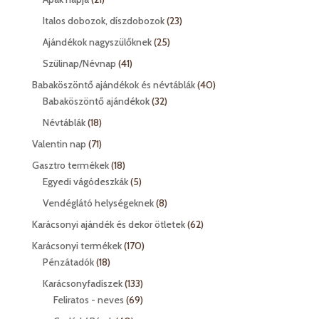
termék
23
Italos dobozok, díszdobozok
23
termék
25
Ajándékok nagyszülőknek
25
termék
41
Szülinap/Névnap
41
termék
40
Babaköszöntő ajándékok és névtáblák
40
32
termék
Babaköszöntő ajándékok
32
termék
18
Névtáblák
18
termék
71
Valentin nap
71
termék
18
Gasztro termékek
18
termék
5
Egyedi vágódeszkák
5
termék
8
Vendéglátó helységeknek
8
termék
62
Karácsonyi ajándék és dekor ötletek
62
termék
170
Karácsonyi termékek
170
18
termék
Pénzátadók
18
termék
133
Karácsonyfadíszek
133
termék
69
Feliratos - neves
69
termék