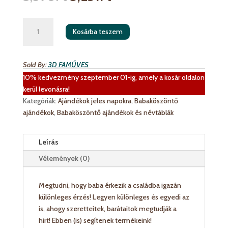
Bababejelentő
Kosárba teszem
-
képkeret
ultrahangos
Sold By:
3D FAMŰVES
fotónak
10% kedvezmény szeptember 01-ig, amely a kosár oldalon
mennyiség
kerül levonásra!
Kategóriák:
Ajándékok jeles napokra
,
Babaköszöntő
ajándékok
,
Babaköszöntő ajándékok és névtáblák
Leírás
Vélemények (0)
Megtudni, hogy baba érkezik a családba igazán
különleges érzés! Legyen különleges és egyedi az
is, ahogy szeretteitek, barátaitok megtudják a
hírt! Ebben (is) segítenek termékeink!