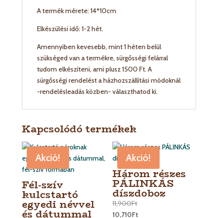
A termék mérete: 14*10cm
Elkészülési idő: 1-2 hét.
Amennyiben kevesebb, mint 1 héten belül
szükséged van a termékre, sürgősségi felárral
tudom elkészíteni, ami plusz 1500 Ft. A
sürgősségi rendelést a házhozszállítási módoknál
-rendelésleadás közben- választhatod ki.
Kapcsolódó termékek
Akció!
Akció!
Három részes
PÁLINKÁS
Fél-szív
díszdoboz
kulcstartó
egyedi névvel
11,900
Ft
és dátummal
10,710
Ft