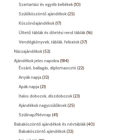
termék
10
Szertartási és egyéb kellékek
10
termék
25
Szülőköszöntő ajándékok
25
termék
17
Köszönőajándékok
17
termék
16
Ültető táblák és ültetési rend táblák
16
termék
37
Vendégkönyvek, táblák, feliratok
37
termék
52
Nászajándékok
52
termék
184
Ajándékok jeles napokra
184
termék
22
Évzáró, ballagás, diplomaosztó
22
termék
32
Anyák napja
32
termék
21
Apák napja
21
termék
23
Italos dobozok, díszdobozok
23
termék
25
Ajándékok nagyszülőknek
25
termék
41
Szülinap/Névnap
41
termék
40
Babaköszöntő ajándékok és névtáblák
40
32
termék
Babaköszöntő ajándékok
32
termék