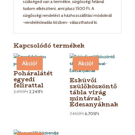
szükséged van a termékre, sürgősségi felárral
tudom elkészíteni, ami plusz 1500 Ft. A
sürgősségi rendelést a házhozszállítási módoknál
-rendelésleadás közben- választhatod ki.
Kapcsolódó termékek
Akció!
Akció!
Poháralátét
egyedi
Esküvői
felirattal
szülőköszöntő
tábla virág
2,490
Ft
2,241
Ft
mintával-
Édesanyáknak
7,450
Ft
6,705
Ft