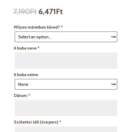
7,190
Ft
6,471
Ft
Milyen méretben kéred?
*
A baba neve
*
A baba neme
Dátum:
*
Születési idő (óra:perc)
*