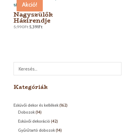
Akció!
Nagyszülők
Házirendje
5,990
Ft
5,391
Ft
Kategóriák
162
Esküvői dekor és kellékek
162
14
termék
Dobozok
14
termék
42
Esküvői dekoráció
42
termék
14
Gyűrűtartó dobozok
14