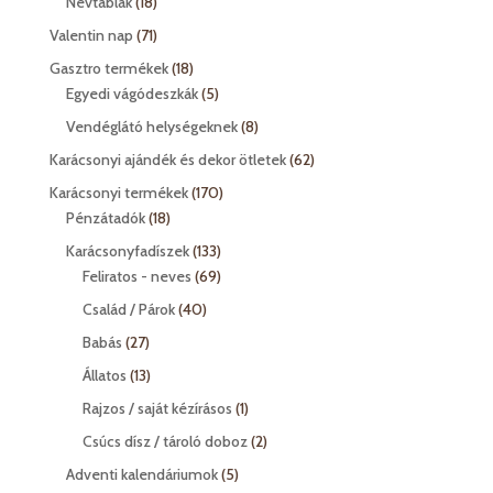
18
Névtáblák
18
termék
71
Valentin nap
71
termék
18
Gasztro termékek
18
termék
5
Egyedi vágódeszkák
5
termék
8
Vendéglátó helységeknek
8
termék
62
Karácsonyi ajándék és dekor ötletek
62
termék
170
Karácsonyi termékek
170
18
termék
Pénzátadók
18
termék
133
Karácsonyfadíszek
133
termék
69
Feliratos - neves
69
termék
40
Család / Párok
40
termék
27
Babás
27
termék
13
Állatos
13
termék
1
Rajzos / saját kézírásos
1
termék
2
Csúcs dísz / tároló doboz
2
termék
5
Adventi kalendáriumok
5