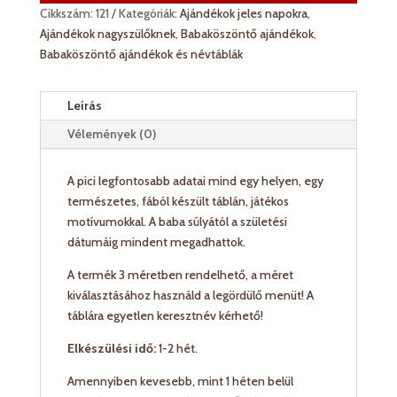
mennyiség
Cikkszám:
121
Kategóriák:
Ajándékok jeles napokra
,
Ajándékok nagyszülőknek
,
Babaköszöntő ajándékok
,
Babaköszöntő ajándékok és névtáblák
Leírás
Vélemények (0)
A pici legfontosabb adatai mind egy helyen, egy
természetes, fából készült táblán, játékos
motívumokkal. A baba súlyától a születési
dátumáig mindent megadhattok.
A termék 3 méretben rendelhető, a méret
kiválasztásához használd a legördülő menüt! A
táblára egyetlen keresztnév kérhető!
Elkészülési idő:
1-2 hét.
Amennyiben kevesebb, mint 1 héten belül