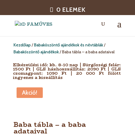
0 ELEMEK
Kezdőlap
/
Babaköszöntő ajándékok és névtáblák
/
Babaköszöntő ajándékok
/ Baba tábla – a baba adataival
Elkészülési idő: kb. 8-10 nap | Sürgősségi felár:
1500 Ft | GLS házhozszállítás: 2090 Ft | GLS
csomagpont: 1090 Ft | 20 000 Ft fölött
ingyenes a kiszállítás
Akció!
Baba tábla – a baba
adataival