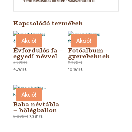
-rendelésleadás közben- választhatod ki.
Kapcsolódó termékek
Akció!
Akció!
Évfordulós fa –
Fotóalbum –
egyedi névvel
gyerekeknek
5,290
Ft
11,290
Ft
4,761
Ft
10,161
Ft
Akció!
Baba névtábla
– hőlégballon
8,090
Ft
7,281
Ft