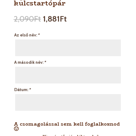
kulcstartópár
2,090
Ft
1,881
Ft
Az első név:
*
A második név:
*
Dátum:
*
A csomagolással sem kell foglalkoznod
🙂