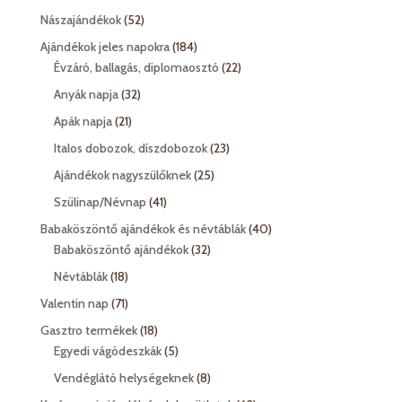
termék
52
Nászajándékok
52
termék
184
Ajándékok jeles napokra
184
termék
22
Évzáró, ballagás, diplomaosztó
22
termék
32
Anyák napja
32
termék
21
Apák napja
21
termék
23
Italos dobozok, díszdobozok
23
termék
25
Ajándékok nagyszülőknek
25
termék
41
Szülinap/Névnap
41
termék
40
Babaköszöntő ajándékok és névtáblák
40
32
termék
Babaköszöntő ajándékok
32
termék
18
Névtáblák
18
termék
71
Valentin nap
71
termék
18
Gasztro termékek
18
termék
5
Egyedi vágódeszkák
5
termék
8
Vendéglátó helységeknek
8
termék