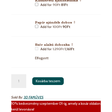
Kisméretű ajándéktasak
Add for
90
Ft
81
Ft
Papír ajándék doboz
Add for
100
Ft
90
Ft
Szív alakú dobozka
Add for
1,290
Ft
1,161
Ft
Elfogyott
Apró
Kosárba teszem
szív
mintás
kulcstartópár
Sold By:
3D FAMŰVES
mennyiség
10% kedvezmény szeptember 01-ig, amely a kosár oldalon
kerül levonásra!