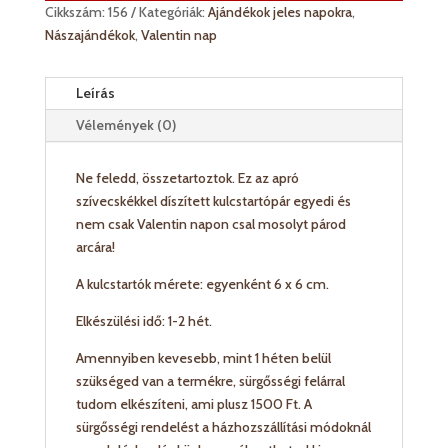
Cikkszám:
156
Kategóriák:
Ajándékok jeles napokra
,
Nászajándékok
,
Valentin nap
Leírás
Vélemények (0)
Ne feledd, összetartoztok. Ez az apró
szívecskékkel díszített kulcstartópár egyedi és
nem csak Valentin napon csal mosolyt párod
arcára!
A kulcstartók mérete: egyenként 6 x 6 cm.
Elkészülési idő: 1-2 hét.
Amennyiben kevesebb, mint 1 héten belül
szükséged van a termékre, sürgősségi felárral
tudom elkészíteni, ami plusz 1500 Ft. A
sürgősségi rendelést a házhozszállítási módoknál