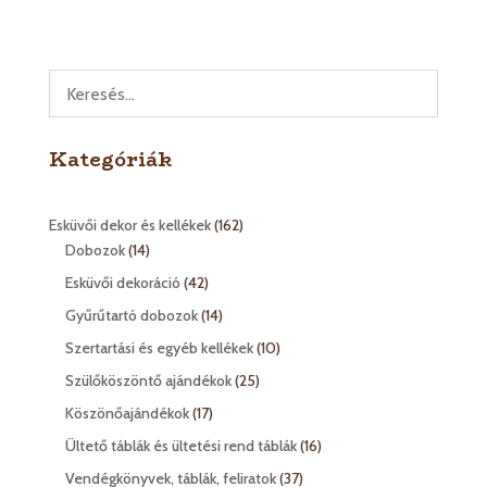
Kategóriák
162
Esküvői dekor és kellékek
162
14
termék
Dobozok
14
termék
42
Esküvői dekoráció
42
termék
14
Gyűrűtartó dobozok
14
termék
10
Szertartási és egyéb kellékek
10
termék
25
Szülőköszöntő ajándékok
25
termék
17
Köszönőajándékok
17
termék
16
Ültető táblák és ültetési rend táblák
16
termék
37
Vendégkönyvek, táblák, feliratok
37