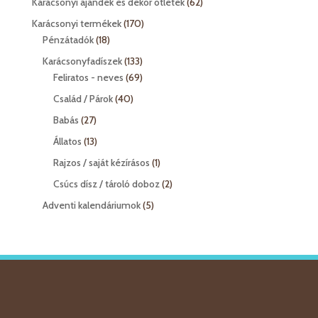
62
Karácsonyi ajándék és dekor ötletek
62
termék
170
Karácsonyi termékek
170
18
termék
Pénzátadók
18
termék
133
Karácsonyfadíszek
133
termék
69
Feliratos - neves
69
termék
40
Család / Párok
40
termék
27
Babás
27
termék
13
Állatos
13
termék
1
Rajzos / saját kézírásos
1
termék
2
Csúcs dísz / tároló doboz
2
termék
5
Adventi kalendáriumok
5
termék