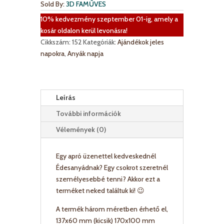
Sold By:
3D FAMŰVES
mennyiség
10% kedvezmény szeptember 01-ig, amely a
kosár oldalon kerül levonásra!
Cikkszám:
152
Kategóriák:
Ajándékok jeles
napokra
,
Anyák napja
Leírás
További információk
Vélemények (0)
Egy apró üzenettel kedveskednél
Édesanyádnak? Egy csokrot szeretnél
személyesebbé tenni? Akkor ezt a
terméket neked találtuk ki! 😉
A termék három méretben érhető el,
137x60 mm (kicsik) 170x100 mm