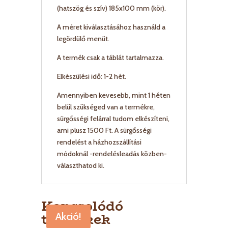
(hatszög és szív) 185x100 mm (kör).
A méret kiválasztásához használd a
legördülő menüt.
A termék csak a táblát tartalmazza.
Elkészülési idő: 1-2 hét.
Amennyiben kevesebb, mint 1 héten
belül szükséged van a termékre,
sürgősségi felárral tudom elkészíteni,
ami plusz 1500 Ft. A sürgősségi
rendelést a házhozszállítási
módoknál -rendelésleadás közben-
választhatod ki.
Kapcsolódó
termékek
Akció!
Akció!
Akció!