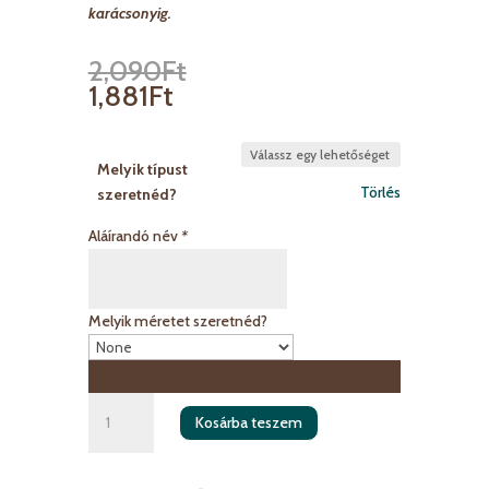
karácsonyig.
2,090
Ft
1,881
Ft
Melyik típust
Törlés
szeretnéd?
Aláírandó név
*
Melyik méretet szeretnéd?
Anyák
Kosárba teszem
napi
beszúrható
üzenet