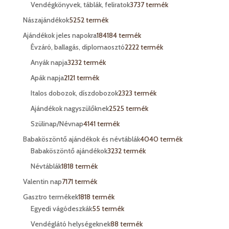
Vendégkönyvek, táblák, feliratok
37
37 termék
Nászajándékok
52
52 termék
Ajándékok jeles napokra
184
184 termék
Évzáró, ballagás, diplomaosztó
22
22 termék
Anyák napja
32
32 termék
Apák napja
21
21 termék
Italos dobozok, díszdobozok
23
23 termék
Ajándékok nagyszülőknek
25
25 termék
Szülinap/Névnap
41
41 termék
Babaköszöntő ajándékok és névtáblák
40
40 termék
Babaköszöntő ajándékok
32
32 termék
Névtáblák
18
18 termék
Valentin nap
71
71 termék
Gasztro termékek
18
18 termék
Egyedi vágódeszkák
5
5 termék
Vendéglátó helységeknek
8
8 termék