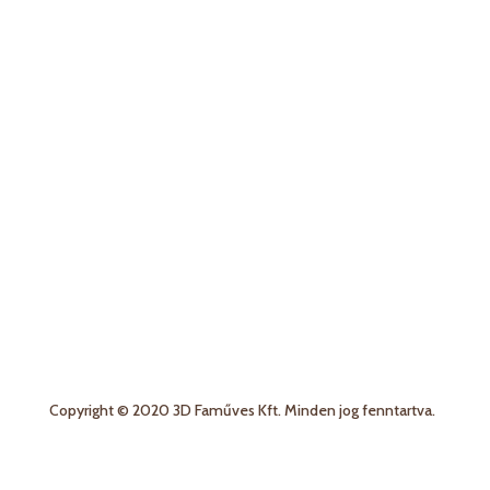
Esküvői dekor és kellékek
Babaköszöntő ajándékok és névtáblák
Karácsonyi termékek
Nászajándékok
Ajándékok jeles napokra
Gasztro termékek
Copyright © 2020 3D Faműves Kft. Minden jog fenntartva.