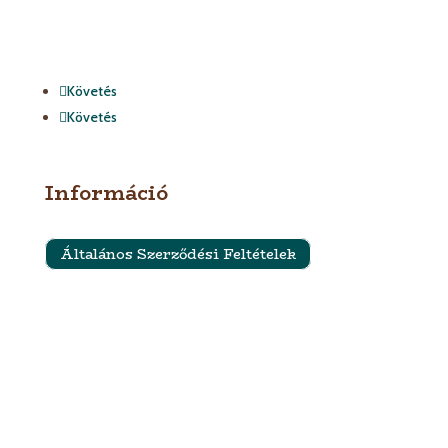
Követés
Követés
Információ
Általános Szerződési Feltételek
Szállítási feltételek
Impresszum
Adatkezelési Tájékoztató és Adatvédelmi Nyilatkozat
Termék kategóriák