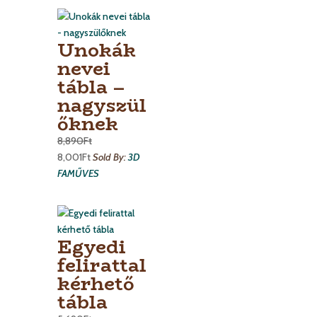
Unokák
nevei
tábla –
nagyszül
őknek
8,890
Ft
8,001
Ft
Sold By:
3D
FAMŰVES
Egyedi
felirattal
kérhető
tábla