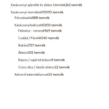
Karácsonyi ajándék és dekor ötletek
62
62 termék
Karácsonyi termékek
170
170 termék
Pénzátadók
18
18 termék
Karácsonyfadíszek
133
133 termék
Feliratos - neves
69
69 termék
Család / Párok
40
40 termék
Babás
27
27 termék
Állatos
13
13 termék
Rajzos / saját kézírásos
1
1 termék
Csúcs dísz / tároló doboz
2
2 termék
Adventi kalendáriumok
5
5 termék