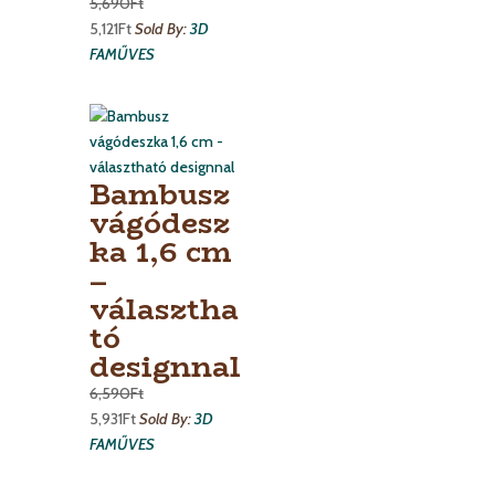
5,690
Ft
5,121
Ft
Sold By:
3D
FAMŰVES
Bambusz
vágódesz
ka 1,6 cm
–
választha
tó
designnal
6,590
Ft
5,931
Ft
Sold By:
3D
FAMŰVES