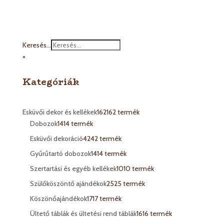
Keresés...
×
Kategóriák
Esküvői dekor és kellékek
162
162 termék
Dobozok
14
14 termék
Esküvői dekoráció
42
42 termék
Gyűrűtartó dobozok
14
14 termék
Szertartási és egyéb kellékek
10
10 termék
Szülőköszöntő ajándékok
25
25 termék
Köszönőajándékok
17
17 termék
Ültető táblák és ültetési rend táblák
16
16 termék