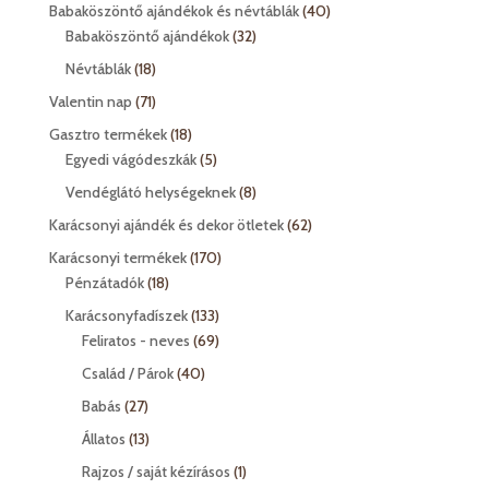
termék
40
Babaköszöntő ajándékok és névtáblák
40
32
termék
Babaköszöntő ajándékok
32
termék
18
Névtáblák
18
termék
71
Valentin nap
71
termék
18
Gasztro termékek
18
termék
5
Egyedi vágódeszkák
5
termék
8
Vendéglátó helységeknek
8
termék
62
Karácsonyi ajándék és dekor ötletek
62
termék
170
Karácsonyi termékek
170
18
termék
Pénzátadók
18
termék
133
Karácsonyfadíszek
133
termék
69
Feliratos - neves
69
termék
40
Család / Párok
40
termék
27
Babás
27
termék
13
Állatos
13
termék
1
Rajzos / saját kézírásos
1