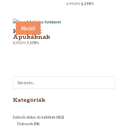
6,990
Ft
6,291
Ft
Akció!
Képkeret
Apukáknak
8,190
Ft
7,371
Ft
Kategóriák
162
Esküvői dekor és kellékek
162
14
termék
Dobozok
14