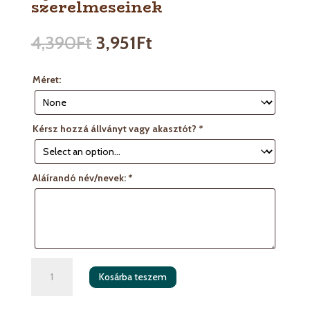
szerelmeseinek
4,390
Ft
3,951
Ft
Méret:
Kérsz hozzá állványt vagy akasztót?
*
Aláírandó név/nevek:
*
Ajándéktábla
Kosárba teszem
kávé
szerelmeseinek