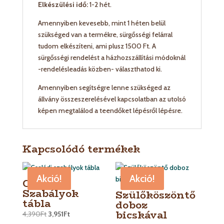
Elkészülési idő:
1-2 hét.
Amennyiben kevesebb, mint 1 héten belül
szükséged van a termékre, sürgősségi felárral
tudom elkészíteni, ami plusz 1500 Ft. A
sürgősségi rendelést a házhozszállítási módoknál
-rendelésleadás közben- választhatod ki.
Amennyiben segítségre lenne szükséged az
állvány összeszerelésével kapcsolatban az utolsó
képen megtalálod a teendőket lépésről lépésre.
Kapcsolódó termékek
Akció!
Akció!
Családi
Szabályok
Szülőköszöntő
tábla
doboz
bicskával
4,390
Ft
3,951
Ft