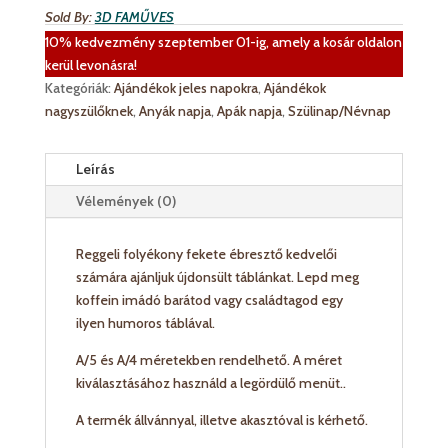
mennyiség
Sold By:
3D FAMŰVES
10% kedvezmény szeptember 01-ig, amely a kosár oldalon
kerül levonásra!
Kategóriák:
Ajándékok jeles napokra
,
Ajándékok
nagyszülőknek
,
Anyák napja
,
Apák napja
,
Szülinap/Névnap
Leírás
Vélemények (0)
Reggeli folyékony fekete ébresztő kedvelői
számára ajánljuk újdonsült táblánkat. Lepd meg
koffein imádó barátod vagy családtagod egy
ilyen humoros táblával.
A/5 és A/4 méretekben rendelhető. A méret
kiválasztásához használd a legördülő menüt..
A termék állvánnyal, illetve akasztóval is kérhető.