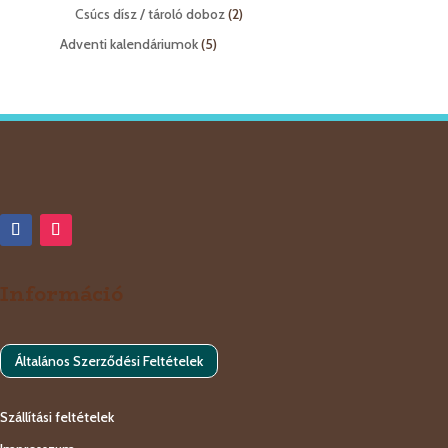
termék
2
Csúcs dísz / tároló doboz
2
termék
5
Adventi kalendáriumok
5
termék
Információ
Általános Szerződési Feltételek
Szállítási feltételek