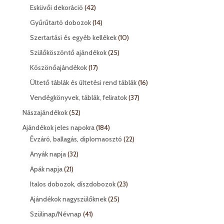
termék
42
Esküvői dekoráció
42
termék
14
Gyűrűtartó dobozok
14
termék
10
Szertartási és egyéb kellékek
10
termék
25
Szülőköszöntő ajándékok
25
termék
17
Köszönőajándékok
17
termék
16
Ültető táblák és ültetési rend táblák
16
termék
37
Vendégkönyvek, táblák, feliratok
37
termék
52
Nászajándékok
52
termék
184
Ajándékok jeles napokra
184
termék
22
Évzáró, ballagás, diplomaosztó
22
termék
32
Anyák napja
32
termék
21
Apák napja
21
termék
23
Italos dobozok, díszdobozok
23
termék
25
Ajándékok nagyszülőknek
25
termék
41
Szülinap/Névnap
41