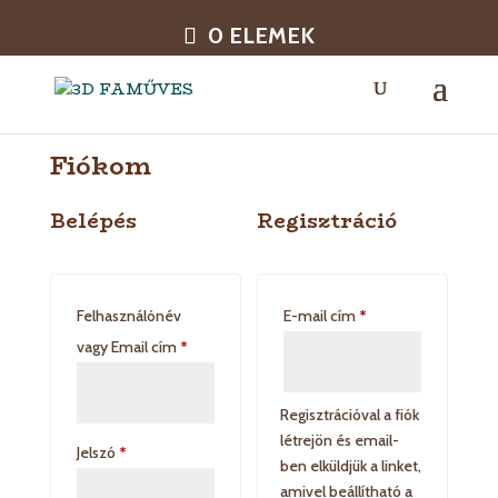
0 ELEMEK
Fiókom
Belépés
Regisztráció
Kötelező
Felhasználónév
E-mail cím
*
Kötelező
vagy Email cím
*
Regisztrációval a fiók
létrejön és email-
Kötelező
Jelszó
*
ben elküldjük a linket,
amivel beállítható a