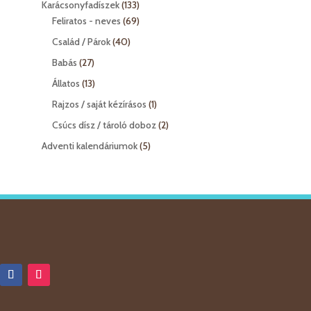
133
Karácsonyfadíszek
133
termék
69
Feliratos - neves
69
termék
40
Család / Párok
40
termék
27
Babás
27
termék
13
Állatos
13
termék
1
Rajzos / saját kézírásos
1
termék
2
Csúcs dísz / tároló doboz
2
termék
5
Adventi kalendáriumok
5
termék