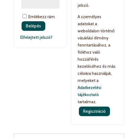
jelszó.
Emlékezz rám
A személyes
adatokat a
Belépés
weboldalon történő
Elfelejtett jelszó?
vásárlási élmény
fenntartásához, a
fiókhoz való
hozzáférés
kezeléséhez és más
célokra használjuk,
melyeket a
Adatkezelési
tájékoztató
tartalmaz.
Regisztráció