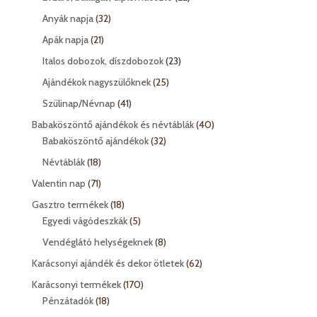
termék
32
Anyák napja
32
termék
21
Apák napja
21
termék
23
Italos dobozok, díszdobozok
23
termék
25
Ajándékok nagyszülőknek
25
termék
41
Szülinap/Névnap
41
termék
40
Babaköszöntő ajándékok és névtáblák
40
32
termék
Babaköszöntő ajándékok
32
termék
18
Névtáblák
18
termék
71
Valentin nap
71
termék
18
Gasztro termékek
18
termék
5
Egyedi vágódeszkák
5
termék
8
Vendéglátó helységeknek
8
termék
62
Karácsonyi ajándék és dekor ötletek
62
termék
170
Karácsonyi termékek
170
18
termék
Pénzátadók
18
termék