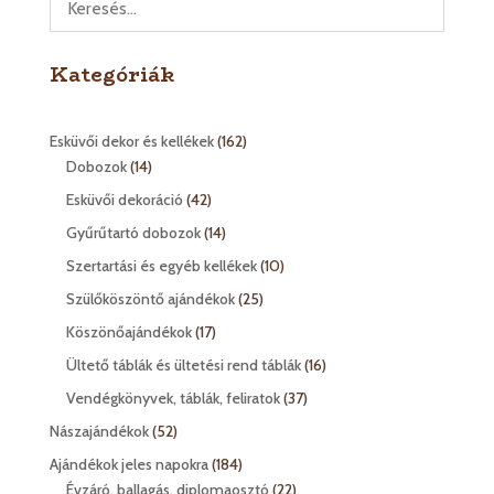
Kategóriák
162
Esküvői dekor és kellékek
162
14
termék
Dobozok
14
termék
42
Esküvői dekoráció
42
termék
14
Gyűrűtartó dobozok
14
termék
10
Szertartási és egyéb kellékek
10
termék
25
Szülőköszöntő ajándékok
25
termék
17
Köszönőajándékok
17
termék
16
Ültető táblák és ültetési rend táblák
16
termék
37
Vendégkönyvek, táblák, feliratok
37
termék
52
Nászajándékok
52
termék
184
Ajándékok jeles napokra
184
termék
22
Évzáró, ballagás, diplomaosztó
22